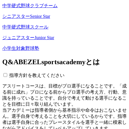
中学硬式野球クラブチーム
シニアスター
Senior Star
中学硬式野球スクール
ジュニアスター
Junior Star
小学生対象野球塾
Q&A
BEZELsportsacademyとは
指導方針を教えてください
アスリートコースは、目標がプロ選手になることです。「成
る前に成れ」プロになる前からプロ選手の考え方、行動、意
識を持っていることです。自分で考えて動ける選手になるこ
とを目標に日々取り組んでいます。
当アカデミーは指導者側から基本指示や命令はおこないませ
ん。選手自身で考えることを大切にしているからです。指導
者は選手自身に合ったプレースタイルを選手と一緒に模索し
ながらアドバイスをしてレベルアップしていきます。