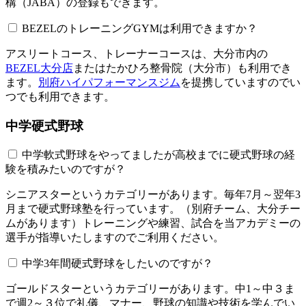
構（JABA）の登録もできます。
BEZELのトレーニングGYMは利用できますか？​​​​​
アスリートコース、トレーナーコースは、大分市内の
BEZEL大分店
またはたかひろ整骨院（大分市）も利用でき
ます。
別府ハイパフォーマンスジム
を提携していますのでい
つでも利用できます。
中学硬式野球
中学軟式野球をやってましたが高校までに硬式野球の経
験を積みたいのですが？
シニアスターというカテゴリーがあります。毎年7月～翌年3
月まで硬式野球塾を行っています。（別府チーム、大分チー
ムがあります）トレーニングや練習、試合を当アカデミーの
選手が指導いたしますのでご利用ください。
中学3年間硬式野球をしたいのですが？
ゴールドスターというカテゴリーがあります。中1～中３ま
で週2～３位で礼儀、マナー、野球の知識や技術を学んでい