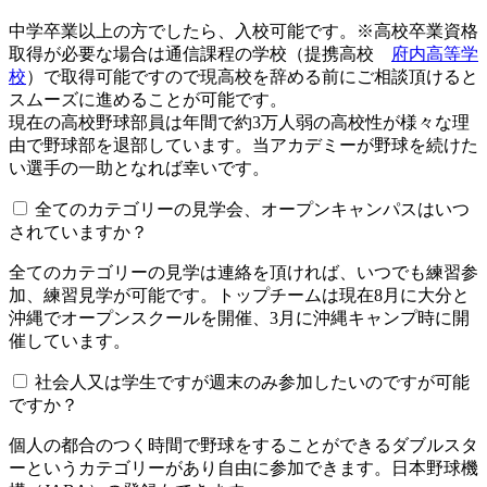
中学卒業以上の方でしたら、入校可能です。※高校卒業資格
取得が必要な場合は通信課程の学校（提携高校
府内高等学
校
）で取得可能ですので現高校を辞める前にご相談頂けると
スムーズに進めることが可能です。
現在の高校野球部員は年間で約3万人弱の高校性が様々な理
由で野球部を退部しています。当アカデミーが野球を続けた
い選手の一助となれば幸いです。
全てのカテゴリーの見学会、オープンキャンパスはいつ
されていますか？​​​​​
全てのカテゴリーの見学は連絡を頂ければ、いつでも練習参
加、練習見学が可能です。トップチームは現在8月に大分と
沖縄でオープンスクールを開催、3月に沖縄キャンプ時に開
催しています。
社会人又は学生ですが週末のみ参加したいのですが可能
ですか？
個人の都合のつく時間で野球をすることができるダブルスタ
ーというカテゴリーがあり自由に参加できます。日本野球機