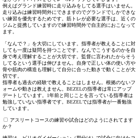
例えばグランド練習時に走り込みをしてる選手はいません。
走り込みは練習時間外にできますのでグランドでしかできな
い練習を優先するためです。筋トレが必要な選手は、近くの
ジムと提携していますので練習時間外で自主的におこなって
ます。
「なんで？」を大切にしています。指導者が教えることに対
しても一度は疑問を持つことです。なんでこうするのかを自
身で考え理解することが大切です。監督に言われたからそう
してるという選手は伸びません。自身で正しい体の使い方や
骨や筋肉の構造も理解して自分に合った動きで動くことが大
切です。
指導者も過去の経験で教えることはしません。根拠のないフ
ォームや動きは教えません。BEZELの指導者は常にアップ
デートしています。1年前と同じことを言っている指導者は
勉強していない指導者です。BEZELでは指導者が一番勉強
しています。
アスリートコースの練習や試合はどのようにされてます
か？
練習は、ピリオダイゼーション（期分け）で試合に向けたコ