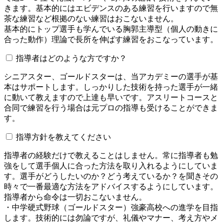
きます。基本的にはエビデンスのある練習を行いますので無
茶な練習など根拠のない練習はおこないません。
基本的にトップ選手も学んでいる胸郭主導型（個人の動きに
合った動作）理論で長所を伸ばす練習をおこなっています。
指導者はどのような方ですか？
シニアスター、ゴールドスターは、当アカデミーの選手が基
本はサポートします。しっかりした技術を持った選手が一緒
に動いて教えますので上達も早いです。アスリートコースと
合同で練習を行う場合は元プロの指導も受けることができま
す。
指導方針を教えてください
指導者の経験だけで教えることはしません。常に指導者も勉
強をして選手個人に合った方法を取り入れるようにしていま
す。選手がどうしたいのか？どう考えているか？を聞きその
時々で一番最適な方法をアドバイスするようにしています。
指導者から命令は一切おこないません。
・中学硬式野球（ゴールドスター）強豪高校への進学を目指
します。技術的には勿論ですが、礼儀やマナー、考え方やメ