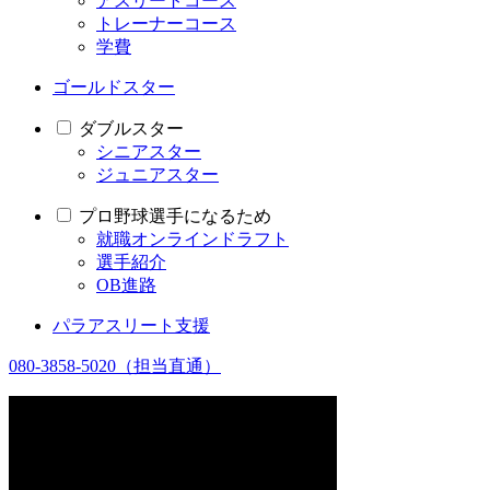
アスリートコース
トレーナーコース
学費
ゴールドスター
ダブルスター
シニアスター
ジュニアスター
プロ野球選手になるため
就職オンラインドラフト
選手紹介
OB進路
パラアスリート支援
080-3858-5020
（担当直通）