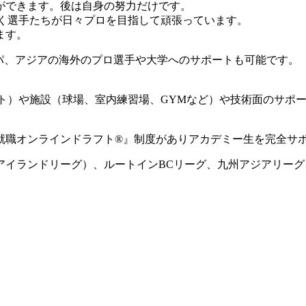
ができます。後は自身の努力だけです。
動く選手たちが日々プロを目指して頑張っています。
ます。
ロッパ、アジアの海外のプロ選手や大学へのサポートも可能です。
ート）や施設（球場、室内練習場、GYMなど）や技術面のサポ
就職オンラインドラフト®』制度がありアカデミー生を完全サ
国アイランドリーグ）、ルートインBCリーグ、九州アジアリー