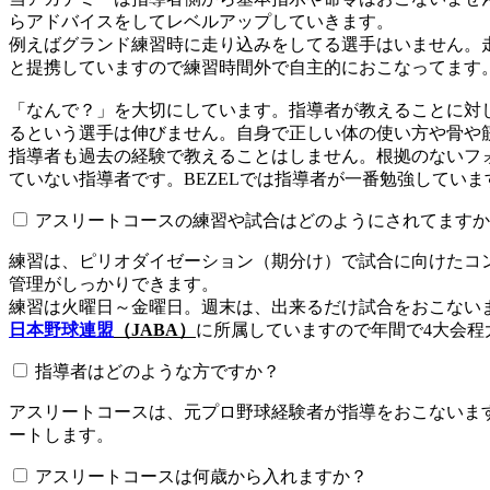
らアドバイスをしてレベルアップしていきます。
例えばグランド練習時に走り込みをしてる選手はいません。
と提携していますので練習時間外で自主的におこなってます
「なんで？」を大切にしています。指導者が教えることに対
るという選手は伸びません。自身で正しい体の使い方や骨や
指導者も過去の経験で教えることはしません。根拠のないフォ
ていない指導者です。BEZELでは指導者が一番勉強していま
アスリートコースの練習や試合はどのようにされてますか
練習は、ピリオダイゼーション（期分け）で試合に向けたコ
管理がしっかりできます。
練習は火曜日～金曜日。週末は、出来るだけ試合をおこない
日本野球連盟
（JABA）
に所属していますので年間で4大会程
指導者はどのような方ですか？
アスリートコースは、元プロ野球経験者が指導をおこないます
ートします。
アスリートコースは何歳から入れますか？