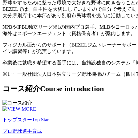
野球をするために整った環境で大好きな野球に向き合うこと
BEZELでは、自主性を大切にしていますので自分で考えて
大分県別府市に本部があり別府市民球場を拠点に活動してい
NPBやIPBL独立リーグ※1の国内プロ選手、MLBやヨー
海外はスポーツエージェント（資格保有者）が案内します。
フィジカル面からのサポート（BEZELジムトレーナーサポ
イン講習等）が充実しています。
卒業後に就職を希望する選手には、当施設独自のシステム『
※1･･･一般社団法人日本独立リーグ野球機構のチーム（四
コース紹介
Course introduction
トップスター
Top Star
プロ野球選手育成