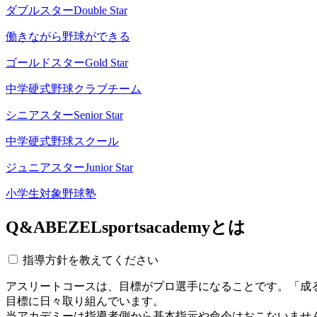
ダブルスター
Double Star
働きながら野球ができる
ゴールドスター
Gold Star
中学硬式野球クラブチーム
シニアスター
Senior Star
中学硬式野球スクール
ジュニアスター
Junior Star
小学生対象野球塾
Q&A
BEZELsportsacademyとは
指導方針を教えてください
アスリートコースは、目標がプロ選手になることです。「成
目標に日々取り組んでいます。
当アカデミーは指導者側から基本指示や命令はおこないませ