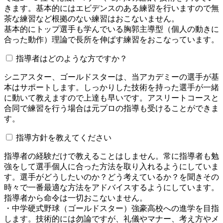
きます。基本的にはエビデンスのある練習を行いますので無
茶な練習など根拠のない練習はおこないません。
基本的にトップ選手も学んでいる胸郭主導型（個人の動きに
合った動作）理論で長所を伸ばす練習をおこなっています。
指導者はどのような方ですか？
シニアスター、ゴールドスターは、当アカデミーの選手が基
本はサポートします。しっかりした技術を持った選手が一緒
に動いて教えますので上達も早いです。アスリートコースと
合同で練習を行う場合は元プロの指導も受けることができま
す。
指導方針を教えてください
指導者の経験だけで教えることはしません。常に指導者も勉
強をして選手個人に合った方法を取り入れるようにしていま
す。選手がどうしたいのか？どう考えているか？を聞きその
時々で一番最適な方法をアドバイスするようにしています。
指導者から命令は一切おこないません。
・中学硬式野球（ゴールドスター）強豪高校への進学を目指
します。技術的には勿論ですが、礼儀やマナー、考え方やメ