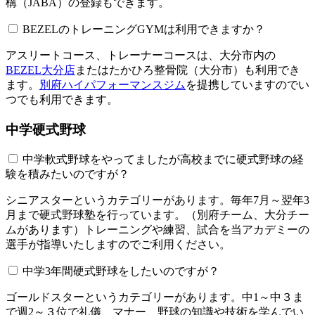
構（JABA）の登録もできます。
BEZELのトレーニングGYMは利用できますか？​​​​​
アスリートコース、トレーナーコースは、大分市内の
BEZEL大分店
またはたかひろ整骨院（大分市）も利用でき
ます。
別府ハイパフォーマンスジム
を提携していますのでい
つでも利用できます。
中学硬式野球
中学軟式野球をやってましたが高校までに硬式野球の経
験を積みたいのですが？
シニアスターというカテゴリーがあります。毎年7月～翌年3
月まで硬式野球塾を行っています。（別府チーム、大分チー
ムがあります）トレーニングや練習、試合を当アカデミーの
選手が指導いたしますのでご利用ください。
中学3年間硬式野球をしたいのですが？
ゴールドスターというカテゴリーがあります。中1～中３ま
で週2～３位で礼儀、マナー、野球の知識や技術を学んでい