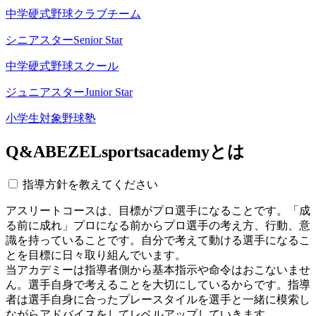
中学硬式野球クラブチーム
シニアスター
Senior Star
中学硬式野球スクール
ジュニアスター
Junior Star
小学生対象野球塾
Q&A
BEZELsportsacademyとは
指導方針を教えてください
アスリートコースは、目標がプロ選手になることです。「成
る前に成れ」プロになる前からプロ選手の考え方、行動、意
識を持っていることです。自分で考えて動ける選手になるこ
とを目標に日々取り組んでいます。
当アカデミーは指導者側から基本指示や命令はおこないませ
ん。選手自身で考えることを大切にしているからです。指導
者は選手自身に合ったプレースタイルを選手と一緒に模索し
ながらアドバイスをしてレベルアップしていきます。