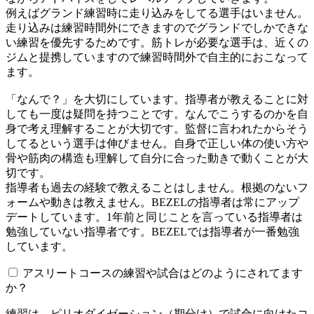
例えばグランド練習時に走り込みをしてる選手はいません。
走り込みは練習時間外にできますのでグランドでしかできな
い練習を優先するためです。筋トレが必要な選手は、近くの
ジムと提携していますので練習時間外で自主的におこなって
ます。
「なんで？」を大切にしています。指導者が教えることに対
しても一度は疑問を持つことです。なんでこうするのかを自
身で考え理解することが大切です。監督に言われたからそう
してるという選手は伸びません。自身で正しい体の使い方や
骨や筋肉の構造も理解して自分に合った動きで動くことが大
切です。
指導者も過去の経験で教えることはしません。根拠のないフ
ォームや動きは教えません。BEZELの指導者は常にアップ
デートしています。1年前と同じことを言っている指導者は
勉強していない指導者です。BEZELでは指導者が一番勉強
しています。
アスリートコースの練習や試合はどのようにされてます
か？
練習は、ピリオダイゼーション（期分け）で試合に向けたコ