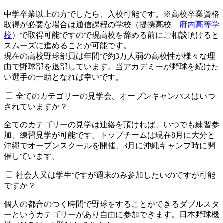
中学卒業以上の方でしたら、入校可能です。※高校卒業資格
取得が必要な場合は通信課程の学校（提携高校
府内高等学
校
）で取得可能ですので現高校を辞める前にご相談頂けると
スムーズに進めることが可能です。
現在の高校野球部員は年間で約3万人弱の高校性が様々な理
由で野球部を退部しています。当アカデミーが野球を続けた
い選手の一助となれば幸いです。
全てのカテゴリーの見学会、オープンキャンパスはいつ
されていますか？​​​​​
全てのカテゴリーの見学は連絡を頂ければ、いつでも練習参
加、練習見学が可能です。トップチームは現在8月に大分と
沖縄でオープンスクールを開催、3月に沖縄キャンプ時に開
催しています。
社会人又は学生ですが週末のみ参加したいのですが可能
ですか？
個人の都合のつく時間で野球をすることができるダブルスタ
ーというカテゴリーがあり自由に参加できます。日本野球機