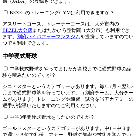
構（JABA）の登録もできます。
BEZELのトレーニングGYMは利用できますか？​​​​​
アスリートコース、トレーナーコースは、大分市内の
BEZEL大分店
またはたかひろ整骨院（大分市）も利用でき
ます。
別府ハイパフォーマンスジム
を提携していますのでい
つでも利用できます。
中学硬式野球
中学軟式野球をやってましたが高校までに硬式野球の経
験を積みたいのですが？
シニアスターというカテゴリーがあります。毎年7月～翌年3
月まで硬式野球塾を行っています。（別府チーム、大分チー
ムがあります）トレーニングや練習、試合を当アカデミーの
選手が指導いたしますのでご利用ください。
中学3年間硬式野球をしたいのですが？
ゴールドスターというカテゴリーがあります。中1～中３ま
で週2～３位で礼儀、マナー、野球の知識や技術を学んでい