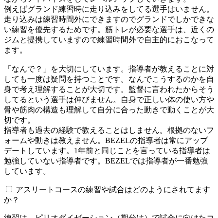
例えばグランド練習時に走り込みをしてる選手はいません。
走り込みは練習時間外にできますのでグランドでしかできな
い練習を優先するためです。筋トレが必要な選手は、近くの
ジムと提携していますので練習時間外で自主的におこなって
ます。
「なんで？」を大切にしています。指導者が教えることに対
しても一度は疑問を持つことです。なんでこうするのかを自
身で考え理解することが大切です。監督に言われたからそう
してるという選手は伸びません。自身で正しい体の使い方や
骨や筋肉の構造も理解して自分に合った動きで動くことが大
切です。
指導者も過去の経験で教えることはしません。根拠のないフ
ォームや動きは教えません。BEZELの指導者は常にアップ
デートしています。1年前と同じことを言っている指導者は
勉強していない指導者です。BEZELでは指導者が一番勉強
しています。
アスリートコースの練習や試合はどのようにされてます
か？
練習は、ピリオダイゼーション（期分け）で試合に向けたコ