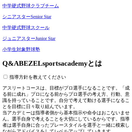
中学硬式野球クラブチーム
シニアスター
Senior Star
中学硬式野球スクール
ジュニアスター
Junior Star
小学生対象野球塾
Q&A
BEZELsportsacademyとは
指導方針を教えてください
アスリートコースは、目標がプロ選手になることです。「成
る前に成れ」プロになる前からプロ選手の考え方、行動、意
識を持っていることです。自分で考えて動ける選手になるこ
とを目標に日々取り組んでいます。
当アカデミーは指導者側から基本指示や命令はおこないませ
ん。選手自身で考えることを大切にしているからです。指導
者は選手自身に合ったプレースタイルを選手と一緒に模索し
ながらアドバイスをしてレベルアップしていきます。