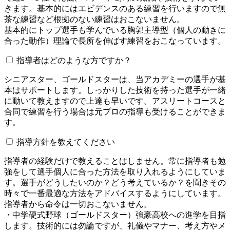
きます。基本的にはエビデンスのある練習を行いますので無
茶な練習など根拠のない練習はおこないません。
基本的にトップ選手も学んでいる胸郭主導型（個人の動きに
合った動作）理論で長所を伸ばす練習をおこなっています。
指導者はどのような方ですか？
シニアスター、ゴールドスターは、当アカデミーの選手が基
本はサポートします。しっかりした技術を持った選手が一緒
に動いて教えますので上達も早いです。アスリートコースと
合同で練習を行う場合は元プロの指導も受けることができま
す。
指導方針を教えてください
指導者の経験だけで教えることはしません。常に指導者も勉
強をして選手個人に合った方法を取り入れるようにしていま
す。選手がどうしたいのか？どう考えているか？を聞きその
時々で一番最適な方法をアドバイスするようにしています。
指導者から命令は一切おこないません。
・中学硬式野球（ゴールドスター）強豪高校への進学を目指
します。技術的には勿論ですが、礼儀やマナー、考え方やメ