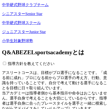
中学硬式野球クラブチーム
シニアスター
Senior Star
中学硬式野球スクール
ジュニアスター
Junior Star
小学生対象野球塾
Q&A
BEZELsportsacademyとは
指導方針を教えてください
アスリートコースは、目標がプロ選手になることです。「成
る前に成れ」プロになる前からプロ選手の考え方、行動、意
識を持っていることです。自分で考えて動ける選手になるこ
とを目標に日々取り組んでいます。
当アカデミーは指導者側から基本指示や命令はおこないませ
ん。選手自身で考えることを大切にしているからです。指導
者は選手自身に合ったプレースタイルを選手と一緒に模索し
ながらアドバイスをしてレベルアップしていきます。