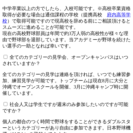
中学卒業以上の方でしたら、入校可能です。※高校卒業資格
取得が必要な場合は通信課程の学校（提携高校
府内高等学
校
）で取得可能ですので現高校を辞める前にご相談頂けると
スムーズに進めることが可能です。
現在の高校野球部員は年間で約3万人弱の高校性が様々な理
由で野球部を退部しています。当アカデミーが野球を続けた
い選手の一助となれば幸いです。
全てのカテゴリーの見学会、オープンキャンパスはいつ
されていますか？​​​​​
全てのカテゴリーの見学は連絡を頂ければ、いつでも練習参
加、練習見学が可能です。トップチームは現在8月に大分と
沖縄でオープンスクールを開催、3月に沖縄キャンプ時に開
催しています。
社会人又は学生ですが週末のみ参加したいのですが可能
ですか？
個人の都合のつく時間で野球をすることができるダブルスタ
ーというカテゴリーがあり自由に参加できます。日本野球機