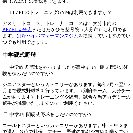
構（JABA）の登録もできます。
BEZELのトレーニングGYMは利用できますか？​​​​​
アスリートコース、トレーナーコースは、大分市内の
BEZEL大分店
またはたかひろ整骨院（大分市）も利用でき
ます。
別府ハイパフォーマンスジム
を提携していますのでい
つでも利用できます。
中学硬式野球
中学軟式野球をやってましたが高校までに硬式野球の経
験を積みたいのですが？
シニアスターというカテゴリーがあります。毎年7月～翌年3
月まで硬式野球塾を行っています。（別府チーム、大分チー
ムがあります）トレーニングや練習、試合を当アカデミーの
選手が指導いたしますのでご利用ください。
中学3年間硬式野球をしたいのですが？
ゴールドスターというカテゴリーがあります。中1～中３ま
で週2～３位で礼儀、マナー、野球の知識や技術を学んでい