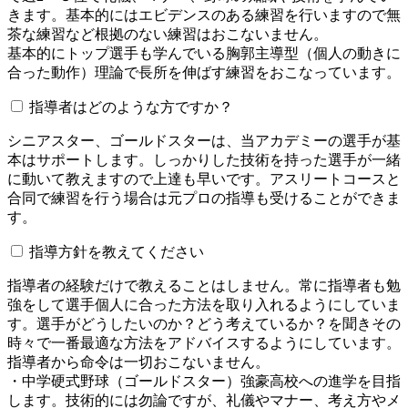
きます。基本的にはエビデンスのある練習を行いますので無
茶な練習など根拠のない練習はおこないません。
基本的にトップ選手も学んでいる胸郭主導型（個人の動きに
合った動作）理論で長所を伸ばす練習をおこなっています。
指導者はどのような方ですか？
シニアスター、ゴールドスターは、当アカデミーの選手が基
本はサポートします。しっかりした技術を持った選手が一緒
に動いて教えますので上達も早いです。アスリートコースと
合同で練習を行う場合は元プロの指導も受けることができま
す。
指導方針を教えてください
指導者の経験だけで教えることはしません。常に指導者も勉
強をして選手個人に合った方法を取り入れるようにしていま
す。選手がどうしたいのか？どう考えているか？を聞きその
時々で一番最適な方法をアドバイスするようにしています。
指導者から命令は一切おこないません。
・中学硬式野球（ゴールドスター）強豪高校への進学を目指
します。技術的には勿論ですが、礼儀やマナー、考え方やメ