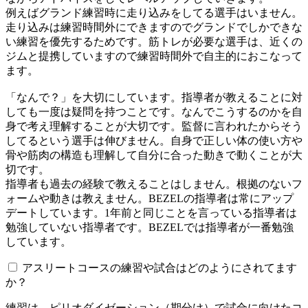
例えばグランド練習時に走り込みをしてる選手はいません。
走り込みは練習時間外にできますのでグランドでしかできな
い練習を優先するためです。筋トレが必要な選手は、近くの
ジムと提携していますので練習時間外で自主的におこなって
ます。
「なんで？」を大切にしています。指導者が教えることに対
しても一度は疑問を持つことです。なんでこうするのかを自
身で考え理解することが大切です。監督に言われたからそう
してるという選手は伸びません。自身で正しい体の使い方や
骨や筋肉の構造も理解して自分に合った動きで動くことが大
切です。
指導者も過去の経験で教えることはしません。根拠のないフ
ォームや動きは教えません。BEZELの指導者は常にアップ
デートしています。1年前と同じことを言っている指導者は
勉強していない指導者です。BEZELでは指導者が一番勉強
しています。
アスリートコースの練習や試合はどのようにされてます
か？
練習は、ピリオダイゼーション（期分け）で試合に向けたコ