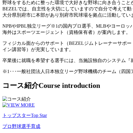
野球をするために整った環境で大好きな野球に向き合うこと
BEZELでは、自主性を大切にしていますので自分で考えて
大分県別府市に本部があり別府市民球場を拠点に活動してい
NPBやIPBL独立リーグ※1の国内プロ選手、MLBやヨー
海外はスポーツエージェント（資格保有者）が案内します。
フィジカル面からのサポート（BEZELジムトレーナーサポ
イン講習等）が充実しています。
卒業後に就職を希望する選手には、当施設独自のシステム『
※1･･･一般社団法人日本独立リーグ野球機構のチーム（四
コース紹介
Course introduction
トップスター
Top Star
プロ野球選手育成