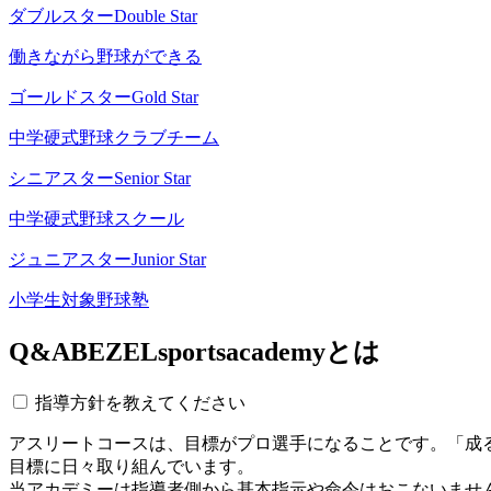
ダブルスター
Double Star
働きながら野球ができる
ゴールドスター
Gold Star
中学硬式野球クラブチーム
シニアスター
Senior Star
中学硬式野球スクール
ジュニアスター
Junior Star
小学生対象野球塾
Q&A
BEZELsportsacademyとは
指導方針を教えてください
アスリートコースは、目標がプロ選手になることです。「成
目標に日々取り組んでいます。
当アカデミーは指導者側から基本指示や命令はおこないませ