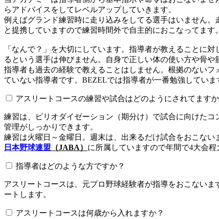
らアドバイスをしてレベルアップしていきます。
例えばグランド練習時に走り込みをしてる選手はいません。
と提携していますので練習時間外で自主的におこなってます
「なんで？」を大切にしています。指導者が教えることに対
るという選手は伸びません。自身で正しい体の使い方や骨や
指導者も過去の経験で教えることはしません。根拠のないフォ
ていない指導者です。BEZELでは指導者が一番勉強していま
アスリートコースの練習や試合はどのようにされてますか
練習は、ピリオダイゼーション（期分け）で試合に向けたコ
管理がしっかりできます。
練習は火曜日～金曜日。週末は、出来るだけ試合をおこない
日本野球連盟
（JABA）
に所属していますので年間で4大会程
指導者はどのような方ですか？
アスリートコースは、元プロ野球経験者が指導をおこないます
ートします。
アスリートコースは何歳から入れますか？