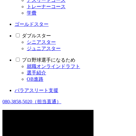
アスリートコース
トレーナーコース
学費
ゴールドスター
ダブルスター
シニアスター
ジュニアスター
プロ野球選手になるため
就職オンラインドラフト
選手紹介
OB進路
パラアスリート支援
080-3858-5020
（担当直通）