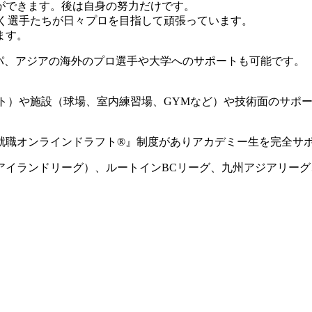
ができます。後は自身の努力だけです。
動く選手たちが日々プロを目指して頑張っています。
ます。
ロッパ、アジアの海外のプロ選手や大学へのサポートも可能です。
ート）や施設（球場、室内練習場、GYMなど）や技術面のサポ
就職オンラインドラフト®』制度がありアカデミー生を完全サ
国アイランドリーグ）、ルートインBCリーグ、九州アジアリー