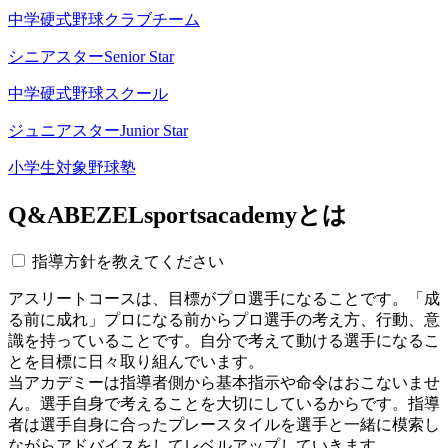
中学硬式野球クラブチーム
シニアスター
Senior Star
中学硬式野球スクール
ジュニアスター
Junior Star
小学生対象野球塾
Q&A
BEZELsportsacademyとは
指導方針を教えてください
アスリートコースは、目標がプロ選手になることです。「成
る前に成れ」プロになる前からプロ選手の考え方、行動、意
識を持っていることです。自分で考えて動ける選手になるこ
とを目標に日々取り組んでいます。
当アカデミーは指導者側から基本指示や命令はおこないませ
ん。選手自身で考えることを大切にしているからです。指導
者は選手自身に合ったプレースタイルを選手と一緒に模索し
ながらアドバイスをしてレベルアップしていきます。