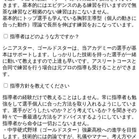
きます。基本的にはエビデンスのある練習を行いますので無
茶な練習など根拠のない練習はおこないません。
基本的にトップ選手も学んでいる胸郭主導型（個人の動きに
合った動作）理論で長所を伸ばす練習をおこなっています。
指導者はどのような方ですか？
シニアスター、ゴールドスターは、当アカデミーの選手が基
本はサポートします。しっかりした技術を持った選手が一緒
に動いて教えますので上達も早いです。アスリートコースと
合同で練習を行う場合は元プロの指導も受けることができま
す。
指導方針を教えてください
指導者の経験だけで教えることはしません。常に指導者も勉
強をして選手個人に合った方法を取り入れるようにしていま
す。選手がどうしたいのか？どう考えているか？を聞きその
時々で一番最適な方法をアドバイスするようにしています。
指導者から命令は一切おこないません。
・中学硬式野球（ゴールドスター）強豪高校への進学を目指
します。技術的には勿論ですが、礼儀やマナー、考え方やメ