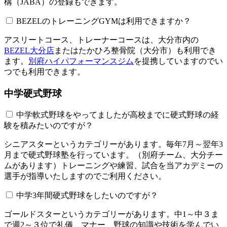
構（JABA）の登録もできます。
BEZELのトレーニングGYMは利用できますか？​​​​​
アスリートコース、トレーナーコースは、大分市内の
BEZEL大分店
またはたかひろ整骨院（大分市）も利用でき
ます。
別府ハイパフォーマンスジム
を提携していますのでい
つでも利用できます。
中学硬式野球
中学軟式野球をやってましたが高校までに硬式野球の経
験を積みたいのですが？
シニアスターというカテゴリーがあります。毎年7月～翌年3
月まで硬式野球塾を行っています。（別府チーム、大分チー
ムがあります）トレーニングや練習、試合を当アカデミーの
選手が指導いたしますのでご利用ください。
中学3年間硬式野球をしたいのですが？
ゴールドスターというカテゴリーがあります。中1～中３ま
で週2～３位で礼儀、マナー、野球の知識や技術を学んでい