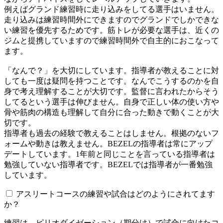
例えばグランド練習時に走り込みをしてる選手はいません。
走り込みは練習時間外にできますのでグランドでしかできな
い練習を優先するためです。筋トレが必要な選手は、近くの
ジムと提携していますので練習時間外で自主的におこなって
ます。
「なんで？」を大切にしています。指導者が教えることに対
しても一度は疑問を持つことです。なんでこうするのかを自
身で考え理解することが大切です。監督に言われたからそう
してるという選手は伸びません。自身で正しい体の使い方や
骨や筋肉の構造も理解して自分に合った動きで動くことが大
切です。
指導者も過去の経験で教えることはしません。根拠のないフ
ォームや動きは教えません。BEZELの指導者は常にアップ
デートしています。1年前と同じことを言っている指導者は
勉強していない指導者です。BEZELでは指導者が一番勉強
しています。
アスリートコースの練習や試合はどのようにされてます
か？
練習は、ピリオダイゼーション（期分け）で試合に向けたコ