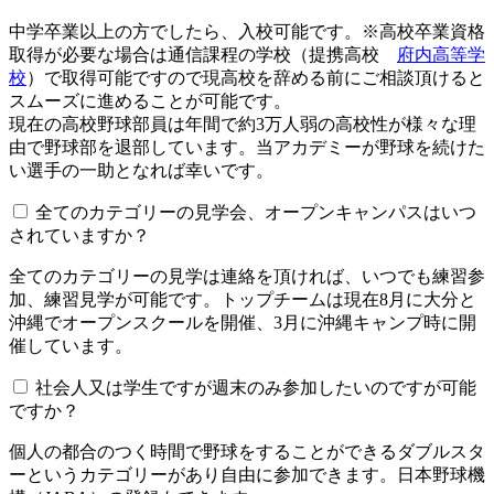
中学卒業以上の方でしたら、入校可能です。※高校卒業資格
取得が必要な場合は通信課程の学校（提携高校
府内高等学
校
）で取得可能ですので現高校を辞める前にご相談頂けると
スムーズに進めることが可能です。
現在の高校野球部員は年間で約3万人弱の高校性が様々な理
由で野球部を退部しています。当アカデミーが野球を続けた
い選手の一助となれば幸いです。
全てのカテゴリーの見学会、オープンキャンパスはいつ
されていますか？​​​​​
全てのカテゴリーの見学は連絡を頂ければ、いつでも練習参
加、練習見学が可能です。トップチームは現在8月に大分と
沖縄でオープンスクールを開催、3月に沖縄キャンプ時に開
催しています。
社会人又は学生ですが週末のみ参加したいのですが可能
ですか？
個人の都合のつく時間で野球をすることができるダブルスタ
ーというカテゴリーがあり自由に参加できます。日本野球機