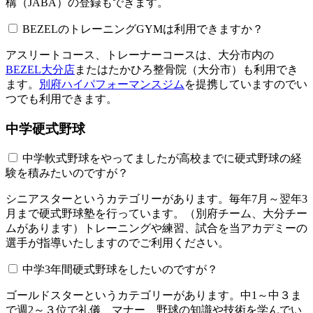
構（JABA）の登録もできます。
BEZELのトレーニングGYMは利用できますか？​​​​​
アスリートコース、トレーナーコースは、大分市内の
BEZEL大分店
またはたかひろ整骨院（大分市）も利用でき
ます。
別府ハイパフォーマンスジム
を提携していますのでい
つでも利用できます。
中学硬式野球
中学軟式野球をやってましたが高校までに硬式野球の経
験を積みたいのですが？
シニアスターというカテゴリーがあります。毎年7月～翌年3
月まで硬式野球塾を行っています。（別府チーム、大分チー
ムがあります）トレーニングや練習、試合を当アカデミーの
選手が指導いたしますのでご利用ください。
中学3年間硬式野球をしたいのですが？
ゴールドスターというカテゴリーがあります。中1～中３ま
で週2～３位で礼儀、マナー、野球の知識や技術を学んでい