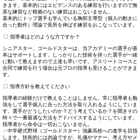
きます。基本的にはエビデンスのある練習を行いますので無
茶な練習など根拠のない練習はおこないません。
基本的にトップ選手も学んでいる胸郭主導型（個人の動きに
合った動作）理論で長所を伸ばす練習をおこなっています。
指導者はどのような方ですか？
シニアスター、ゴールドスターは、当アカデミーの選手が基
本はサポートします。しっかりした技術を持った選手が一緒
に動いて教えますので上達も早いです。アスリートコースと
合同で練習を行う場合は元プロの指導も受けることができま
す。
指導方針を教えてください
指導者の経験だけで教えることはしません。常に指導者も勉
強をして選手個人に合った方法を取り入れるようにしていま
す。選手がどうしたいのか？どう考えているか？を聞きその
時々で一番最適な方法をアドバイスするようにしています。
指導者から命令は一切おこないません。
・中学硬式野球（ゴールドスター）強豪高校への進学を目指
します。技術的には勿論ですが、礼儀やマナー、考え方やメ