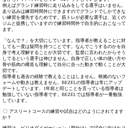
例えばグランド練習時に走り込みをしてる選手はいません。
走り込みは練習時間外にできますのでグランドでしかできな
い練習を優先するためです。筋トレが必要な選手は、近くの
ジムと提携していますので練習時間外で自主的におこなって
ます。
「なんで？」を大切にしています。指導者が教えることに対
しても一度は疑問を持つことです。なんでこうするのかを自
身で考え理解することが大切です。監督に言われたからそう
してるという選手は伸びません。自身で正しい体の使い方や
骨や筋肉の構造も理解して自分に合った動きで動くことが大
切です。
指導者も過去の経験で教えることはしません。根拠のないフ
ォームや動きは教えません。BEZELの指導者は常にアップ
デートしています。1年前と同じことを言っている指導者は
勉強していない指導者です。BEZELでは指導者が一番勉強
しています。
アスリートコースの練習や試合はどのようにされてます
か？
練習は、ピリオダイゼーション（期分け）で試合に向けたコ