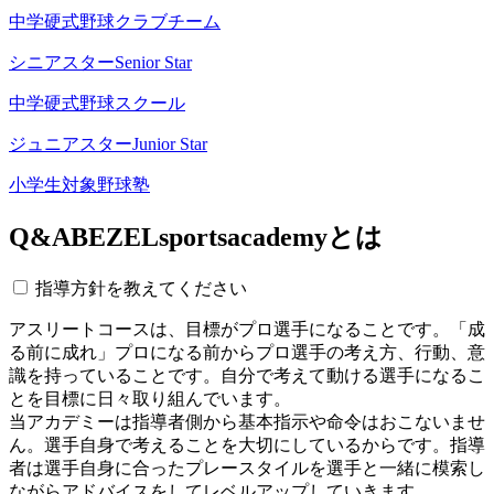
中学硬式野球クラブチーム
シニアスター
Senior Star
中学硬式野球スクール
ジュニアスター
Junior Star
小学生対象野球塾
Q&A
BEZELsportsacademyとは
指導方針を教えてください
アスリートコースは、目標がプロ選手になることです。「成
る前に成れ」プロになる前からプロ選手の考え方、行動、意
識を持っていることです。自分で考えて動ける選手になるこ
とを目標に日々取り組んでいます。
当アカデミーは指導者側から基本指示や命令はおこないませ
ん。選手自身で考えることを大切にしているからです。指導
者は選手自身に合ったプレースタイルを選手と一緒に模索し
ながらアドバイスをしてレベルアップしていきます。