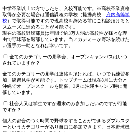
中学卒業以上の方でしたら、入校可能です。※高校卒業資格
取得が必要な場合は通信課程の学校（提携高校
府内高等学
校
）で取得可能ですので現高校を辞める前にご相談頂けると
スムーズに進めることが可能です。
現在の高校野球部員は年間で約3万人弱の高校性が様々な理
由で野球部を退部しています。当アカデミーが野球を続けた
い選手の一助となれば幸いです。
全てのカテゴリーの見学会、オープンキャンパスはいつ
されていますか？​​​​​
全てのカテゴリーの見学は連絡を頂ければ、いつでも練習参
加、練習見学が可能です。トップチームは現在8月に大分と
沖縄でオープンスクールを開催、3月に沖縄キャンプ時に開
催しています。
社会人又は学生ですが週末のみ参加したいのですが可能
ですか？
個人の都合のつく時間で野球をすることができるダブルスタ
ーというカテゴリーがあり自由に参加できます。日本野球機