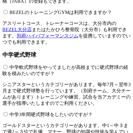
構（JABA）の登録もできます。
BEZELのトレーニングGYMは利用できますか？​​​​​
アスリートコース、トレーナーコースは、大分市内の
BEZEL大分店
またはたかひろ整骨院（大分市）も利用でき
ます。
別府ハイパフォーマンスジム
を提携していますのでい
つでも利用できます。
中学硬式野球
中学軟式野球をやってましたが高校までに硬式野球の経
験を積みたいのですが？
シニアスターというカテゴリーがあります。毎年7月～翌年3
月まで硬式野球塾を行っています。（別府チーム、大分チー
ムがあります）トレーニングや練習、試合を当アカデミーの
選手が指導いたしますのでご利用ください。
中学3年間硬式野球をしたいのですが？
ゴールドスターというカテゴリーがあります。中1～中３ま
で週2～３位で礼儀、マナー、野球の知識や技術を学んでい