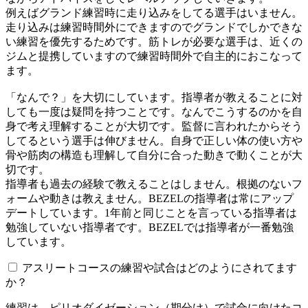
例えばグランド練習時に走り込みをしてる選手はいません。
走り込みは練習時間外にできますのでグランドでしかできな
い練習を優先するためです。筋トレが必要な選手は、近くの
ジムと提携していますので練習時間外で自主的におこなって
ます。
「なんで？」を大切にしています。指導者が教えることに対
しても一度は疑問を持つことです。なんでこうするのかを自
身で考え理解することが大切です。監督に言われたからそう
してるという選手は伸びません。自身で正しい体の使い方や
骨や筋肉の構造も理解して自分に合った動きで動くことが大
切です。
指導者も過去の経験で教えることはしません。根拠のないフ
ォームや動きは教えません。BEZELの指導者は常にアップ
デートしています。1年前と同じことを言っている指導者は
勉強していない指導者です。BEZELでは指導者が一番勉強
しています。
アスリートコースの練習や試合はどのようにされてます
か？
練習は、ピリオダイゼーション（期分け）で試合に向けたコ