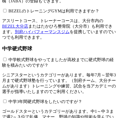
構（JABA）の登録もできます。
BEZELのトレーニングGYMは利用できますか？​​​​​
アスリートコース、トレーナーコースは、大分市内の
BEZEL大分店
またはたかひろ整骨院（大分市）も利用でき
ます。
別府ハイパフォーマンスジム
を提携していますのでい
つでも利用できます。
中学硬式野球
中学軟式野球をやってましたが高校までに硬式野球の経
験を積みたいのですが？
シニアスターというカテゴリーがあります。毎年7月～翌年3
月まで硬式野球塾を行っています。（別府チーム、大分チー
ムがあります）トレーニングや練習、試合を当アカデミーの
選手が指導いたしますのでご利用ください。
中学3年間硬式野球をしたいのですが？
ゴールドスターというカテゴリーがあります。中1～中３ま
で週2～３位で礼儀、マナー、野球の知識や技術を学んでい