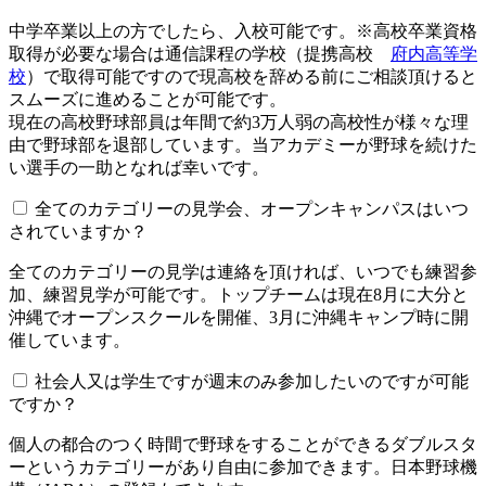
中学卒業以上の方でしたら、入校可能です。※高校卒業資格
取得が必要な場合は通信課程の学校（提携高校
府内高等学
校
）で取得可能ですので現高校を辞める前にご相談頂けると
スムーズに進めることが可能です。
現在の高校野球部員は年間で約3万人弱の高校性が様々な理
由で野球部を退部しています。当アカデミーが野球を続けた
い選手の一助となれば幸いです。
全てのカテゴリーの見学会、オープンキャンパスはいつ
されていますか？​​​​​
全てのカテゴリーの見学は連絡を頂ければ、いつでも練習参
加、練習見学が可能です。トップチームは現在8月に大分と
沖縄でオープンスクールを開催、3月に沖縄キャンプ時に開
催しています。
社会人又は学生ですが週末のみ参加したいのですが可能
ですか？
個人の都合のつく時間で野球をすることができるダブルスタ
ーというカテゴリーがあり自由に参加できます。日本野球機