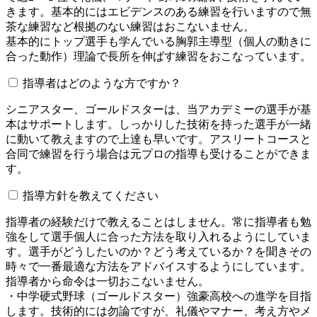
きます。基本的にはエビデンスのある練習を行いますので無
茶な練習など根拠のない練習はおこないません。
基本的にトップ選手も学んでいる胸郭主導型（個人の動きに
合った動作）理論で長所を伸ばす練習をおこなっています。
指導者はどのような方ですか？
シニアスター、ゴールドスターは、当アカデミーの選手が基
本はサポートします。しっかりした技術を持った選手が一緒
に動いて教えますので上達も早いです。アスリートコースと
合同で練習を行う場合は元プロの指導も受けることができま
す。
指導方針を教えてください
指導者の経験だけで教えることはしません。常に指導者も勉
強をして選手個人に合った方法を取り入れるようにしていま
す。選手がどうしたいのか？どう考えているか？を聞きその
時々で一番最適な方法をアドバイスするようにしています。
指導者から命令は一切おこないません。
・中学硬式野球（ゴールドスター）強豪高校への進学を目指
します。技術的には勿論ですが、礼儀やマナー、考え方やメ