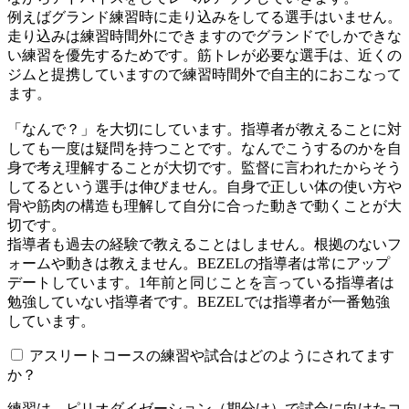
例えばグランド練習時に走り込みをしてる選手はいません。
走り込みは練習時間外にできますのでグランドでしかできな
い練習を優先するためです。筋トレが必要な選手は、近くの
ジムと提携していますので練習時間外で自主的におこなって
ます。
「なんで？」を大切にしています。指導者が教えることに対
しても一度は疑問を持つことです。なんでこうするのかを自
身で考え理解することが大切です。監督に言われたからそう
してるという選手は伸びません。自身で正しい体の使い方や
骨や筋肉の構造も理解して自分に合った動きで動くことが大
切です。
指導者も過去の経験で教えることはしません。根拠のないフ
ォームや動きは教えません。BEZELの指導者は常にアップ
デートしています。1年前と同じことを言っている指導者は
勉強していない指導者です。BEZELでは指導者が一番勉強
しています。
アスリートコースの練習や試合はどのようにされてます
か？
練習は、ピリオダイゼーション（期分け）で試合に向けたコ