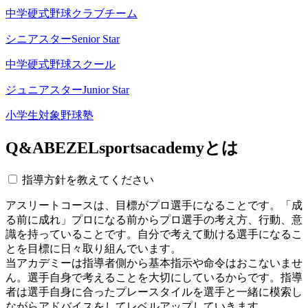
中学硬式野球クラブチーム
シニアスター
Senior Star
中学硬式野球スクール
ジュニアスター
Junior Star
小学生対象野球塾
Q&A
BEZELsportsacademyとは
指導方針を教えてください
アスリートコースは、目標がプロ選手になることです。「成
る前に成れ」プロになる前からプロ選手の考え方、行動、意
識を持っていることです。自分で考えて動ける選手になるこ
とを目標に日々取り組んでいます。
当アカデミーは指導者側から基本指示や命令はおこないませ
ん。選手自身で考えることを大切にしているからです。指導
者は選手自身に合ったプレースタイルを選手と一緒に模索し
ながらアドバイスをしてレベルアップしていきます。