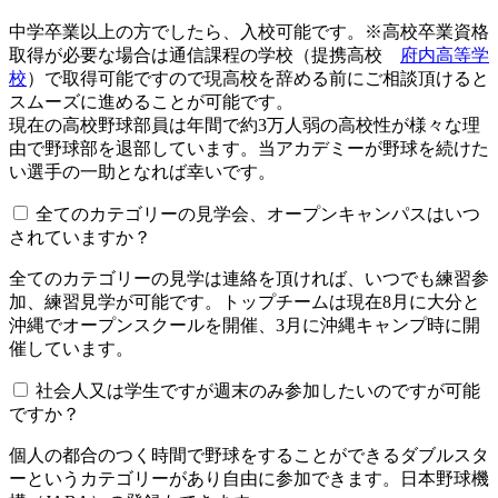
中学卒業以上の方でしたら、入校可能です。※高校卒業資格
取得が必要な場合は通信課程の学校（提携高校
府内高等学
校
）で取得可能ですので現高校を辞める前にご相談頂けると
スムーズに進めることが可能です。
現在の高校野球部員は年間で約3万人弱の高校性が様々な理
由で野球部を退部しています。当アカデミーが野球を続けた
い選手の一助となれば幸いです。
全てのカテゴリーの見学会、オープンキャンパスはいつ
されていますか？​​​​​
全てのカテゴリーの見学は連絡を頂ければ、いつでも練習参
加、練習見学が可能です。トップチームは現在8月に大分と
沖縄でオープンスクールを開催、3月に沖縄キャンプ時に開
催しています。
社会人又は学生ですが週末のみ参加したいのですが可能
ですか？
個人の都合のつく時間で野球をすることができるダブルスタ
ーというカテゴリーがあり自由に参加できます。日本野球機