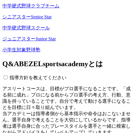
中学硬式野球クラブチーム
シニアスター
Senior Star
中学硬式野球スクール
ジュニアスター
Junior Star
小学生対象野球塾
Q&A
BEZELsportsacademyとは
指導方針を教えてください
アスリートコースは、目標がプロ選手になることです。「成
る前に成れ」プロになる前からプロ選手の考え方、行動、意
識を持っていることです。自分で考えて動ける選手になるこ
とを目標に日々取り組んでいます。
当アカデミーは指導者側から基本指示や命令はおこないませ
ん。選手自身で考えることを大切にしているからです。指導
者は選手自身に合ったプレースタイルを選手と一緒に模索し
ながらアドバイスをしてレベルアップしていきます。