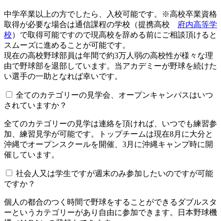
中学卒業以上の方でしたら、入校可能です。※高校卒業資格
取得が必要な場合は通信課程の学校（提携高校
府内高等学
校
）で取得可能ですので現高校を辞める前にご相談頂けると
スムーズに進めることが可能です。
現在の高校野球部員は年間で約3万人弱の高校性が様々な理
由で野球部を退部しています。当アカデミーが野球を続けた
い選手の一助となれば幸いです。
全てのカテゴリーの見学会、オープンキャンパスはいつ
されていますか？​​​​​
全てのカテゴリーの見学は連絡を頂ければ、いつでも練習参
加、練習見学が可能です。トップチームは現在8月に大分と
沖縄でオープンスクールを開催、3月に沖縄キャンプ時に開
催しています。
社会人又は学生ですが週末のみ参加したいのですが可能
ですか？
個人の都合のつく時間で野球をすることができるダブルスタ
ーというカテゴリーがあり自由に参加できます。日本野球機