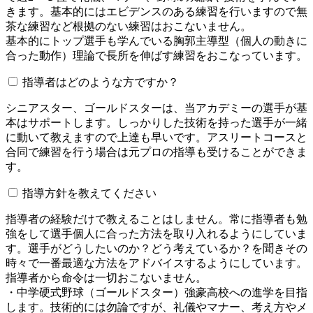
きます。基本的にはエビデンスのある練習を行いますので無
茶な練習など根拠のない練習はおこないません。
基本的にトップ選手も学んでいる胸郭主導型（個人の動きに
合った動作）理論で長所を伸ばす練習をおこなっています。
指導者はどのような方ですか？
シニアスター、ゴールドスターは、当アカデミーの選手が基
本はサポートします。しっかりした技術を持った選手が一緒
に動いて教えますので上達も早いです。アスリートコースと
合同で練習を行う場合は元プロの指導も受けることができま
す。
指導方針を教えてください
指導者の経験だけで教えることはしません。常に指導者も勉
強をして選手個人に合った方法を取り入れるようにしていま
す。選手がどうしたいのか？どう考えているか？を聞きその
時々で一番最適な方法をアドバイスするようにしています。
指導者から命令は一切おこないません。
・中学硬式野球（ゴールドスター）強豪高校への進学を目指
します。技術的には勿論ですが、礼儀やマナー、考え方やメ