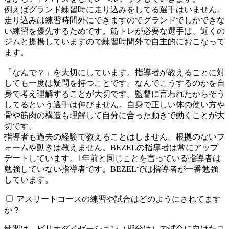
例えばグランド練習時に走り込みをしてる選手はいません。
走り込みは練習時間外にできますのでグランドでしかできな
い練習を優先するためです。筋トレが必要な選手は、近くの
ジムと提携していますので練習時間外で自主的におこなって
ます。
「なんで？」を大切にしています。指導者が教えることに対
しても一度は疑問を持つことです。なんでこうするのかを自
身で考え理解することが大切です。監督に言われたからそう
してるという選手は伸びません。自身で正しい体の使い方や
骨や筋肉の構造も理解して自分に合った動きで動くことが大
切です。
指導者も過去の経験で教えることはしません。根拠のないフ
ォームや動きは教えません。BEZELの指導者は常にアップ
デートしています。1年前と同じことを言っている指導者は
勉強していない指導者です。BEZELでは指導者が一番勉強
しています。
アスリートコースの練習や試合はどのようにされてます
か？
練習は、ピリオダイゼーション（期分け）で試合に向けたコ