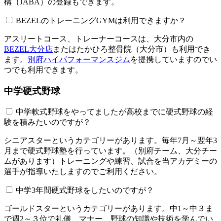
構（JABA）の登録もできます。
BEZELのトレーニングGYMは利用できますか？​​​​​
アスリートコース、トレーナーコースは、大分市内の
BEZEL大分店
またはたかひろ整骨院（大分市）も利用でき
ます。
別府ハイパフォーマンスジム
を提携していますのでい
つでも利用できます。
中学硬式野球
中学軟式野球をやってましたが高校までに硬式野球の経
験を積みたいのですが？
シニアスターというカテゴリーがあります。毎年7月～翌年3
月まで硬式野球塾を行っています。（別府チーム、大分チー
ムがあります）トレーニングや練習、試合を当アカデミーの
選手が指導いたしますのでご利用ください。
中学3年間硬式野球をしたいのですが？
ゴールドスターというカテゴリーがあります。中1～中３ま
で週2～３位で礼儀、マナー、野球の知識や技術を学んでい