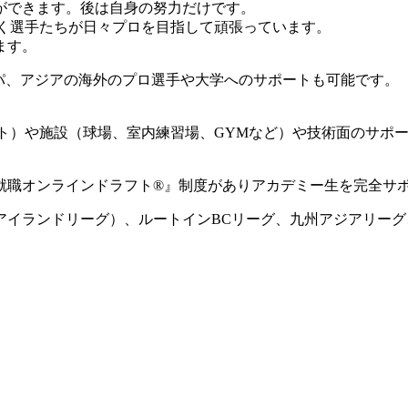
ができます。後は自身の努力だけです。
動く選手たちが日々プロを目指して頑張っています。
ます。
ロッパ、アジアの海外のプロ選手や大学へのサポートも可能です。
ート）や施設（球場、室内練習場、GYMなど）や技術面のサポ
就職オンラインドラフト®』制度がありアカデミー生を完全サ
国アイランドリーグ）、ルートインBCリーグ、九州アジアリー