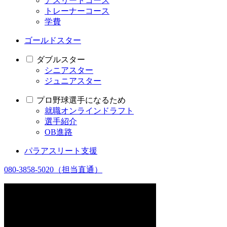
アスリートコース
トレーナーコース
学費
ゴールドスター
ダブルスター
シニアスター
ジュニアスター
プロ野球選手になるため
就職オンラインドラフト
選手紹介
OB進路
パラアスリート支援
080-3858-5020
（担当直通）