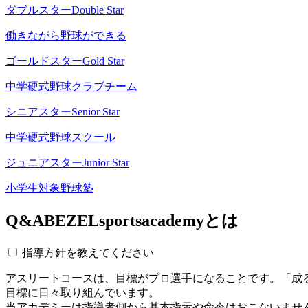
ダブルスター
Double Star
働きながら野球ができる
ゴールドスター
Gold Star
中学硬式野球クラブチーム
シニアスター
Senior Star
中学硬式野球スクール
ジュニアスター
Junior Star
小学生対象野球塾
Q&A
BEZELsportsacademyとは
指導方針を教えてください
アスリートコースは、目標がプロ選手になることです。「成
目標に日々取り組んでいます。
当アカデミーは指導者側から基本指示や命令はおこないませ