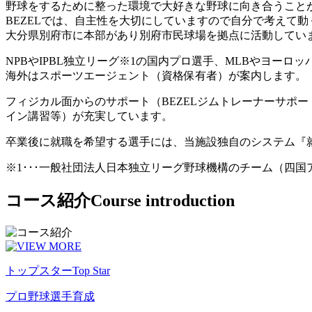
野球をするために整った環境で大好きな野球に向き合うこと
BEZELでは、自主性を大切にしていますので自分で考えて
大分県別府市に本部があり別府市民球場を拠点に活動してい
NPBやIPBL独立リーグ※1の国内プロ選手、MLBやヨー
海外はスポーツエージェント（資格保有者）が案内します。
フィジカル面からのサポート（BEZELジムトレーナーサポ
イン講習等）が充実しています。
卒業後に就職を希望する選手には、当施設独自のシステム『
※1･･･一般社団法人日本独立リーグ野球機構のチーム（四
コース紹介
Course introduction
トップスター
Top Star
プロ野球選手育成