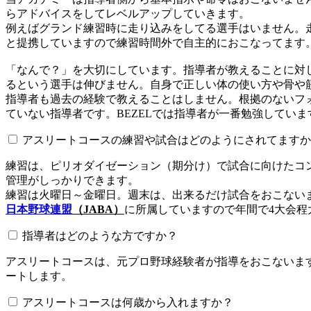
らアドバイスをしてレベルアップしていきます。
例えばグランド練習時に走り込みをしてる選手はいません。
と提携していますので練習時間外で自主的におこなってます
「なんで？」を大切にしています。指導者が教えることに対
るという選手は伸びません。自身で正しい体の使い方や骨や
指導者も過去の経験で教えることはしません。根拠のないフォ
ていない指導者です。BEZELでは指導者が一番勉強していま
アスリートコースの練習や試合はどのようにされてますか
練習は、ピリオダイゼーション（期分け）で試合に向けたコ
管理がしっかりできます。
練習は火曜日～金曜日。週末は、出来るだけ試合をおこない
日本野球連盟
（JABA）
に所属していますので年間で4大会程
指導者はどのような方ですか？
アスリートコースは、元プロ野球経験者が指導をおこないます
ートします。
アスリートコースは何歳から入れますか？