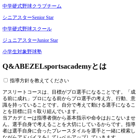
中学硬式野球クラブチーム
シニアスター
Senior Star
中学硬式野球スクール
ジュニアスター
Junior Star
小学生対象野球塾
Q&A
BEZELsportsacademyとは
指導方針を教えてください
アスリートコースは、目標がプロ選手になることです。「成
る前に成れ」プロになる前からプロ選手の考え方、行動、意
識を持っていることです。自分で考えて動ける選手になるこ
とを目標に日々取り組んでいます。
当アカデミーは指導者側から基本指示や命令はおこないませ
ん。選手自身で考えることを大切にしているからです。指導
者は選手自身に合ったプレースタイルを選手と一緒に模索し
ながらアドバイスをしてレベルアップしていきます。