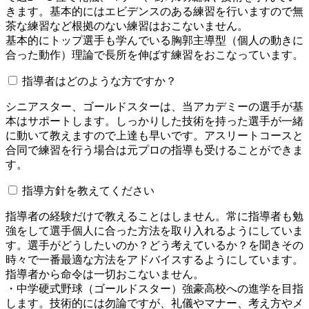
きます。基本的にはエビデンスのある練習を行いますので無
茶な練習など根拠のない練習はおこないません。
基本的にトップ選手も学んでいる胸郭主導型（個人の動きに
合った動作）理論で長所を伸ばす練習をおこなっています。
指導者はどのような方ですか？
シニアスター、ゴールドスターは、当アカデミーの選手が基
本はサポートします。しっかりした技術を持った選手が一緒
に動いて教えますので上達も早いです。アスリートコースと
合同で練習を行う場合は元プロの指導も受けることができま
す。
指導方針を教えてください
指導者の経験だけで教えることはしません。常に指導者も勉
強をして選手個人に合った方法を取り入れるようにしていま
す。選手がどうしたいのか？どう考えているか？を聞きその
時々で一番最適な方法をアドバイスするようにしています。
指導者から命令は一切おこないません。
・中学硬式野球（ゴールドスター）強豪高校への進学を目指
します。技術的には勿論ですが、礼儀やマナー、考え方やメ