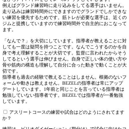
例えばグランド練習時に走り込みをしてる選手はいません。
走り込みは練習時間外にできますのでグランドでしかできな
い練習を優先するためです。筋トレが必要な選手は、近くの
ジムと提携していますので練習時間外で自主的におこなって
ます。
「なんで？」を大切にしています。指導者が教えることに対
しても一度は疑問を持つことです。なんでこうするのかを自
身で考え理解することが大切です。監督に言われたからそう
してるという選手は伸びません。自身で正しい体の使い方や
骨や筋肉の構造も理解して自分に合った動きで動くことが大
切です。
指導者も過去の経験で教えることはしません。根拠のないフ
ォームや動きは教えません。BEZELの指導者は常にアップ
デートしています。1年前と同じことを言っている指導者は
勉強していない指導者です。BEZELでは指導者が一番勉強
しています。
アスリートコースの練習や試合はどのようにされてます
か？
練習は、ピリオダイゼーション（期分け）で試合に向けたコ