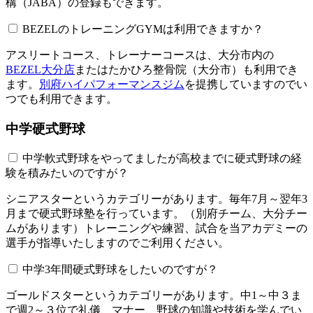
構（JABA）の登録もできます。
BEZELのトレーニングGYMは利用できますか？​​​​​
アスリートコース、トレーナーコースは、大分市内の
BEZEL大分店
またはたかひろ整骨院（大分市）も利用でき
ます。
別府ハイパフォーマンスジム
を提携していますのでい
つでも利用できます。
中学硬式野球
中学軟式野球をやってましたが高校までに硬式野球の経
験を積みたいのですが？
シニアスターというカテゴリーがあります。毎年7月～翌年3
月まで硬式野球塾を行っています。（別府チーム、大分チー
ムがあります）トレーニングや練習、試合を当アカデミーの
選手が指導いたしますのでご利用ください。
中学3年間硬式野球をしたいのですが？
ゴールドスターというカテゴリーがあります。中1～中３ま
で週2～３位で礼儀、マナー、野球の知識や技術を学んでい