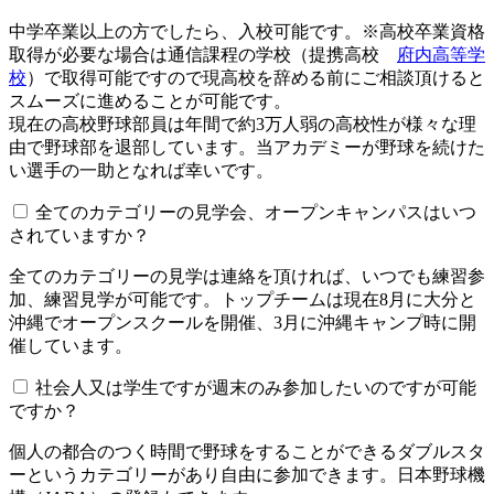
中学卒業以上の方でしたら、入校可能です。※高校卒業資格
取得が必要な場合は通信課程の学校（提携高校
府内高等学
校
）で取得可能ですので現高校を辞める前にご相談頂けると
スムーズに進めることが可能です。
現在の高校野球部員は年間で約3万人弱の高校性が様々な理
由で野球部を退部しています。当アカデミーが野球を続けた
い選手の一助となれば幸いです。
全てのカテゴリーの見学会、オープンキャンパスはいつ
されていますか？​​​​​
全てのカテゴリーの見学は連絡を頂ければ、いつでも練習参
加、練習見学が可能です。トップチームは現在8月に大分と
沖縄でオープンスクールを開催、3月に沖縄キャンプ時に開
催しています。
社会人又は学生ですが週末のみ参加したいのですが可能
ですか？
個人の都合のつく時間で野球をすることができるダブルスタ
ーというカテゴリーがあり自由に参加できます。日本野球機