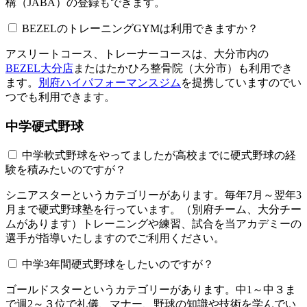
構（JABA）の登録もできます。
BEZELのトレーニングGYMは利用できますか？​​​​​
アスリートコース、トレーナーコースは、大分市内の
BEZEL大分店
またはたかひろ整骨院（大分市）も利用でき
ます。
別府ハイパフォーマンスジム
を提携していますのでい
つでも利用できます。
中学硬式野球
中学軟式野球をやってましたが高校までに硬式野球の経
験を積みたいのですが？
シニアスターというカテゴリーがあります。毎年7月～翌年3
月まで硬式野球塾を行っています。（別府チーム、大分チー
ムがあります）トレーニングや練習、試合を当アカデミーの
選手が指導いたしますのでご利用ください。
中学3年間硬式野球をしたいのですが？
ゴールドスターというカテゴリーがあります。中1～中３ま
で週2～３位で礼儀、マナー、野球の知識や技術を学んでい