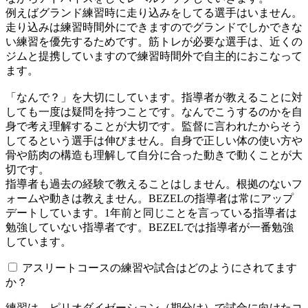
例えばグランド練習時に走り込みをしてる選手はいません。
走り込みは練習時間外にできますのでグランドでしかできな
い練習を優先するためです。筋トレが必要な選手は、近くの
ジムと提携していますので練習時間外で自主的におこなって
ます。
「なんで？」を大切にしています。指導者が教えることに対
しても一度は疑問を持つことです。なんでこうするのかを自
身で考え理解することが大切です。監督に言われたからそう
してるという選手は伸びません。自身で正しい体の使い方や
骨や筋肉の構造も理解して自分に合った動きで動くことが大
切です。
指導者も過去の経験で教えることはしません。根拠のないフ
ォームや動きは教えません。BEZELの指導者は常にアップ
デートしています。1年前と同じことを言っている指導者は
勉強していない指導者です。BEZELでは指導者が一番勉強
しています。
アスリートコースの練習や試合はどのようにされてます
か？
練習は、ピリオダイゼーション（期分け）で試合に向けたコ