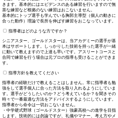
きます。基本的にはエビデンスのある練習を行いますので無
茶な練習など根拠のない練習はおこないません。
基本的にトップ選手も学んでいる胸郭主導型（個人の動きに
合った動作）理論で長所を伸ばす練習をおこなっています。
指導者はどのような方ですか？
シニアスター、ゴールドスターは、当アカデミーの選手が基
本はサポートします。しっかりした技術を持った選手が一緒
に動いて教えますので上達も早いです。アスリートコースと
合同で練習を行う場合は元プロの指導も受けることができま
す。
指導方針を教えてください
指導者の経験だけで教えることはしません。常に指導者も勉
強をして選手個人に合った方法を取り入れるようにしていま
す。選手がどうしたいのか？どう考えているか？を聞きその
時々で一番最適な方法をアドバイスするようにしています。
指導者から命令は一切おこないません。
・中学硬式野球（ゴールドスター）強豪高校への進学を目指
します。技術的には勿論ですが、礼儀やマナー、考え方やメ