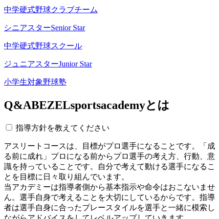
中学硬式野球クラブチーム
シニアスター
Senior Star
中学硬式野球スクール
ジュニアスター
Junior Star
小学生対象野球塾
Q&A
BEZELsportsacademyとは
指導方針を教えてください
アスリートコースは、目標がプロ選手になることです。「成
る前に成れ」プロになる前からプロ選手の考え方、行動、意
識を持っていることです。自分で考えて動ける選手になるこ
とを目標に日々取り組んでいます。
当アカデミーは指導者側から基本指示や命令はおこないませ
ん。選手自身で考えることを大切にしているからです。指導
者は選手自身に合ったプレースタイルを選手と一緒に模索し
ながらアドバイスをしてレベルアップしていきます。