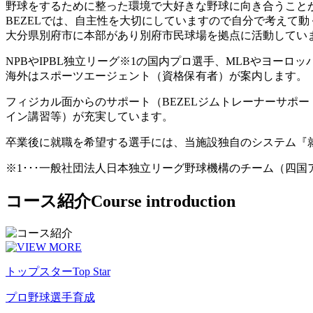
野球をするために整った環境で大好きな野球に向き合うこと
BEZELでは、自主性を大切にしていますので自分で考えて
大分県別府市に本部があり別府市民球場を拠点に活動してい
NPBやIPBL独立リーグ※1の国内プロ選手、MLBやヨー
海外はスポーツエージェント（資格保有者）が案内します。
フィジカル面からのサポート（BEZELジムトレーナーサポ
イン講習等）が充実しています。
卒業後に就職を希望する選手には、当施設独自のシステム『
※1･･･一般社団法人日本独立リーグ野球機構のチーム（四
コース紹介
Course introduction
トップスター
Top Star
プロ野球選手育成