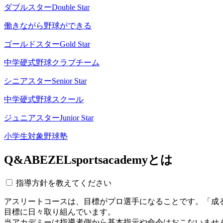
ダブルスター
Double Star
働きながら野球ができる
ゴールドスター
Gold Star
中学硬式野球クラブチーム
シニアスター
Senior Star
中学硬式野球スクール
ジュニアスター
Junior Star
小学生対象野球塾
Q&A
BEZELsportsacademyとは
指導方針を教えてください
アスリートコースは、目標がプロ選手になることです。「成
目標に日々取り組んでいます。
当アカデミーは指導者側から基本指示や命令はおこないませ