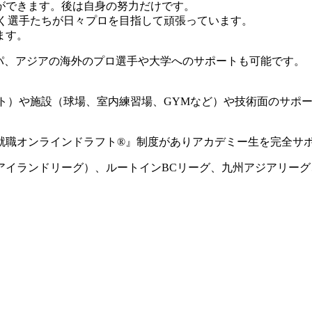
ができます。後は自身の努力だけです。
動く選手たちが日々プロを目指して頑張っています。
ます。
ロッパ、アジアの海外のプロ選手や大学へのサポートも可能です。
ート）や施設（球場、室内練習場、GYMなど）や技術面のサポ
就職オンラインドラフト®』制度がありアカデミー生を完全サ
国アイランドリーグ）、ルートインBCリーグ、九州アジアリー