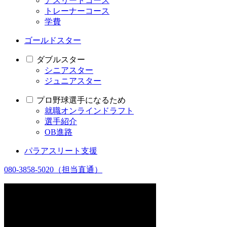
アスリートコース
トレーナーコース
学費
ゴールドスター
ダブルスター
シニアスター
ジュニアスター
プロ野球選手になるため
就職オンラインドラフト
選手紹介
OB進路
パラアスリート支援
080-3858-5020
（担当直通）