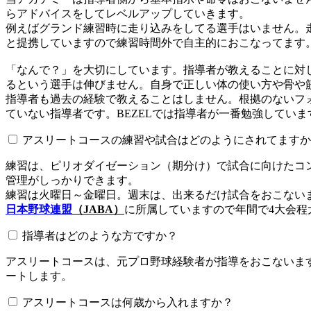
らアドバイスをしてレベルアップしていきます。
例えばグランド練習時に走り込みをしてる選手はいません。
と提携していますので練習時間外で自主的におこなってます
「なんで？」を大切にしています。指導者が教えることに対
るという選手は伸びません。自身で正しい体の使い方や骨や
指導者も過去の経験で教えることはしません。根拠のないフォ
ていない指導者です。BEZELでは指導者が一番勉強していま
アスリートコースの練習や試合はどのようにされてますか
練習は、ピリオダイゼーション（期分け）で試合に向けたコ
管理がしっかりできます。
練習は火曜日～金曜日。週末は、出来るだけ試合をおこない
日本野球連盟
（JABA）
に所属していますので年間で4大会程
指導者はどのような方ですか？
アスリートコースは、元プロ野球経験者が指導をおこないます
ートします。
アスリートコースは何歳から入れますか？