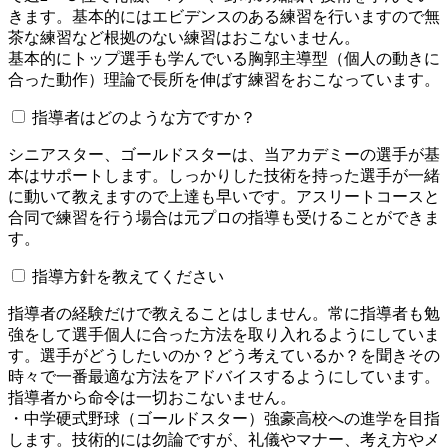
きます。基本的にはエビデンスのある練習を行いますので無
茶な練習など根拠のない練習はおこないません。
基本的にトップ選手も学んでいる胸郭主導型（個人の動きに
合った動作）理論で長所を伸ばす練習をおこなっています。
指導者はどのような方ですか？
シニアスター、ゴールドスターは、当アカデミーの選手が基
本はサポートします。しっかりした技術を持った選手が一緒
に動いて教えますので上達も早いです。アスリートコースと
合同で練習を行う場合は元プロの指導も受けることができま
す。
指導方針を教えてください
指導者の経験だけで教えることはしません。常に指導者も勉
強をして選手個人に合った方法を取り入れるようにしていま
す。選手がどうしたいのか？どう考えているか？を聞きその
時々で一番最適な方法をアドバイスするようにしています。
指導者から命令は一切おこないません。
・中学硬式野球（ゴールドスター）強豪高校への進学を目指
します。技術的には勿論ですが、礼儀やマナー、考え方やメ