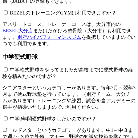
構（JABA）の登録もできます。
BEZELのトレーニングGYMは利用できますか？​​​​​
アスリートコース、トレーナーコースは、大分市内の
BEZEL大分店
またはたかひろ整骨院（大分市）も利用でき
ます。
別府ハイパフォーマンスジム
を提携していますのでい
つでも利用できます。
中学硬式野球
中学軟式野球をやってましたが高校までに硬式野球の経
験を積みたいのですが？
シニアスターというカテゴリーがあります。毎年7月～翌年3
月まで硬式野球塾を行っています。（別府チーム、大分チー
ムがあります）トレーニングや練習、試合を当アカデミーの
選手が指導いたしますのでご利用ください。
中学3年間硬式野球をしたいのですが？
ゴールドスターというカテゴリーがあります。中1～中３ま
で週2～３位で礼儀、マナー、野球の知識や技術を学んでい