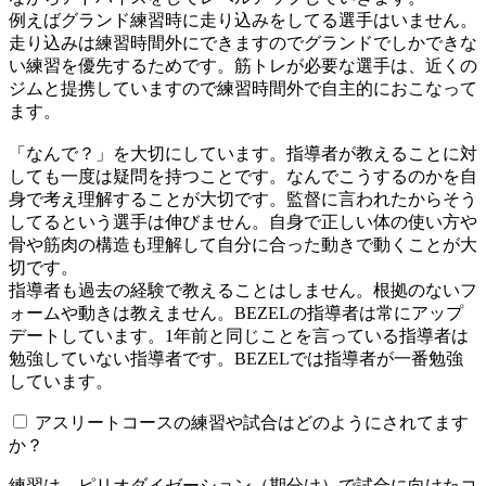
例えばグランド練習時に走り込みをしてる選手はいません。
走り込みは練習時間外にできますのでグランドでしかできな
い練習を優先するためです。筋トレが必要な選手は、近くの
ジムと提携していますので練習時間外で自主的におこなって
ます。
「なんで？」を大切にしています。指導者が教えることに対
しても一度は疑問を持つことです。なんでこうするのかを自
身で考え理解することが大切です。監督に言われたからそう
してるという選手は伸びません。自身で正しい体の使い方や
骨や筋肉の構造も理解して自分に合った動きで動くことが大
切です。
指導者も過去の経験で教えることはしません。根拠のないフ
ォームや動きは教えません。BEZELの指導者は常にアップ
デートしています。1年前と同じことを言っている指導者は
勉強していない指導者です。BEZELでは指導者が一番勉強
しています。
アスリートコースの練習や試合はどのようにされてます
か？
練習は、ピリオダイゼーション（期分け）で試合に向けたコ