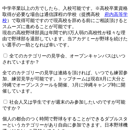
中学卒業以上の方でしたら、入校可能です。※高校卒業資格
取得が必要な場合は通信課程の学校（提携高校
府内高等学
校
）で取得可能ですので現高校を辞める前にご相談頂けると
スムーズに進めることが可能です。
現在の高校野球部員は年間で約3万人弱の高校性が様々な理
由で野球部を退部しています。当アカデミーが野球を続けた
い選手の一助となれば幸いです。
全てのカテゴリーの見学会、オープンキャンパスはいつ
されていますか？​​​​​
全てのカテゴリーの見学は連絡を頂ければ、いつでも練習参
加、練習見学が可能です。トップチームは現在8月に大分と
沖縄でオープンスクールを開催、3月に沖縄キャンプ時に開
催しています。
社会人又は学生ですが週末のみ参加したいのですが可能
ですか？
個人の都合のつく時間で野球をすることができるダブルスタ
ーというカテゴリーがあり自由に参加できます。日本野球機