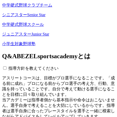
中学硬式野球クラブチーム
シニアスター
Senior Star
中学硬式野球スクール
ジュニアスター
Junior Star
小学生対象野球塾
Q&A
BEZELsportsacademyとは
指導方針を教えてください
アスリートコースは、目標がプロ選手になることです。「成
る前に成れ」プロになる前からプロ選手の考え方、行動、意
識を持っていることです。自分で考えて動ける選手になるこ
とを目標に日々取り組んでいます。
当アカデミーは指導者側から基本指示や命令はおこないませ
ん。選手自身で考えることを大切にしているからです。指導
者は選手自身に合ったプレースタイルを選手と一緒に模索し
ながらアドバイスをしてレベルアップしていきます。