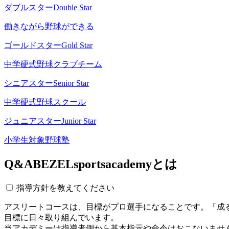
ダブルスター
Double Star
働きながら野球ができる
ゴールドスター
Gold Star
中学硬式野球クラブチーム
シニアスター
Senior Star
中学硬式野球スクール
ジュニアスター
Junior Star
小学生対象野球塾
Q&A
BEZELsportsacademyとは
指導方針を教えてください
アスリートコースは、目標がプロ選手になることです。「成
目標に日々取り組んでいます。
当アカデミーは指導者側から基本指示や命令はおこないませ