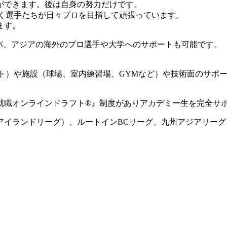
ができます。後は自身の努力だけです。
動く選手たちが日々プロを目指して頑張っています。
ます。
ロッパ、アジアの海外のプロ選手や大学へのサポートも可能です。
ート）や施設（球場、室内練習場、GYMなど）や技術面のサポ
就職オンラインドラフト®』制度がありアカデミー生を完全サ
国アイランドリーグ）、ルートインBCリーグ、九州アジアリー