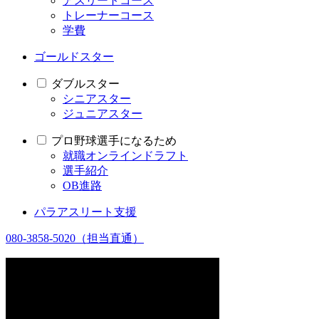
アスリートコース
トレーナーコース
学費
ゴールドスター
ダブルスター
シニアスター
ジュニアスター
プロ野球選手になるため
就職オンラインドラフト
選手紹介
OB進路
パラアスリート支援
080-3858-5020
（担当直通）