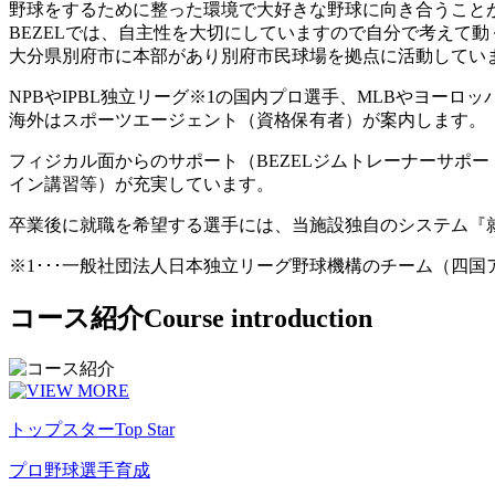
野球をするために整った環境で大好きな野球に向き合うこと
BEZELでは、自主性を大切にしていますので自分で考えて
大分県別府市に本部があり別府市民球場を拠点に活動してい
NPBやIPBL独立リーグ※1の国内プロ選手、MLBやヨー
海外はスポーツエージェント（資格保有者）が案内します。
フィジカル面からのサポート（BEZELジムトレーナーサポ
イン講習等）が充実しています。
卒業後に就職を希望する選手には、当施設独自のシステム『
※1･･･一般社団法人日本独立リーグ野球機構のチーム（四
コース紹介
Course introduction
トップスター
Top Star
プロ野球選手育成