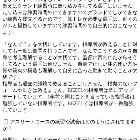
例えばグランド練習時に走り込みをしてる選手はいません。
走り込みは練習時間外にできますのでグランドでしかできな
い練習を優先するためです。筋トレが必要な選手は、近くの
ジムと提携していますので練習時間外で自主的におこなって
ます。
「なんで？」を大切にしています。指導者が教えることに対
しても一度は疑問を持つことです。なんでこうするのかを自
身で考え理解することが大切です。監督に言われたからそう
してるという選手は伸びません。自身で正しい体の使い方や
骨や筋肉の構造も理解して自分に合った動きで動くことが大
切です。
指導者も過去の経験で教えることはしません。根拠のないフ
ォームや動きは教えません。BEZELの指導者は常にアップ
デートしています。1年前と同じことを言っている指導者は
勉強していない指導者です。BEZELでは指導者が一番勉強
しています。
アスリートコースの練習や試合はどのようにされてます
か？
練習は、ピリオダイゼーション（期分け）で試合に向けたコ