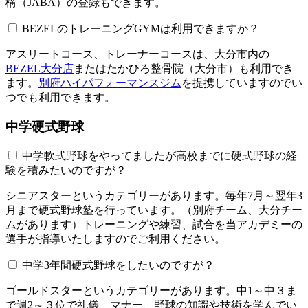
構（JABA）の登録もできます。
BEZELのトレーニングGYMは利用できますか？​​​​​
アスリートコース、トレーナーコースは、大分市内の
BEZEL大分店
またはたかひろ整骨院（大分市）も利用でき
ます。
別府ハイパフォーマンスジム
を提携していますのでい
つでも利用できます。
中学硬式野球
中学軟式野球をやってましたが高校までに硬式野球の経
験を積みたいのですが？
シニアスターというカテゴリーがあります。毎年7月～翌年3
月まで硬式野球塾を行っています。（別府チーム、大分チー
ムがあります）トレーニングや練習、試合を当アカデミーの
選手が指導いたしますのでご利用ください。
中学3年間硬式野球をしたいのですが？
ゴールドスターというカテゴリーがあります。中1～中３ま
で週2～３位で礼儀、マナー、野球の知識や技術を学んでい