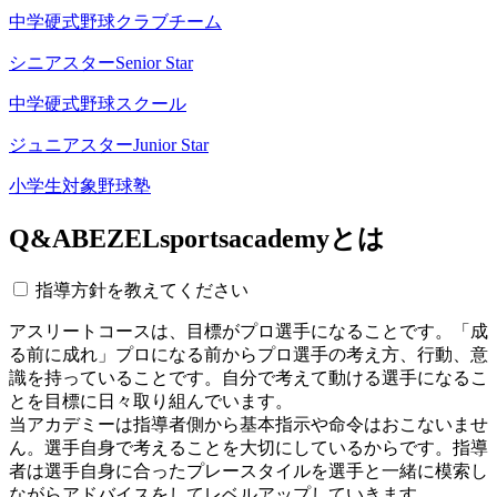
中学硬式野球クラブチーム
シニアスター
Senior Star
中学硬式野球スクール
ジュニアスター
Junior Star
小学生対象野球塾
Q&A
BEZELsportsacademyとは
指導方針を教えてください
アスリートコースは、目標がプロ選手になることです。「成
る前に成れ」プロになる前からプロ選手の考え方、行動、意
識を持っていることです。自分で考えて動ける選手になるこ
とを目標に日々取り組んでいます。
当アカデミーは指導者側から基本指示や命令はおこないませ
ん。選手自身で考えることを大切にしているからです。指導
者は選手自身に合ったプレースタイルを選手と一緒に模索し
ながらアドバイスをしてレベルアップしていきます。