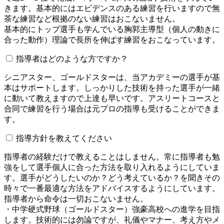
きます。基本的にはエビデンスのある練習を行いますので無
茶な練習など根拠のない練習はおこないません。
基本的にトップ選手も学んでいる胸郭主導型（個人の動きに
合った動作）理論で長所を伸ばす練習をおこなっています。
指導者はどのような方ですか？
シニアスター、ゴールドスターは、当アカデミーの選手が基
本はサポートします。しっかりした技術を持った選手が一緒
に動いて教えますので上達も早いです。アスリートコースと
合同で練習を行う場合は元プロの指導も受けることができま
す。
指導方針を教えてください
指導者の経験だけで教えることはしません。常に指導者も勉
強をして選手個人に合った方法を取り入れるようにしていま
す。選手がどうしたいのか？どう考えているか？を聞きその
時々で一番最適な方法をアドバイスするようにしています。
指導者から命令は一切おこないません。
・中学硬式野球（ゴールドスター）強豪高校への進学を目指
します。技術的には勿論ですが、礼儀やマナー、考え方やメ