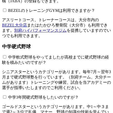
構（JABA）の登録もできます。
BEZELのトレーニングGYMは利用できますか？​​​​​
アスリートコース、トレーナーコースは、大分市内の
BEZEL大分店
またはたかひろ整骨院（大分市）も利用でき
ます。
別府ハイパフォーマンスジム
を提携していますのでい
つでも利用できます。
中学硬式野球
中学軟式野球をやってましたが高校までに硬式野球の経
験を積みたいのですが？
シニアスターというカテゴリーがあります。毎年7月～翌年3
月まで硬式野球塾を行っています。（別府チーム、大分チー
ムがあります）トレーニングや練習、試合を当アカデミーの
選手が指導いたしますのでご利用ください。
中学3年間硬式野球をしたいのですが？
ゴールドスターというカテゴリーがあります。中1～中３ま
で週2～３位で礼儀、マナー、野球の知識や技術を学んでい