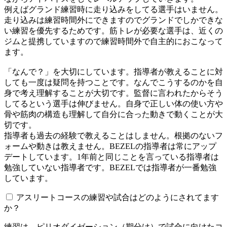
例えばグランド練習時に走り込みをしてる選手はいません。
走り込みは練習時間外にできますのでグランドでしかできな
い練習を優先するためです。筋トレが必要な選手は、近くの
ジムと提携していますので練習時間外で自主的におこなって
ます。
「なんで？」を大切にしています。指導者が教えることに対
しても一度は疑問を持つことです。なんでこうするのかを自
身で考え理解することが大切です。監督に言われたからそう
してるという選手は伸びません。自身で正しい体の使い方や
骨や筋肉の構造も理解して自分に合った動きで動くことが大
切です。
指導者も過去の経験で教えることはしません。根拠のないフ
ォームや動きは教えません。BEZELの指導者は常にアップ
デートしています。1年前と同じことを言っている指導者は
勉強していない指導者です。BEZELでは指導者が一番勉強
しています。
アスリートコースの練習や試合はどのようにされてます
か？
練習は、ピリオダイゼーション（期分け）で試合に向けたコ