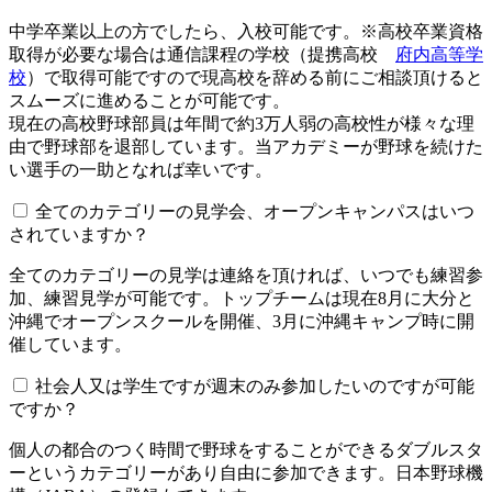
中学卒業以上の方でしたら、入校可能です。※高校卒業資格
取得が必要な場合は通信課程の学校（提携高校
府内高等学
校
）で取得可能ですので現高校を辞める前にご相談頂けると
スムーズに進めることが可能です。
現在の高校野球部員は年間で約3万人弱の高校性が様々な理
由で野球部を退部しています。当アカデミーが野球を続けた
い選手の一助となれば幸いです。
全てのカテゴリーの見学会、オープンキャンパスはいつ
されていますか？​​​​​
全てのカテゴリーの見学は連絡を頂ければ、いつでも練習参
加、練習見学が可能です。トップチームは現在8月に大分と
沖縄でオープンスクールを開催、3月に沖縄キャンプ時に開
催しています。
社会人又は学生ですが週末のみ参加したいのですが可能
ですか？
個人の都合のつく時間で野球をすることができるダブルスタ
ーというカテゴリーがあり自由に参加できます。日本野球機