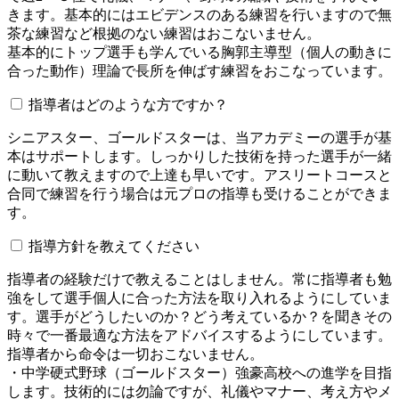
きます。基本的にはエビデンスのある練習を行いますので無
茶な練習など根拠のない練習はおこないません。
基本的にトップ選手も学んでいる胸郭主導型（個人の動きに
合った動作）理論で長所を伸ばす練習をおこなっています。
指導者はどのような方ですか？
シニアスター、ゴールドスターは、当アカデミーの選手が基
本はサポートします。しっかりした技術を持った選手が一緒
に動いて教えますので上達も早いです。アスリートコースと
合同で練習を行う場合は元プロの指導も受けることができま
す。
指導方針を教えてください
指導者の経験だけで教えることはしません。常に指導者も勉
強をして選手個人に合った方法を取り入れるようにしていま
す。選手がどうしたいのか？どう考えているか？を聞きその
時々で一番最適な方法をアドバイスするようにしています。
指導者から命令は一切おこないません。
・中学硬式野球（ゴールドスター）強豪高校への進学を目指
します。技術的には勿論ですが、礼儀やマナー、考え方やメ