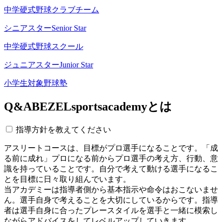
中学硬式野球クラブチーム
シニアスター
Senior Star
中学硬式野球スクール
ジュニアスター
Junior Star
小学生対象野球塾
Q&A
BEZELsportsacademyとは
指導方針を教えてください
アスリートコースは、目標がプロ選手になることです。「成
る前に成れ」プロになる前からプロ選手の考え方、行動、意
識を持っていることです。自分で考えて動ける選手になるこ
とを目標に日々取り組んでいます。
当アカデミーは指導者側から基本指示や命令はおこないませ
ん。選手自身で考えることを大切にしているからです。指導
者は選手自身に合ったプレースタイルを選手と一緒に模索し
ながらアドバイスをしてレベルアップしていきます。