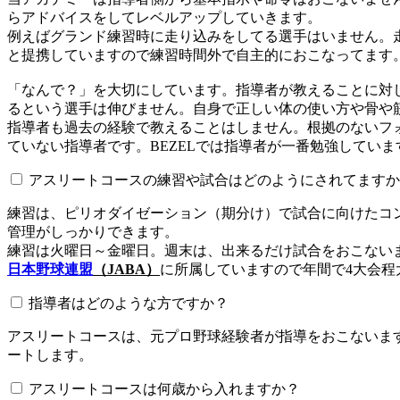
らアドバイスをしてレベルアップしていきます。
例えばグランド練習時に走り込みをしてる選手はいません。
と提携していますので練習時間外で自主的におこなってます
「なんで？」を大切にしています。指導者が教えることに対
るという選手は伸びません。自身で正しい体の使い方や骨や
指導者も過去の経験で教えることはしません。根拠のないフォ
ていない指導者です。BEZELでは指導者が一番勉強していま
アスリートコースの練習や試合はどのようにされてますか
練習は、ピリオダイゼーション（期分け）で試合に向けたコ
管理がしっかりできます。
練習は火曜日～金曜日。週末は、出来るだけ試合をおこない
日本野球連盟
（JABA）
に所属していますので年間で4大会程
指導者はどのような方ですか？
アスリートコースは、元プロ野球経験者が指導をおこないます
ートします。
アスリートコースは何歳から入れますか？