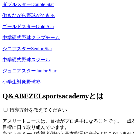
ダブルスター
Double Star
働きながら野球ができる
ゴールドスター
Gold Star
中学硬式野球クラブチーム
シニアスター
Senior Star
中学硬式野球スクール
ジュニアスター
Junior Star
小学生対象野球塾
Q&A
BEZELsportsacademyとは
指導方針を教えてください
アスリートコースは、目標がプロ選手になることです。「成
目標に日々取り組んでいます。
当アカデミーは指導者側から基本指示や命令はおこないませ