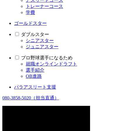
アスリートコース
トレーナーコース
学費
ゴールドスター
ダブルスター
シニアスター
ジュニアスター
プロ野球選手になるため
就職オンラインドラフト
選手紹介
OB進路
パラアスリート支援
080-3858-5020
（担当直通）