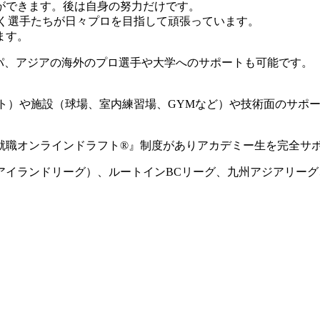
ができます。後は自身の努力だけです。
動く選手たちが日々プロを目指して頑張っています。
ます。
ロッパ、アジアの海外のプロ選手や大学へのサポートも可能です。
ート）や施設（球場、室内練習場、GYMなど）や技術面のサポ
就職オンラインドラフト®』制度がありアカデミー生を完全サ
国アイランドリーグ）、ルートインBCリーグ、九州アジアリー