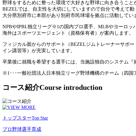
野球をするために整った環境で大好きな野球に向き合うこと
BEZELでは、自主性を大切にしていますので自分で考えて
大分県別府市に本部があり別府市民球場を拠点に活動してい
NPBやIPBL独立リーグ※1の国内プロ選手、MLBやヨー
海外はスポーツエージェント（資格保有者）が案内します。
フィジカル面からのサポート（BEZELジムトレーナーサポ
イン講習等）が充実しています。
卒業後に就職を希望する選手には、当施設独自のシステム『
※1･･･一般社団法人日本独立リーグ野球機構のチーム（四
コース紹介
Course introduction
トップスター
Top Star
プロ野球選手育成