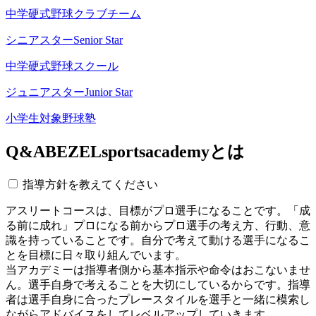
中学硬式野球クラブチーム
シニアスター
Senior Star
中学硬式野球スクール
ジュニアスター
Junior Star
小学生対象野球塾
Q&A
BEZELsportsacademyとは
指導方針を教えてください
アスリートコースは、目標がプロ選手になることです。「成
る前に成れ」プロになる前からプロ選手の考え方、行動、意
識を持っていることです。自分で考えて動ける選手になるこ
とを目標に日々取り組んでいます。
当アカデミーは指導者側から基本指示や命令はおこないませ
ん。選手自身で考えることを大切にしているからです。指導
者は選手自身に合ったプレースタイルを選手と一緒に模索し
ながらアドバイスをしてレベルアップしていきます。