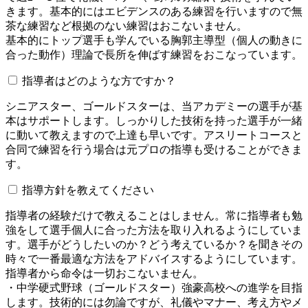
きます。基本的にはエビデンスのある練習を行いますので無
茶な練習など根拠のない練習はおこないません。
基本的にトップ選手も学んでいる胸郭主導型（個人の動きに
合った動作）理論で長所を伸ばす練習をおこなっています。
指導者はどのような方ですか？
シニアスター、ゴールドスターは、当アカデミーの選手が基
本はサポートします。しっかりした技術を持った選手が一緒
に動いて教えますので上達も早いです。アスリートコースと
合同で練習を行う場合は元プロの指導も受けることができま
す。
指導方針を教えてください
指導者の経験だけで教えることはしません。常に指導者も勉
強をして選手個人に合った方法を取り入れるようにしていま
す。選手がどうしたいのか？どう考えているか？を聞きその
時々で一番最適な方法をアドバイスするようにしています。
指導者から命令は一切おこないません。
・中学硬式野球（ゴールドスター）強豪高校への進学を目指
します。技術的には勿論ですが、礼儀やマナー、考え方やメ