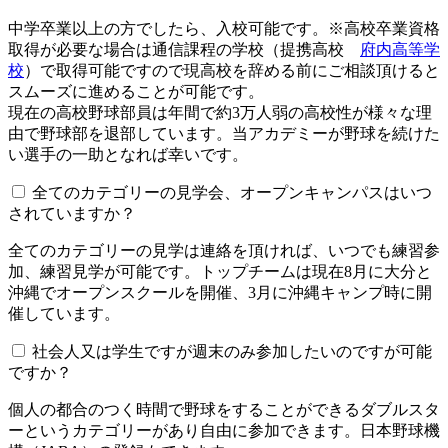
中学卒業以上の方でしたら、入校可能です。※高校卒業資格
取得が必要な場合は通信課程の学校（提携高校
府内高等学
校
）で取得可能ですので現高校を辞める前にご相談頂けると
スムーズに進めることが可能です。
現在の高校野球部員は年間で約3万人弱の高校性が様々な理
由で野球部を退部しています。当アカデミーが野球を続けた
い選手の一助となれば幸いです。
全てのカテゴリーの見学会、オープンキャンパスはいつ
されていますか？​​​​​
全てのカテゴリーの見学は連絡を頂ければ、いつでも練習参
加、練習見学が可能です。トップチームは現在8月に大分と
沖縄でオープンスクールを開催、3月に沖縄キャンプ時に開
催しています。
社会人又は学生ですが週末のみ参加したいのですが可能
ですか？
個人の都合のつく時間で野球をすることができるダブルスタ
ーというカテゴリーがあり自由に参加できます。日本野球機