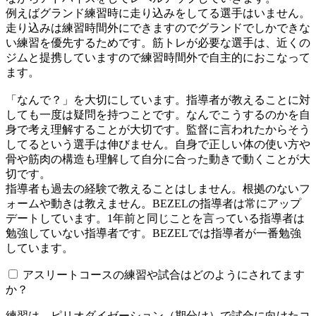
例えばグランド練習時に走り込みをしてる選手はいません。
走り込みは練習時間外にできますのでグランドでしかできな
い練習を優先するためです。筋トレが必要な選手は、近くの
ジムと提携していますので練習時間外で自主的におこなって
ます。
「なんで？」を大切にしています。指導者が教えることに対
しても一度は疑問を持つことです。なんでこうするのかを自
身で考え理解することが大切です。監督に言われたからそう
してるという選手は伸びません。自身で正しい体の使い方や
骨や筋肉の構造も理解して自分に合った動きで動くことが大
切です。
指導者も過去の経験で教えることはしません。根拠のないフ
ォームや動きは教えません。BEZELの指導者は常にアップ
デートしています。1年前と同じことを言っている指導者は
勉強していない指導者です。BEZELでは指導者が一番勉強
しています。
アスリートコースの練習や試合はどのようにされてます
か？
練習は、ピリオダイゼーション（期分け）で試合に向けたコ