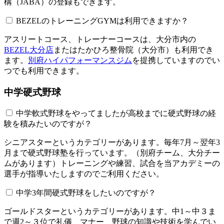
構（JABA）の登録もできます。
BEZELのトレーニングGYMは利用できますか？​​​​​
アスリートコース、トレーナーコースは、大分市内の
BEZEL大分店
またはたかひろ整骨院（大分市）も利用でき
ます。
別府ハイパフォーマンスジム
を提携していますのでい
つでも利用できます。
中学硬式野球
中学軟式野球をやってましたが高校までに硬式野球の経
験を積みたいのですが？
シニアスターというカテゴリーがあります。毎年7月～翌年3
月まで硬式野球塾を行っています。（別府チーム、大分チー
ムがあります）トレーニングや練習、試合を当アカデミーの
選手が指導いたしますのでご利用ください。
中学3年間硬式野球をしたいのですが？
ゴールドスターというカテゴリーがあります。中1～中３ま
で週2～３位で礼儀、マナー、野球の知識や技術を学んでい