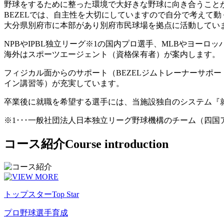
野球をするために整った環境で大好きな野球に向き合うこと
BEZELでは、自主性を大切にしていますので自分で考えて
大分県別府市に本部があり別府市民球場を拠点に活動してい
NPBやIPBL独立リーグ※1の国内プロ選手、MLBやヨー
海外はスポーツエージェント（資格保有者）が案内します。
フィジカル面からのサポート（BEZELジムトレーナーサポ
イン講習等）が充実しています。
卒業後に就職を希望する選手には、当施設独自のシステム『
※1･･･一般社団法人日本独立リーグ野球機構のチーム（四
コース紹介
Course introduction
トップスター
Top Star
プロ野球選手育成