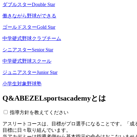
ダブルスター
Double Star
働きながら野球ができる
ゴールドスター
Gold Star
中学硬式野球クラブチーム
シニアスター
Senior Star
中学硬式野球スクール
ジュニアスター
Junior Star
小学生対象野球塾
Q&A
BEZELsportsacademyとは
指導方針を教えてください
アスリートコースは、目標がプロ選手になることです。「成
目標に日々取り組んでいます。
当アカデミーは指導者側から基本指示や命令はおこないませ