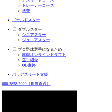
アスリートコース
トレーナーコース
学費
ゴールドスター
ダブルスター
シニアスター
ジュニアスター
プロ野球選手になるため
就職オンラインドラフト
選手紹介
OB進路
パラアスリート支援
080-3858-5020
（担当直通）