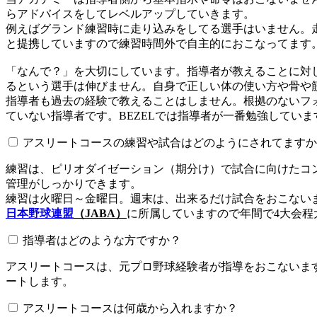
らアドバイスをしてレベルアップしていきます。
例えばグランド練習時に走り込みをしてる選手はいません。
と提携していますので練習時間外で自主的におこなってます
「なんで？」を大切にしています。指導者が教えることに対
るという選手は伸びません。自身で正しい体の使い方や骨や
指導者も過去の経験で教えることはしません。根拠のないフォ
ていない指導者です。BEZELでは指導者が一番勉強していま
アスリートコースの練習や試合はどのようにされてますか
練習は、ピリオダイゼーション（期分け）で試合に向けたコ
管理がしっかりできます。
練習は火曜日～金曜日。週末は、出来るだけ試合をおこない
日本野球連盟
（JABA）
に所属していますので年間で4大会程
指導者はどのような方ですか？
アスリートコースは、元プロ野球経験者が指導をおこないます
ートします。
アスリートコースは何歳から入れますか？