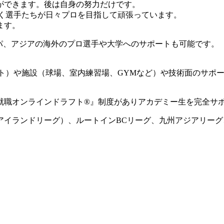
ができます。後は自身の努力だけです。
動く選手たちが日々プロを目指して頑張っています。
ます。
ロッパ、アジアの海外のプロ選手や大学へのサポートも可能です。
ート）や施設（球場、室内練習場、GYMなど）や技術面のサポ
就職オンラインドラフト®』制度がありアカデミー生を完全サ
国アイランドリーグ）、ルートインBCリーグ、九州アジアリー