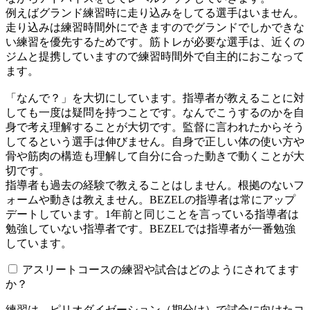
例えばグランド練習時に走り込みをしてる選手はいません。
走り込みは練習時間外にできますのでグランドでしかできな
い練習を優先するためです。筋トレが必要な選手は、近くの
ジムと提携していますので練習時間外で自主的におこなって
ます。
「なんで？」を大切にしています。指導者が教えることに対
しても一度は疑問を持つことです。なんでこうするのかを自
身で考え理解することが大切です。監督に言われたからそう
してるという選手は伸びません。自身で正しい体の使い方や
骨や筋肉の構造も理解して自分に合った動きで動くことが大
切です。
指導者も過去の経験で教えることはしません。根拠のないフ
ォームや動きは教えません。BEZELの指導者は常にアップ
デートしています。1年前と同じことを言っている指導者は
勉強していない指導者です。BEZELでは指導者が一番勉強
しています。
アスリートコースの練習や試合はどのようにされてます
か？
練習は、ピリオダイゼーション（期分け）で試合に向けたコ