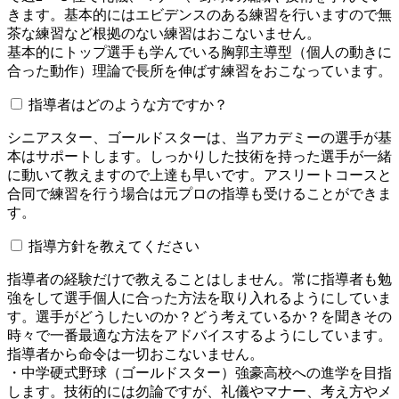
きます。基本的にはエビデンスのある練習を行いますので無
茶な練習など根拠のない練習はおこないません。
基本的にトップ選手も学んでいる胸郭主導型（個人の動きに
合った動作）理論で長所を伸ばす練習をおこなっています。
指導者はどのような方ですか？
シニアスター、ゴールドスターは、当アカデミーの選手が基
本はサポートします。しっかりした技術を持った選手が一緒
に動いて教えますので上達も早いです。アスリートコースと
合同で練習を行う場合は元プロの指導も受けることができま
す。
指導方針を教えてください
指導者の経験だけで教えることはしません。常に指導者も勉
強をして選手個人に合った方法を取り入れるようにしていま
す。選手がどうしたいのか？どう考えているか？を聞きその
時々で一番最適な方法をアドバイスするようにしています。
指導者から命令は一切おこないません。
・中学硬式野球（ゴールドスター）強豪高校への進学を目指
します。技術的には勿論ですが、礼儀やマナー、考え方やメ