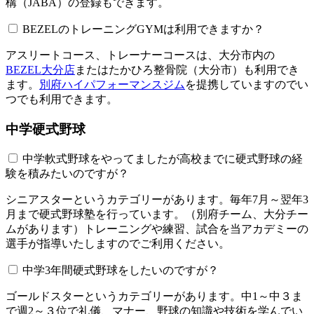
構（JABA）の登録もできます。
BEZELのトレーニングGYMは利用できますか？​​​​​
アスリートコース、トレーナーコースは、大分市内の
BEZEL大分店
またはたかひろ整骨院（大分市）も利用でき
ます。
別府ハイパフォーマンスジム
を提携していますのでい
つでも利用できます。
中学硬式野球
中学軟式野球をやってましたが高校までに硬式野球の経
験を積みたいのですが？
シニアスターというカテゴリーがあります。毎年7月～翌年3
月まで硬式野球塾を行っています。（別府チーム、大分チー
ムがあります）トレーニングや練習、試合を当アカデミーの
選手が指導いたしますのでご利用ください。
中学3年間硬式野球をしたいのですが？
ゴールドスターというカテゴリーがあります。中1～中３ま
で週2～３位で礼儀、マナー、野球の知識や技術を学んでい