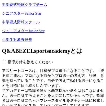
中学硬式野球クラブチーム
シニアスター
Senior Star
中学硬式野球スクール
ジュニアスター
Junior Star
小学生対象野球塾
Q&A
BEZELsportsacademyとは
指導方針を教えてください
アスリートコースは、目標がプロ選手になることです。「成
る前に成れ」プロになる前からプロ選手の考え方、行動、意
識を持っていることです。自分で考えて動ける選手になるこ
とを目標に日々取り組んでいます。
当アカデミーは指導者側から基本指示や命令はおこないませ
ん。選手自身で考えることを大切にしているからです。指導
者は選手自身に合ったプレースタイルを選手と一緒に模索し
ながらアドバイスをしてレベルアップしていきます。