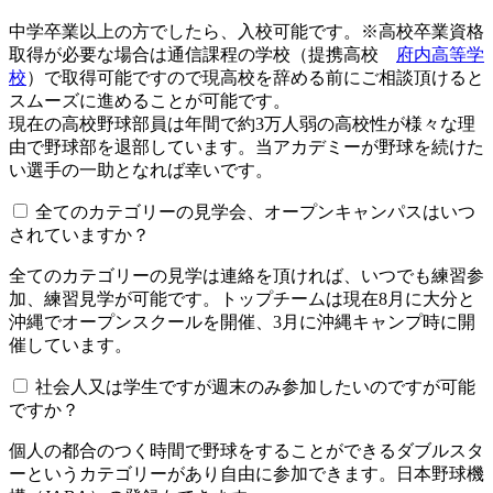
中学卒業以上の方でしたら、入校可能です。※高校卒業資格
取得が必要な場合は通信課程の学校（提携高校
府内高等学
校
）で取得可能ですので現高校を辞める前にご相談頂けると
スムーズに進めることが可能です。
現在の高校野球部員は年間で約3万人弱の高校性が様々な理
由で野球部を退部しています。当アカデミーが野球を続けた
い選手の一助となれば幸いです。
全てのカテゴリーの見学会、オープンキャンパスはいつ
されていますか？​​​​​
全てのカテゴリーの見学は連絡を頂ければ、いつでも練習参
加、練習見学が可能です。トップチームは現在8月に大分と
沖縄でオープンスクールを開催、3月に沖縄キャンプ時に開
催しています。
社会人又は学生ですが週末のみ参加したいのですが可能
ですか？
個人の都合のつく時間で野球をすることができるダブルスタ
ーというカテゴリーがあり自由に参加できます。日本野球機