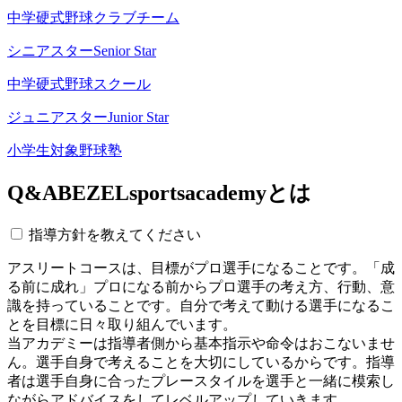
中学硬式野球クラブチーム
シニアスター
Senior Star
中学硬式野球スクール
ジュニアスター
Junior Star
小学生対象野球塾
Q&A
BEZELsportsacademyとは
指導方針を教えてください
アスリートコースは、目標がプロ選手になることです。「成
る前に成れ」プロになる前からプロ選手の考え方、行動、意
識を持っていることです。自分で考えて動ける選手になるこ
とを目標に日々取り組んでいます。
当アカデミーは指導者側から基本指示や命令はおこないませ
ん。選手自身で考えることを大切にしているからです。指導
者は選手自身に合ったプレースタイルを選手と一緒に模索し
ながらアドバイスをしてレベルアップしていきます。