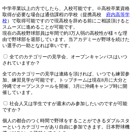
中学卒業以上の方でしたら、入校可能です。※高校卒業資格
取得が必要な場合は通信課程の学校（提携高校
府内高等学
校
）で取得可能ですので現高校を辞める前にご相談頂けると
スムーズに進めることが可能です。
現在の高校野球部員は年間で約3万人弱の高校性が様々な理
由で野球部を退部しています。当アカデミーが野球を続けた
い選手の一助となれば幸いです。
全てのカテゴリーの見学会、オープンキャンパスはいつ
されていますか？​​​​​
全てのカテゴリーの見学は連絡を頂ければ、いつでも練習参
加、練習見学が可能です。トップチームは現在8月に大分と
沖縄でオープンスクールを開催、3月に沖縄キャンプ時に開
催しています。
社会人又は学生ですが週末のみ参加したいのですが可能
ですか？
個人の都合のつく時間で野球をすることができるダブルスタ
ーというカテゴリーがあり自由に参加できます。日本野球機