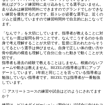
例えばグランド練習時に走り込みをしてる選手はいません。
走り込みは練習時間外にできますのでグランドでしかできな
い練習を優先するためです。筋トレが必要な選手は、近くの
ジムと提携していますので練習時間外で自主的におこなって
ます。
「なんで？」を大切にしています。指導者が教えることに対
しても一度は疑問を持つことです。なんでこうするのかを自
身で考え理解することが大切です。監督に言われたからそう
してるという選手は伸びません。自身で正しい体の使い方や
骨や筋肉の構造も理解して自分に合った動きで動くことが大
切です。
指導者も過去の経験で教えることはしません。根拠のないフ
ォームや動きは教えません。BEZELの指導者は常にアップ
デートしています。1年前と同じことを言っている指導者は
勉強していない指導者です。BEZELでは指導者が一番勉強
しています。
アスリートコースの練習や試合はどのようにされてます
か？
練習は、ピリオダイゼーション（期分け）で試合に向けたコ