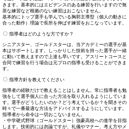
きます。基本的にはエビデンスのある練習を行いますので無
茶な練習など根拠のない練習はおこないません。
基本的にトップ選手も学んでいる胸郭主導型（個人の動きに
合った動作）理論で長所を伸ばす練習をおこなっています。
指導者はどのような方ですか？
シニアスター、ゴールドスターは、当アカデミーの選手が基
本はサポートします。しっかりした技術を持った選手が一緒
に動いて教えますので上達も早いです。アスリートコースと
合同で練習を行う場合は元プロの指導も受けることができま
す。
指導方針を教えてください
指導者の経験だけで教えることはしません。常に指導者も勉
強をして選手個人に合った方法を取り入れるようにしていま
す。選手がどうしたいのか？どう考えているか？を聞きその
時々で一番最適な方法をアドバイスするようにしています。
指導者から命令は一切おこないません。
・中学硬式野球（ゴールドスター）強豪高校への進学を目指
します。技術的には勿論ですが、礼儀やマナー、考え方やメ