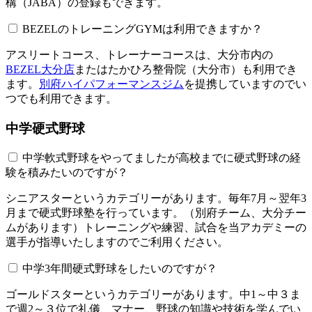
構（JABA）の登録もできます。
BEZELのトレーニングGYMは利用できますか？​​​​​
アスリートコース、トレーナーコースは、大分市内の
BEZEL大分店
またはたかひろ整骨院（大分市）も利用でき
ます。
別府ハイパフォーマンスジム
を提携していますのでい
つでも利用できます。
中学硬式野球
中学軟式野球をやってましたが高校までに硬式野球の経
験を積みたいのですが？
シニアスターというカテゴリーがあります。毎年7月～翌年3
月まで硬式野球塾を行っています。（別府チーム、大分チー
ムがあります）トレーニングや練習、試合を当アカデミーの
選手が指導いたしますのでご利用ください。
中学3年間硬式野球をしたいのですが？
ゴールドスターというカテゴリーがあります。中1～中３ま
で週2～３位で礼儀、マナー、野球の知識や技術を学んでい