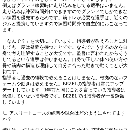
例えばグランド練習時に走り込みをしてる選手はいません。
走り込みは練習時間外にできますのでグランドでしかできな
い練習を優先するためです。筋トレが必要な選手は、近くの
ジムと提携していますので練習時間外で自主的におこなって
ます。
「なんで？」を大切にしています。指導者が教えることに対
しても一度は疑問を持つことです。なんでこうするのかを自
身で考え理解することが大切です。監督に言われたからそう
してるという選手は伸びません。自身で正しい体の使い方や
骨や筋肉の構造も理解して自分に合った動きで動くことが大
切です。
指導者も過去の経験で教えることはしません。根拠のないフ
ォームや動きは教えません。BEZELの指導者は常にアップ
デートしています。1年前と同じことを言っている指導者は
勉強していない指導者です。BEZELでは指導者が一番勉強
しています。
アスリートコースの練習や試合はどのようにされてます
か？
練習は、ピリオダイゼーション（期分け）で試合に向けたコ