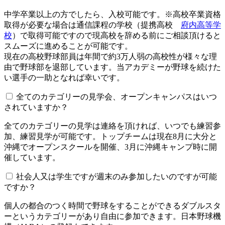
中学卒業以上の方でしたら、入校可能です。※高校卒業資格
取得が必要な場合は通信課程の学校（提携高校
府内高等学
校
）で取得可能ですので現高校を辞める前にご相談頂けると
スムーズに進めることが可能です。
現在の高校野球部員は年間で約3万人弱の高校性が様々な理
由で野球部を退部しています。当アカデミーが野球を続けた
い選手の一助となれば幸いです。
全てのカテゴリーの見学会、オープンキャンパスはいつ
されていますか？​​​​​
全てのカテゴリーの見学は連絡を頂ければ、いつでも練習参
加、練習見学が可能です。トップチームは現在8月に大分と
沖縄でオープンスクールを開催、3月に沖縄キャンプ時に開
催しています。
社会人又は学生ですが週末のみ参加したいのですが可能
ですか？
個人の都合のつく時間で野球をすることができるダブルスタ
ーというカテゴリーがあり自由に参加できます。日本野球機