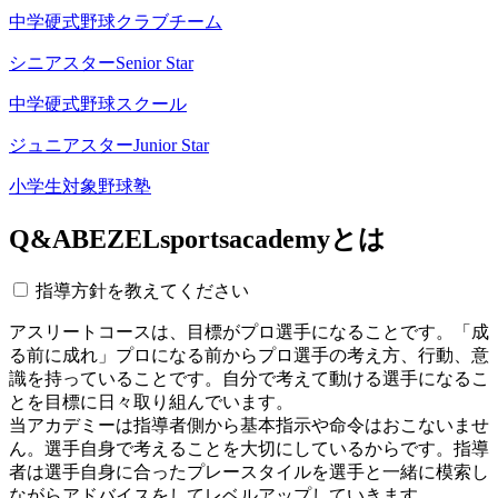
中学硬式野球クラブチーム
シニアスター
Senior Star
中学硬式野球スクール
ジュニアスター
Junior Star
小学生対象野球塾
Q&A
BEZELsportsacademyとは
指導方針を教えてください
アスリートコースは、目標がプロ選手になることです。「成
る前に成れ」プロになる前からプロ選手の考え方、行動、意
識を持っていることです。自分で考えて動ける選手になるこ
とを目標に日々取り組んでいます。
当アカデミーは指導者側から基本指示や命令はおこないませ
ん。選手自身で考えることを大切にしているからです。指導
者は選手自身に合ったプレースタイルを選手と一緒に模索し
ながらアドバイスをしてレベルアップしていきます。