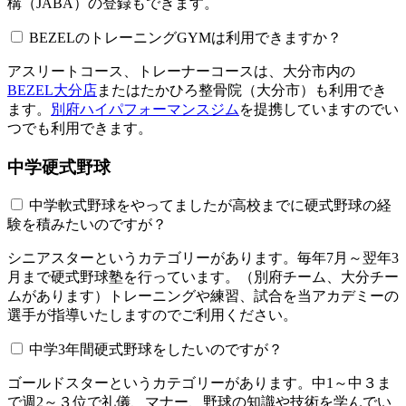
構（JABA）の登録もできます。
BEZELのトレーニングGYMは利用できますか？​​​​​
アスリートコース、トレーナーコースは、大分市内の
BEZEL大分店
またはたかひろ整骨院（大分市）も利用でき
ます。
別府ハイパフォーマンスジム
を提携していますのでい
つでも利用できます。
中学硬式野球
中学軟式野球をやってましたが高校までに硬式野球の経
験を積みたいのですが？
シニアスターというカテゴリーがあります。毎年7月～翌年3
月まで硬式野球塾を行っています。（別府チーム、大分チー
ムがあります）トレーニングや練習、試合を当アカデミーの
選手が指導いたしますのでご利用ください。
中学3年間硬式野球をしたいのですが？
ゴールドスターというカテゴリーがあります。中1～中３ま
で週2～３位で礼儀、マナー、野球の知識や技術を学んでい