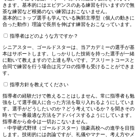
きます。基本的にはエビデンスのある練習を行いますので無
茶な練習など根拠のない練習はおこないません。
基本的にトップ選手も学んでいる胸郭主導型（個人の動きに
合った動作）理論で長所を伸ばす練習をおこなっています。
指導者はどのような方ですか？
シニアスター、ゴールドスターは、当アカデミーの選手が基
本はサポートします。しっかりした技術を持った選手が一緒
に動いて教えますので上達も早いです。アスリートコースと
合同で練習を行う場合は元プロの指導も受けることができま
す。
指導方針を教えてください
指導者の経験だけで教えることはしません。常に指導者も勉
強をして選手個人に合った方法を取り入れるようにしていま
す。選手がどうしたいのか？どう考えているか？を聞きその
時々で一番最適な方法をアドバイスするようにしています。
指導者から命令は一切おこないません。
・中学硬式野球（ゴールドスター）強豪高校への進学を目指
します。技術的には勿論ですが、礼儀やマナー、考え方やメ