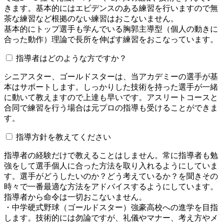
きます。基本的にはエビデンスのある練習を行いますので無
茶な練習など根拠のない練習はおこないません。
基本的にトップ選手も学んでいる胸郭主導型（個人の動きに
合った動作）理論で長所を伸ばす練習をおこなっています。
指導者はどのような方ですか？
シニアスター、ゴールドスターは、当アカデミーの選手が基
本はサポートします。しっかりした技術を持った選手が一緒
に動いて教えますので上達も早いです。アスリートコースと
合同で練習を行う場合は元プロの指導も受けることができま
す。
指導方針を教えてください
指導者の経験だけで教えることはしません。常に指導者も勉
強をして選手個人に合った方法を取り入れるようにしていま
す。選手がどうしたいのか？どう考えているか？を聞きその
時々で一番最適な方法をアドバイスするようにしています。
指導者から命令は一切おこないません。
・中学硬式野球（ゴールドスター）強豪高校への進学を目指
します。技術的には勿論ですが、礼儀やマナー、考え方やメ