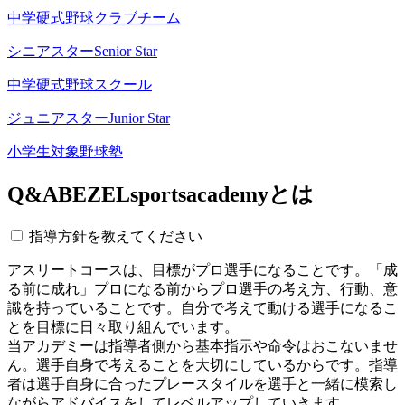
中学硬式野球クラブチーム
シニアスター
Senior Star
中学硬式野球スクール
ジュニアスター
Junior Star
小学生対象野球塾
Q&A
BEZELsportsacademyとは
指導方針を教えてください
アスリートコースは、目標がプロ選手になることです。「成
る前に成れ」プロになる前からプロ選手の考え方、行動、意
識を持っていることです。自分で考えて動ける選手になるこ
とを目標に日々取り組んでいます。
当アカデミーは指導者側から基本指示や命令はおこないませ
ん。選手自身で考えることを大切にしているからです。指導
者は選手自身に合ったプレースタイルを選手と一緒に模索し
ながらアドバイスをしてレベルアップしていきます。