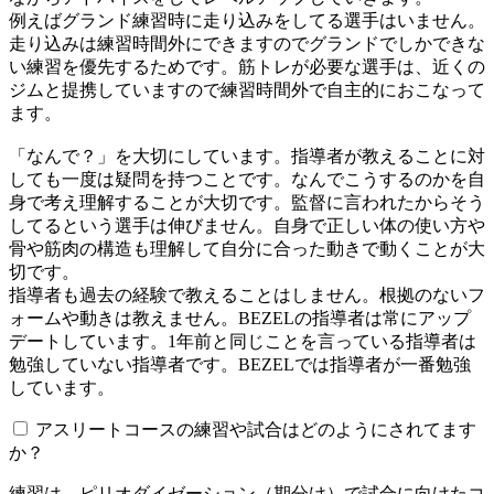
例えばグランド練習時に走り込みをしてる選手はいません。
走り込みは練習時間外にできますのでグランドでしかできな
い練習を優先するためです。筋トレが必要な選手は、近くの
ジムと提携していますので練習時間外で自主的におこなって
ます。
「なんで？」を大切にしています。指導者が教えることに対
しても一度は疑問を持つことです。なんでこうするのかを自
身で考え理解することが大切です。監督に言われたからそう
してるという選手は伸びません。自身で正しい体の使い方や
骨や筋肉の構造も理解して自分に合った動きで動くことが大
切です。
指導者も過去の経験で教えることはしません。根拠のないフ
ォームや動きは教えません。BEZELの指導者は常にアップ
デートしています。1年前と同じことを言っている指導者は
勉強していない指導者です。BEZELでは指導者が一番勉強
しています。
アスリートコースの練習や試合はどのようにされてます
か？
練習は、ピリオダイゼーション（期分け）で試合に向けたコ