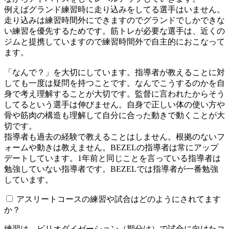
例えばグランド練習時に走り込みをしてる選手はいません。
走り込みは練習時間外にできますのでグランドでしかできな
い練習を優先するためです。筋トレが必要な選手は、近くの
ジムと提携していますので練習時間外で自主的におこなって
ます。
「なんで？」を大切にしています。指導者が教えることに対
しても一度は疑問を持つことです。なんでこうするのかを自
身で考え理解することが大切です。監督に言われたからそう
してるという選手は伸びません。自身で正しい体の使い方や
骨や筋肉の構造も理解して自分に合った動きで動くことが大
切です。
指導者も過去の経験で教えることはしません。根拠のないフ
ォームや動きは教えません。BEZELの指導者は常にアップ
デートしています。1年前と同じことを言っている指導者は
勉強していない指導者です。BEZELでは指導者が一番勉強
しています。
アスリートコースの練習や試合はどのようにされてます
か？
練習は、ピリオダイゼーション（期分け）で試合に向けたコ