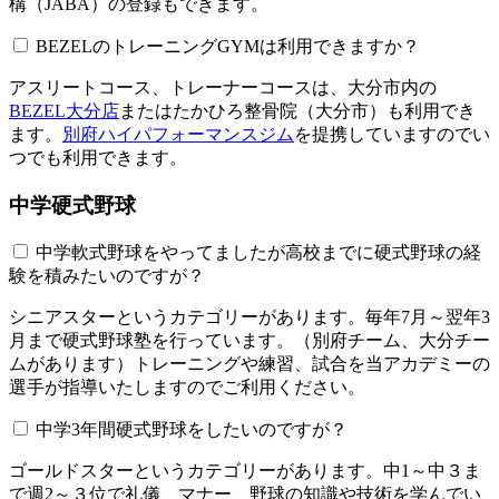
構（JABA）の登録もできます。
BEZELのトレーニングGYMは利用できますか？​​​​​
アスリートコース、トレーナーコースは、大分市内の
BEZEL大分店
またはたかひろ整骨院（大分市）も利用でき
ます。
別府ハイパフォーマンスジム
を提携していますのでい
つでも利用できます。
中学硬式野球
中学軟式野球をやってましたが高校までに硬式野球の経
験を積みたいのですが？
シニアスターというカテゴリーがあります。毎年7月～翌年3
月まで硬式野球塾を行っています。（別府チーム、大分チー
ムがあります）トレーニングや練習、試合を当アカデミーの
選手が指導いたしますのでご利用ください。
中学3年間硬式野球をしたいのですが？
ゴールドスターというカテゴリーがあります。中1～中３ま
で週2～３位で礼儀、マナー、野球の知識や技術を学んでい