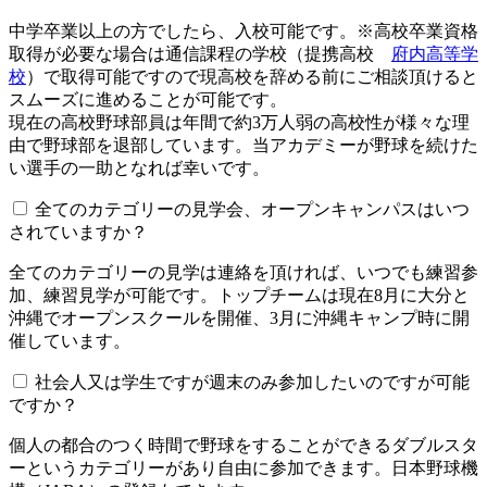
中学卒業以上の方でしたら、入校可能です。※高校卒業資格
取得が必要な場合は通信課程の学校（提携高校
府内高等学
校
）で取得可能ですので現高校を辞める前にご相談頂けると
スムーズに進めることが可能です。
現在の高校野球部員は年間で約3万人弱の高校性が様々な理
由で野球部を退部しています。当アカデミーが野球を続けた
い選手の一助となれば幸いです。
全てのカテゴリーの見学会、オープンキャンパスはいつ
されていますか？​​​​​
全てのカテゴリーの見学は連絡を頂ければ、いつでも練習参
加、練習見学が可能です。トップチームは現在8月に大分と
沖縄でオープンスクールを開催、3月に沖縄キャンプ時に開
催しています。
社会人又は学生ですが週末のみ参加したいのですが可能
ですか？
個人の都合のつく時間で野球をすることができるダブルスタ
ーというカテゴリーがあり自由に参加できます。日本野球機