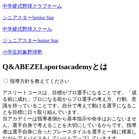
中学硬式野球クラブチーム
シニアスター
Senior Star
中学硬式野球スクール
ジュニアスター
Junior Star
小学生対象野球塾
Q&A
BEZELsportsacademyとは
指導方針を教えてください
アスリートコースは、目標がプロ選手になることです。「成
る前に成れ」プロになる前からプロ選手の考え方、行動、意
識を持っていることです。自分で考えて動ける選手になるこ
とを目標に日々取り組んでいます。
当アカデミーは指導者側から基本指示や命令はおこないませ
ん。選手自身で考えることを大切にしているからです。指導
者は選手自身に合ったプレースタイルを選手と一緒に模索し
ながらアドバイスをしてレベルアップしていきます。