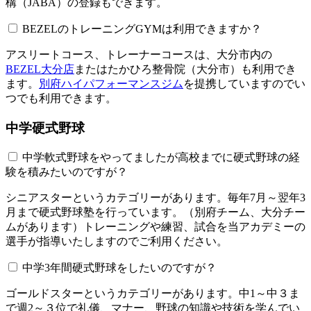
構（JABA）の登録もできます。
BEZELのトレーニングGYMは利用できますか？​​​​​
アスリートコース、トレーナーコースは、大分市内の
BEZEL大分店
またはたかひろ整骨院（大分市）も利用でき
ます。
別府ハイパフォーマンスジム
を提携していますのでい
つでも利用できます。
中学硬式野球
中学軟式野球をやってましたが高校までに硬式野球の経
験を積みたいのですが？
シニアスターというカテゴリーがあります。毎年7月～翌年3
月まで硬式野球塾を行っています。（別府チーム、大分チー
ムがあります）トレーニングや練習、試合を当アカデミーの
選手が指導いたしますのでご利用ください。
中学3年間硬式野球をしたいのですが？
ゴールドスターというカテゴリーがあります。中1～中３ま
で週2～３位で礼儀、マナー、野球の知識や技術を学んでい