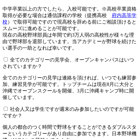
中学卒業以上の方でしたら、入校可能です。※高校卒業資格
取得が必要な場合は通信課程の学校（提携高校
府内高等学
校
）で取得可能ですので現高校を辞める前にご相談頂けると
スムーズに進めることが可能です。
現在の高校野球部員は年間で約3万人弱の高校性が様々な理
由で野球部を退部しています。当アカデミーが野球を続けた
い選手の一助となれば幸いです。
全てのカテゴリーの見学会、オープンキャンパスはいつ
されていますか？​​​​​
全てのカテゴリーの見学は連絡を頂ければ、いつでも練習参
加、練習見学が可能です。トップチームは現在8月に大分と
沖縄でオープンスクールを開催、3月に沖縄キャンプ時に開
催しています。
社会人又は学生ですが週末のみ参加したいのですが可能
ですか？
個人の都合のつく時間で野球をすることができるダブルスタ
ーというカテゴリーがあり自由に参加できます。日本野球機