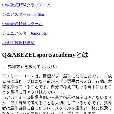
中学硬式野球クラブチーム
シニアスター
Senior Star
中学硬式野球スクール
ジュニアスター
Junior Star
小学生対象野球塾
Q&A
BEZELsportsacademyとは
指導方針を教えてください
アスリートコースは、目標がプロ選手になることです。「成
る前に成れ」プロになる前からプロ選手の考え方、行動、意
識を持っていることです。自分で考えて動ける選手になるこ
とを目標に日々取り組んでいます。
当アカデミーは指導者側から基本指示や命令はおこないませ
ん。選手自身で考えることを大切にしているからです。指導
者は選手自身に合ったプレースタイルを選手と一緒に模索し
ながらアドバイスをしてレベルアップしていきます。