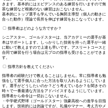
きます。基本的にはエビデンスのある練習を行いますので無
茶な練習など根拠のない練習はおこないません。
基本的にトップ選手も学んでいる胸郭主導型（個人の動きに
合った動作）理論で長所を伸ばす練習をおこなっています。
指導者はどのような方ですか？
シニアスター、ゴールドスターは、当アカデミーの選手が基
本はサポートします。しっかりした技術を持った選手が一緒
に動いて教えますので上達も早いです。アスリートコースと
合同で練習を行う場合は元プロの指導も受けることができま
す。
指導方針を教えてください
指導者の経験だけで教えることはしません。常に指導者も勉
強をして選手個人に合った方法を取り入れるようにしていま
す。選手がどうしたいのか？どう考えているか？を聞きその
時々で一番最適な方法をアドバイスするようにしています。
指導者から命令は一切おこないません。
・中学硬式野球（ゴールドスター）強豪高校への進学を目指
します。技術的には勿論ですが、礼儀やマナー、考え方やメ