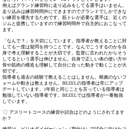
例えばグランド練習時に走り込みをしてる選手はいません。
走り込みは練習時間外にできますのでグランドでしかできな
い練習を優先するためです。筋トレが必要な選手は、近くの
ジムと提携していますので練習時間外で自主的におこなって
ます。
「なんで？」を大切にしています。指導者が教えることに対
しても一度は疑問を持つことです。なんでこうするのかを自
身で考え理解することが大切です。監督に言われたからそう
してるという選手は伸びません。自身で正しい体の使い方や
骨や筋肉の構造も理解して自分に合った動きで動くことが大
切です。
指導者も過去の経験で教えることはしません。根拠のないフ
ォームや動きは教えません。BEZELの指導者は常にアップ
デートしています。1年前と同じことを言っている指導者は
勉強していない指導者です。BEZELでは指導者が一番勉強
しています。
アスリートコースの練習や試合はどのようにされてます
か？
練習は、ピリオダイゼーション（期分け）で試合に向けたコ