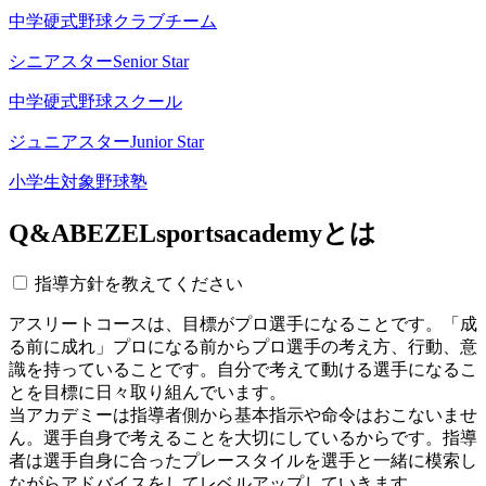
中学硬式野球クラブチーム
シニアスター
Senior Star
中学硬式野球スクール
ジュニアスター
Junior Star
小学生対象野球塾
Q&A
BEZELsportsacademyとは
指導方針を教えてください
アスリートコースは、目標がプロ選手になることです。「成
る前に成れ」プロになる前からプロ選手の考え方、行動、意
識を持っていることです。自分で考えて動ける選手になるこ
とを目標に日々取り組んでいます。
当アカデミーは指導者側から基本指示や命令はおこないませ
ん。選手自身で考えることを大切にしているからです。指導
者は選手自身に合ったプレースタイルを選手と一緒に模索し
ながらアドバイスをしてレベルアップしていきます。