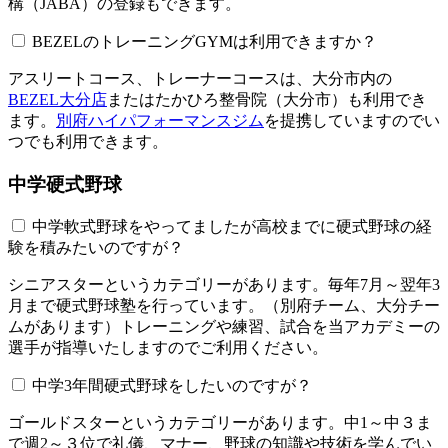
構（JABA）の登録もできます。
BEZELのトレーニングGYMは利用できますか？​​​​​
アスリートコース、トレーナーコースは、大分市内の
BEZEL大分店
またはたかひろ整骨院（大分市）も利用でき
ます。
別府ハイパフォーマンスジム
を提携していますのでい
つでも利用できます。
中学硬式野球
中学軟式野球をやってましたが高校までに硬式野球の経
験を積みたいのですが？
シニアスターというカテゴリーがあります。毎年7月～翌年3
月まで硬式野球塾を行っています。（別府チーム、大分チー
ムがあります）トレーニングや練習、試合を当アカデミーの
選手が指導いたしますのでご利用ください。
中学3年間硬式野球をしたいのですが？
ゴールドスターというカテゴリーがあります。中1～中３ま
で週2～３位で礼儀、マナー、野球の知識や技術を学んでい