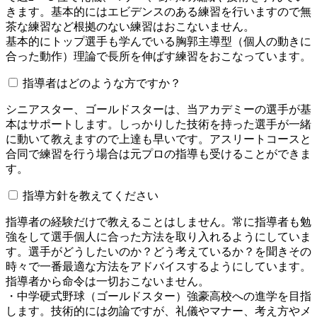
きます。基本的にはエビデンスのある練習を行いますので無
茶な練習など根拠のない練習はおこないません。
基本的にトップ選手も学んでいる胸郭主導型（個人の動きに
合った動作）理論で長所を伸ばす練習をおこなっています。
指導者はどのような方ですか？
シニアスター、ゴールドスターは、当アカデミーの選手が基
本はサポートします。しっかりした技術を持った選手が一緒
に動いて教えますので上達も早いです。アスリートコースと
合同で練習を行う場合は元プロの指導も受けることができま
す。
指導方針を教えてください
指導者の経験だけで教えることはしません。常に指導者も勉
強をして選手個人に合った方法を取り入れるようにしていま
す。選手がどうしたいのか？どう考えているか？を聞きその
時々で一番最適な方法をアドバイスするようにしています。
指導者から命令は一切おこないません。
・中学硬式野球（ゴールドスター）強豪高校への進学を目指
します。技術的には勿論ですが、礼儀やマナー、考え方やメ