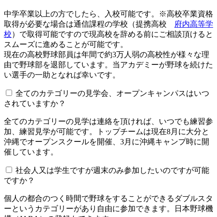
中学卒業以上の方でしたら、入校可能です。※高校卒業資格
取得が必要な場合は通信課程の学校（提携高校
府内高等学
校
）で取得可能ですので現高校を辞める前にご相談頂けると
スムーズに進めることが可能です。
現在の高校野球部員は年間で約3万人弱の高校性が様々な理
由で野球部を退部しています。当アカデミーが野球を続けた
い選手の一助となれば幸いです。
全てのカテゴリーの見学会、オープンキャンパスはいつ
されていますか？​​​​​
全てのカテゴリーの見学は連絡を頂ければ、いつでも練習参
加、練習見学が可能です。トップチームは現在8月に大分と
沖縄でオープンスクールを開催、3月に沖縄キャンプ時に開
催しています。
社会人又は学生ですが週末のみ参加したいのですが可能
ですか？
個人の都合のつく時間で野球をすることができるダブルスタ
ーというカテゴリーがあり自由に参加できます。日本野球機