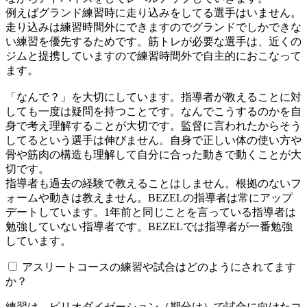
例えばグランド練習時に走り込みをしてる選手はいません。
走り込みは練習時間外にできますのでグランドでしかできな
い練習を優先するためです。筋トレが必要な選手は、近くの
ジムと提携していますので練習時間外で自主的におこなって
ます。
「なんで？」を大切にしています。指導者が教えることに対
しても一度は疑問を持つことです。なんでこうするのかを自
身で考え理解することが大切です。監督に言われたからそう
してるという選手は伸びません。自身で正しい体の使い方や
骨や筋肉の構造も理解して自分に合った動きで動くことが大
切です。
指導者も過去の経験で教えることはしません。根拠のないフ
ォームや動きは教えません。BEZELの指導者は常にアップ
デートしています。1年前と同じことを言っている指導者は
勉強していない指導者です。BEZELでは指導者が一番勉強
しています。
アスリートコースの練習や試合はどのようにされてます
か？
練習は、ピリオダイゼーション（期分け）で試合に向けたコ