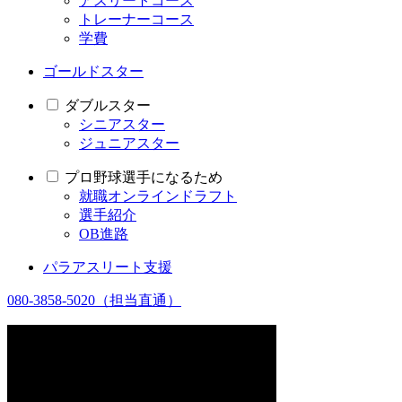
アスリートコース
トレーナーコース
学費
ゴールドスター
ダブルスター
シニアスター
ジュニアスター
プロ野球選手になるため
就職オンラインドラフト
選手紹介
OB進路
パラアスリート支援
080-3858-5020
（担当直通）