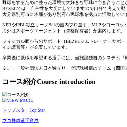
野球をするために整った環境で大好きな野球に向き合うこと
BEZELでは、自主性を大切にしていますので自分で考えて
大分県別府市に本部があり別府市民球場を拠点に活動してい
NPBやIPBL独立リーグ※1の国内プロ選手、MLBやヨー
海外はスポーツエージェント（資格保有者）が案内します。
フィジカル面からのサポート（BEZELジムトレーナーサポ
イン講習等）が充実しています。
卒業後に就職を希望する選手には、当施設独自のシステム『
※1･･･一般社団法人日本独立リーグ野球機構のチーム（四
コース紹介
Course introduction
トップスター
Top Star
プロ野球選手育成