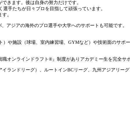
ができます。後は自身の努力だけです。
動く選手たちが日々プロを目指して頑張っています。
ます。
ロッパ、アジアの海外のプロ選手や大学へのサポートも可能です。
ート）や施設（球場、室内練習場、GYMなど）や技術面のサポ
就職オンラインドラフト®』制度がありアカデミー生を完全サ
国アイランドリーグ）、ルートインBCリーグ、九州アジアリー