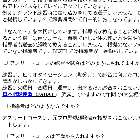
らアドバイスをしてレベルアップしていきます。
例えばグランド練習時に走り込みをしてる選手はいません。
と提携していますので練習時間外で自主的におこなってます
「なんで？」を大切にしています。指導者が教えることに対
るという選手は伸びません。自身で正しい体の使い方や骨や
指導者も過去の経験で教えることはしません。根拠のないフォ
ていない指導者です。BEZELでは指導者が一番勉強していま
アスリートコースの練習や試合はどのようにされてますか
練習は、ピリオダイゼーション（期分け）で試合に向けたコ
管理がしっかりできます。
練習は火曜日～金曜日。週末は、出来るだけ試合をおこない
日本野球連盟
（JABA）
に所属していますので年間で4大会程
指導者はどのような方ですか？
アスリートコースは、元プロ野球経験者が指導をおこないます
ートします。
アスリートコースは何歳から入れますか？