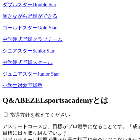
ダブルスター
Double Star
働きながら野球ができる
ゴールドスター
Gold Star
中学硬式野球クラブチーム
シニアスター
Senior Star
中学硬式野球スクール
ジュニアスター
Junior Star
小学生対象野球塾
Q&A
BEZELsportsacademyとは
指導方針を教えてください
アスリートコースは、目標がプロ選手になることです。「成
目標に日々取り組んでいます。
当アカデミーは指導者側から基本指示や命令はおこないませ