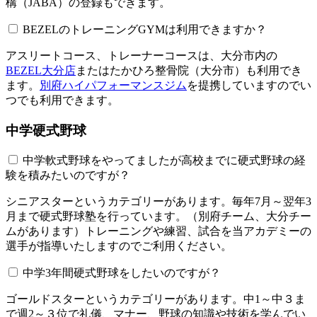
構（JABA）の登録もできます。
BEZELのトレーニングGYMは利用できますか？​​​​​
アスリートコース、トレーナーコースは、大分市内の
BEZEL大分店
またはたかひろ整骨院（大分市）も利用でき
ます。
別府ハイパフォーマンスジム
を提携していますのでい
つでも利用できます。
中学硬式野球
中学軟式野球をやってましたが高校までに硬式野球の経
験を積みたいのですが？
シニアスターというカテゴリーがあります。毎年7月～翌年3
月まで硬式野球塾を行っています。（別府チーム、大分チー
ムがあります）トレーニングや練習、試合を当アカデミーの
選手が指導いたしますのでご利用ください。
中学3年間硬式野球をしたいのですが？
ゴールドスターというカテゴリーがあります。中1～中３ま
で週2～３位で礼儀、マナー、野球の知識や技術を学んでい