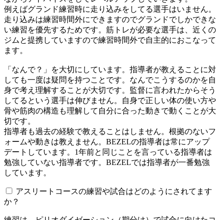
例えばグランド練習時に走り込みをしてる選手はいません。
走り込みは練習時間外にできますのでグランドでしかできな
い練習を優先するためです。筋トレが必要な選手は、近くの
ジムと提携していますので練習時間外で自主的におこなって
ます。
「なんで？」を大切にしています。指導者が教えることに対
しても一度は疑問を持つことです。なんでこうするのかを自
身で考え理解することが大切です。監督に言われたからそう
してるという選手は伸びません。自身で正しい体の使い方や
骨や筋肉の構造も理解して自分に合った動きで動くことが大
切です。
指導者も過去の経験で教えることはしません。根拠のないフ
ォームや動きは教えません。BEZELの指導者は常にアップ
デートしています。1年前と同じことを言っている指導者は
勉強していない指導者です。BEZELでは指導者が一番勉強
しています。
アスリートコースの練習や試合はどのようにされてます
か？
練習は、ピリオダイゼーション（期分け）で試合に向けたコ