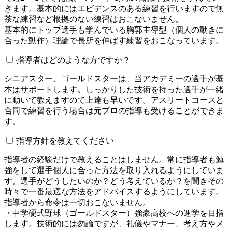
きます。基本的にはエビデンスのある練習を行いますので無
茶な練習など根拠のない練習はおこないません。
基本的にトップ選手も学んでいる胸郭主導型（個人の動きに
合った動作）理論で長所を伸ばす練習をおこなっています。
指導者はどのような方ですか？
シニアスター、ゴールドスターは、当アカデミーの選手が基
本はサポートします。しっかりした技術を持った選手が一緒
に動いて教えますので上達も早いです。アスリートコースと
合同で練習を行う場合は元プロの指導も受けることができま
す。
指導方針を教えてください
指導者の経験だけで教えることはしません。常に指導者も勉
強をして選手個人に合った方法を取り入れるようにしていま
す。選手がどうしたいのか？どう考えているか？を聞きその
時々で一番最適な方法をアドバイスするようにしています。
指導者から命令は一切おこないません。
・中学硬式野球（ゴールドスター）強豪高校への進学を目指
します。技術的には勿論ですが、礼儀やマナー、考え方やメ