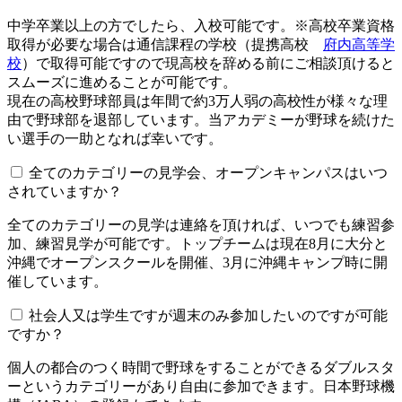
中学卒業以上の方でしたら、入校可能です。※高校卒業資格
取得が必要な場合は通信課程の学校（提携高校
府内高等学
校
）で取得可能ですので現高校を辞める前にご相談頂けると
スムーズに進めることが可能です。
現在の高校野球部員は年間で約3万人弱の高校性が様々な理
由で野球部を退部しています。当アカデミーが野球を続けた
い選手の一助となれば幸いです。
全てのカテゴリーの見学会、オープンキャンパスはいつ
されていますか？​​​​​
全てのカテゴリーの見学は連絡を頂ければ、いつでも練習参
加、練習見学が可能です。トップチームは現在8月に大分と
沖縄でオープンスクールを開催、3月に沖縄キャンプ時に開
催しています。
社会人又は学生ですが週末のみ参加したいのですが可能
ですか？
個人の都合のつく時間で野球をすることができるダブルスタ
ーというカテゴリーがあり自由に参加できます。日本野球機