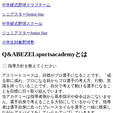
中学硬式野球クラブチーム
シニアスター
Senior Star
中学硬式野球スクール
ジュニアスター
Junior Star
小学生対象野球塾
Q&A
BEZELsportsacademyとは
指導方針を教えてください
アスリートコースは、目標がプロ選手になることです。「成
る前に成れ」プロになる前からプロ選手の考え方、行動、意
識を持っていることです。自分で考えて動ける選手になるこ
とを目標に日々取り組んでいます。
当アカデミーは指導者側から基本指示や命令はおこないませ
ん。選手自身で考えることを大切にしているからです。指導
者は選手自身に合ったプレースタイルを選手と一緒に模索し
ながらアドバイスをしてレベルアップしていきます。