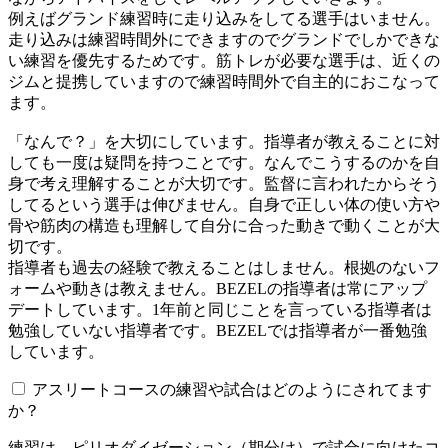
例えばグランド練習時に走り込みをしてる選手はいません。
走り込みは練習時間外にできますのでグランドでしかできな
い練習を優先するためです。筋トレが必要な選手は、近くの
ジムと提携していますので練習時間外で自主的におこなって
ます。
「なんで？」を大切にしています。指導者が教えることに対
しても一度は疑問を持つことです。なんでこうするのかを自
身で考え理解することが大切です。監督に言われたからそう
してるという選手は伸びません。自身で正しい体の使い方や
骨や筋肉の構造も理解して自分に合った動きで動くことが大
切です。
指導者も過去の経験で教えることはしません。根拠のないフ
ォームや動きは教えません。BEZELの指導者は常にアップ
デートしています。1年前と同じことを言っている指導者は
勉強していない指導者です。BEZELでは指導者が一番勉強
しています。
アスリートコースの練習や試合はどのようにされてます
か？
練習は、ピリオダイゼーション（期分け）で試合に向けたコ