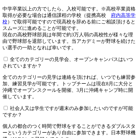
中学卒業以上の方でしたら、入校可能です。※高校卒業資格
取得が必要な場合は通信課程の学校（提携高校
府内高等学
校
）で取得可能ですので現高校を辞める前にご相談頂けると
スムーズに進めることが可能です。
現在の高校野球部員は年間で約3万人弱の高校性が様々な理
由で野球部を退部しています。当アカデミーが野球を続けた
い選手の一助となれば幸いです。
全てのカテゴリーの見学会、オープンキャンパスはいつ
されていますか？​​​​​
全てのカテゴリーの見学は連絡を頂ければ、いつでも練習参
加、練習見学が可能です。トップチームは現在8月に大分と
沖縄でオープンスクールを開催、3月に沖縄キャンプ時に開
催しています。
社会人又は学生ですが週末のみ参加したいのですが可能
ですか？
個人の都合のつく時間で野球をすることができるダブルスタ
ーというカテゴリーがあり自由に参加できます。日本野球機