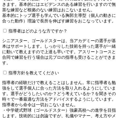
きます。基本的にはエビデンスのある練習を行いますので無
茶な練習など根拠のない練習はおこないません。
基本的にトップ選手も学んでいる胸郭主導型（個人の動きに
合った動作）理論で長所を伸ばす練習をおこなっています。
指導者はどのような方ですか？
シニアスター、ゴールドスターは、当アカデミーの選手が基
本はサポートします。しっかりした技術を持った選手が一緒
に動いて教えますので上達も早いです。アスリートコースと
合同で練習を行う場合は元プロの指導も受けることができま
す。
指導方針を教えてください
指導者の経験だけで教えることはしません。常に指導者も勉
強をして選手個人に合った方法を取り入れるようにしていま
す。選手がどうしたいのか？どう考えているか？を聞きその
時々で一番最適な方法をアドバイスするようにしています。
指導者から命令は一切おこないません。
・中学硬式野球（ゴールドスター）強豪高校への進学を目指
します。技術的には勿論ですが、礼儀やマナー、考え方やメ