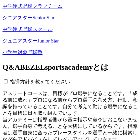
中学硬式野球クラブチーム
シニアスター
Senior Star
中学硬式野球スクール
ジュニアスター
Junior Star
小学生対象野球塾
Q&A
BEZELsportsacademyとは
指導方針を教えてください
アスリートコースは、目標がプロ選手になることです。「成
る前に成れ」プロになる前からプロ選手の考え方、行動、意
識を持っていることです。自分で考えて動ける選手になるこ
とを目標に日々取り組んでいます。
当アカデミーは指導者側から基本指示や命令はおこないませ
ん。選手自身で考えることを大切にしているからです。指導
者は選手自身に合ったプレースタイルを選手と一緒に模索し
ながらアドバイスをしてレベルアップしていきます。