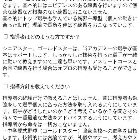
きます。基本的にはエビデンスのある練習を行いますので無
茶な練習など根拠のない練習はおこないません。
基本的にトップ選手も学んでいる胸郭主導型（個人の動きに
合った動作）理論で長所を伸ばす練習をおこなっています。
指導者はどのような方ですか？
シニアスター、ゴールドスターは、当アカデミーの選手が基
本はサポートします。しっかりした技術を持った選手が一緒
に動いて教えますので上達も早いです。アスリートコースと
合同で練習を行う場合は元プロの指導も受けることができま
す。
指導方針を教えてください
指導者の経験だけで教えることはしません。常に指導者も勉
強をして選手個人に合った方法を取り入れるようにしていま
す。選手がどうしたいのか？どう考えているか？を聞きその
時々で一番最適な方法をアドバイスするようにしています。
指導者から命令は一切おこないません。
・中学硬式野球（ゴールドスター）強豪高校への進学を目指
します。技術的には勿論ですが、礼儀やマナー、考え方やメ