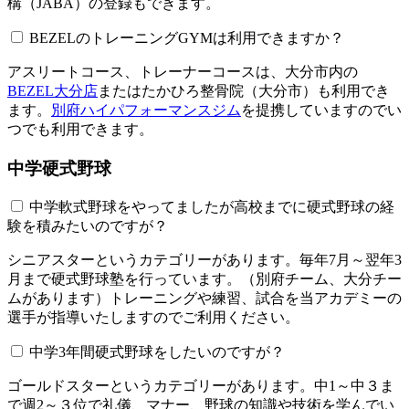
構（JABA）の登録もできます。
BEZELのトレーニングGYMは利用できますか？​​​​​
アスリートコース、トレーナーコースは、大分市内の
BEZEL大分店
またはたかひろ整骨院（大分市）も利用でき
ます。
別府ハイパフォーマンスジム
を提携していますのでい
つでも利用できます。
中学硬式野球
中学軟式野球をやってましたが高校までに硬式野球の経
験を積みたいのですが？
シニアスターというカテゴリーがあります。毎年7月～翌年3
月まで硬式野球塾を行っています。（別府チーム、大分チー
ムがあります）トレーニングや練習、試合を当アカデミーの
選手が指導いたしますのでご利用ください。
中学3年間硬式野球をしたいのですが？
ゴールドスターというカテゴリーがあります。中1～中３ま
で週2～３位で礼儀、マナー、野球の知識や技術を学んでい