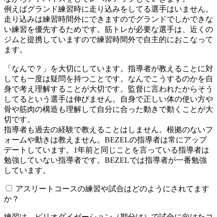
例えばグランド練習時に走り込みをしてる選手はいません。
走り込みは練習時間外にできますのでグランドでしかできな
い練習を優先するためです。筋トレが必要な選手は、近くの
ジムと提携していますので練習時間外で自主的におこなって
ます。
「なんで？」を大切にしています。指導者が教えることに対
しても一度は疑問を持つことです。なんでこうするのかを自
身で考え理解することが大切です。監督に言われたからそう
してるという選手は伸びません。自身で正しい体の使い方や
骨や筋肉の構造も理解して自分に合った動きで動くことが大
切です。
指導者も過去の経験で教えることはしません。根拠のないフ
ォームや動きは教えません。BEZELの指導者は常にアップ
デートしています。1年前と同じことを言っている指導者は
勉強していない指導者です。BEZELでは指導者が一番勉強
しています。
アスリートコースの練習や試合はどのようにされてます
か？
練習は、ピリオダイゼーション（期分け）で試合に向けたコ