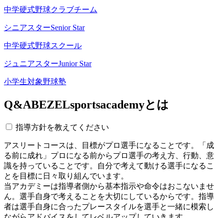
中学硬式野球クラブチーム
シニアスター
Senior Star
中学硬式野球スクール
ジュニアスター
Junior Star
小学生対象野球塾
Q&A
BEZELsportsacademyとは
指導方針を教えてください
アスリートコースは、目標がプロ選手になることです。「成
る前に成れ」プロになる前からプロ選手の考え方、行動、意
識を持っていることです。自分で考えて動ける選手になるこ
とを目標に日々取り組んでいます。
当アカデミーは指導者側から基本指示や命令はおこないませ
ん。選手自身で考えることを大切にしているからです。指導
者は選手自身に合ったプレースタイルを選手と一緒に模索し
ながらアドバイスをしてレベルアップしていきます。