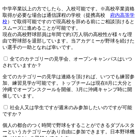
中学卒業以上の方でしたら、入校可能です。※高校卒業資格
取得が必要な場合は通信課程の学校（提携高校
府内高等学
校
）で取得可能ですので現高校を辞める前にご相談頂けると
スムーズに進めることが可能です。
現在の高校野球部員は年間で約3万人弱の高校性が様々な理
由で野球部を退部しています。当アカデミーが野球を続けた
い選手の一助となれば幸いです。
全てのカテゴリーの見学会、オープンキャンパスはいつ
されていますか？​​​​​
全てのカテゴリーの見学は連絡を頂ければ、いつでも練習参
加、練習見学が可能です。トップチームは現在8月に大分と
沖縄でオープンスクールを開催、3月に沖縄キャンプ時に開
催しています。
社会人又は学生ですが週末のみ参加したいのですが可能
ですか？
個人の都合のつく時間で野球をすることができるダブルスタ
ーというカテゴリーがあり自由に参加できます。日本野球機