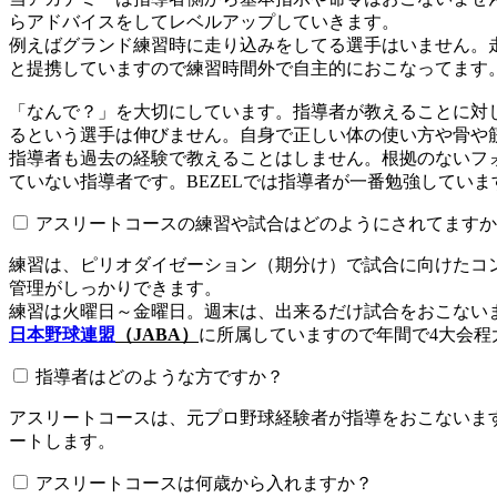
らアドバイスをしてレベルアップしていきます。
例えばグランド練習時に走り込みをしてる選手はいません。
と提携していますので練習時間外で自主的におこなってます
「なんで？」を大切にしています。指導者が教えることに対
るという選手は伸びません。自身で正しい体の使い方や骨や
指導者も過去の経験で教えることはしません。根拠のないフォ
ていない指導者です。BEZELでは指導者が一番勉強していま
アスリートコースの練習や試合はどのようにされてますか
練習は、ピリオダイゼーション（期分け）で試合に向けたコ
管理がしっかりできます。
練習は火曜日～金曜日。週末は、出来るだけ試合をおこない
日本野球連盟
（JABA）
に所属していますので年間で4大会程
指導者はどのような方ですか？
アスリートコースは、元プロ野球経験者が指導をおこないます
ートします。
アスリートコースは何歳から入れますか？