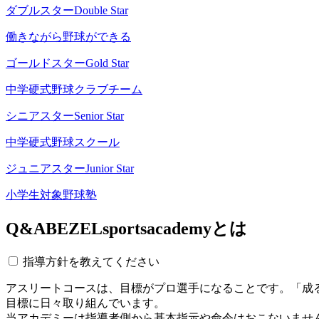
ダブルスター
Double Star
働きながら野球ができる
ゴールドスター
Gold Star
中学硬式野球クラブチーム
シニアスター
Senior Star
中学硬式野球スクール
ジュニアスター
Junior Star
小学生対象野球塾
Q&A
BEZELsportsacademyとは
指導方針を教えてください
アスリートコースは、目標がプロ選手になることです。「成
目標に日々取り組んでいます。
当アカデミーは指導者側から基本指示や命令はおこないませ