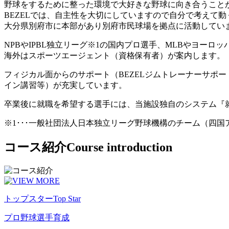
野球をするために整った環境で大好きな野球に向き合うこと
BEZELでは、自主性を大切にしていますので自分で考えて
大分県別府市に本部があり別府市民球場を拠点に活動してい
NPBやIPBL独立リーグ※1の国内プロ選手、MLBやヨー
海外はスポーツエージェント（資格保有者）が案内します。
フィジカル面からのサポート（BEZELジムトレーナーサポ
イン講習等）が充実しています。
卒業後に就職を希望する選手には、当施設独自のシステム『
※1･･･一般社団法人日本独立リーグ野球機構のチーム（四
コース紹介
Course introduction
トップスター
Top Star
プロ野球選手育成