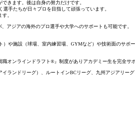
ができます。後は自身の努力だけです。
動く選手たちが日々プロを目指して頑張っています。
ます。
ロッパ、アジアの海外のプロ選手や大学へのサポートも可能です。
ート）や施設（球場、室内練習場、GYMなど）や技術面のサポ
就職オンラインドラフト®』制度がありアカデミー生を完全サ
国アイランドリーグ）、ルートインBCリーグ、九州アジアリー