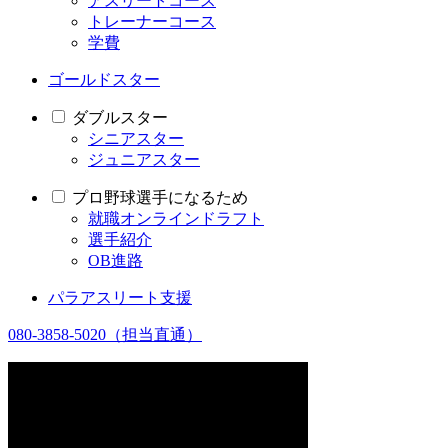
アスリートコース
トレーナーコース
学費
ゴールドスター
ダブルスター
シニアスター
ジュニアスター
プロ野球選手になるため
就職オンラインドラフト
選手紹介
OB進路
パラアスリート支援
080-3858-5020
（担当直通）