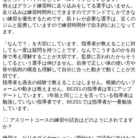
例えばグランド練習時に走り込みをしてる選手はいません。
走り込みは練習時間外にできますのでグランドでしかできな
い練習を優先するためです。筋トレが必要な選手は、近くの
ジムと提携していますので練習時間外で自主的におこなって
ます。
「なんで？」を大切にしています。指導者が教えることに対
しても一度は疑問を持つことです。なんでこうするのかを自
身で考え理解することが大切です。監督に言われたからそう
してるという選手は伸びません。自身で正しい体の使い方や
骨や筋肉の構造も理解して自分に合った動きで動くことが大
切です。
指導者も過去の経験で教えることはしません。根拠のないフ
ォームや動きは教えません。BEZELの指導者は常にアップ
デートしています。1年前と同じことを言っている指導者は
勉強していない指導者です。BEZELでは指導者が一番勉強
しています。
アスリートコースの練習や試合はどのようにされてます
か？
練習は、ピリオダイゼーション（期分け）で試合に向けたコ