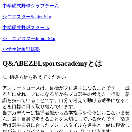
中学硬式野球クラブチーム
シニアスター
Senior Star
中学硬式野球スクール
ジュニアスター
Junior Star
小学生対象野球塾
Q&A
BEZELsportsacademyとは
指導方針を教えてください
アスリートコースは、目標がプロ選手になることです。「成
る前に成れ」プロになる前からプロ選手の考え方、行動、意
識を持っていることです。自分で考えて動ける選手になるこ
とを目標に日々取り組んでいます。
当アカデミーは指導者側から基本指示や命令はおこないませ
ん。選手自身で考えることを大切にしているからです。指導
者は選手自身に合ったプレースタイルを選手と一緒に模索し
ながらアドバイスをしてレベルアップしていきます。