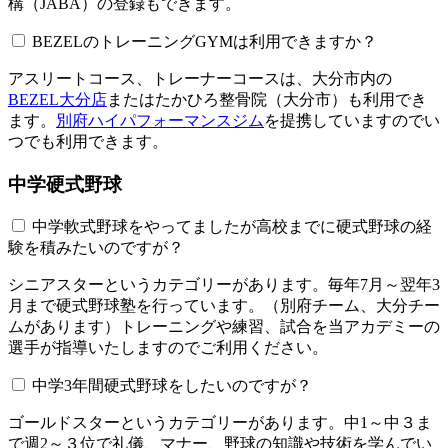
構（JABA）の登録もできます。
BEZELのトレーニングGYMは利用できますか？​​​​​
アスリートコース、トレーナーコースは、大分市内の
BEZEL大分店
またはたかひろ整骨院（大分市）も利用でき
ます。
別府ハイパフォーマンスジム
を提携していますのでい
つでも利用できます。
中学硬式野球
中学軟式野球をやってましたが高校までに硬式野球の経
験を積みたいのですが？
シニアスターというカテゴリーがあります。毎年7月～翌年3
月まで硬式野球塾を行っています。（別府チーム、大分チー
ムがあります）トレーニングや練習、試合を当アカデミーの
選手が指導いたしますのでご利用ください。
中学3年間硬式野球をしたいのですが？
ゴールドスターというカテゴリーがあります。中1～中３ま
で週2～３位で礼儀、マナー、野球の知識や技術を学んでい