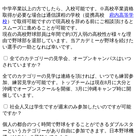
中学卒業以上の方でしたら、入校可能です。※高校卒業資格
取得が必要な場合は通信課程の学校（提携高校
府内高等学
校
）で取得可能ですので現高校を辞める前にご相談頂けると
スムーズに進めることが可能です。
現在の高校野球部員は年間で約3万人弱の高校性が様々な理
由で野球部を退部しています。当アカデミーが野球を続けた
い選手の一助となれば幸いです。
全てのカテゴリーの見学会、オープンキャンパスはいつ
されていますか？​​​​​
全てのカテゴリーの見学は連絡を頂ければ、いつでも練習参
加、練習見学が可能です。トップチームは現在8月に大分と
沖縄でオープンスクールを開催、3月に沖縄キャンプ時に開
催しています。
社会人又は学生ですが週末のみ参加したいのですが可能
ですか？
個人の都合のつく時間で野球をすることができるダブルスタ
ーというカテゴリーがあり自由に参加できます。日本野球機