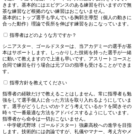
きます。基本的にはエビデンスのある練習を行いますので無
茶な練習など根拠のない練習はおこないません。
基本的にトップ選手も学んでいる胸郭主導型（個人の動きに
合った動作）理論で長所を伸ばす練習をおこなっています。
指導者はどのような方ですか？
シニアスター、ゴールドスターは、当アカデミーの選手が基
本はサポートします。しっかりした技術を持った選手が一緒
に動いて教えますので上達も早いです。アスリートコースと
合同で練習を行う場合は元プロの指導も受けることができま
す。
指導方針を教えてください
指導者の経験だけで教えることはしません。常に指導者も勉
強をして選手個人に合った方法を取り入れるようにしていま
す。選手がどうしたいのか？どう考えているか？を聞きその
時々で一番最適な方法をアドバイスするようにしています。
指導者から命令は一切おこないません。
・中学硬式野球（ゴールドスター）強豪高校への進学を目指
します。技術的には勿論ですが、礼儀やマナー、考え方やメ