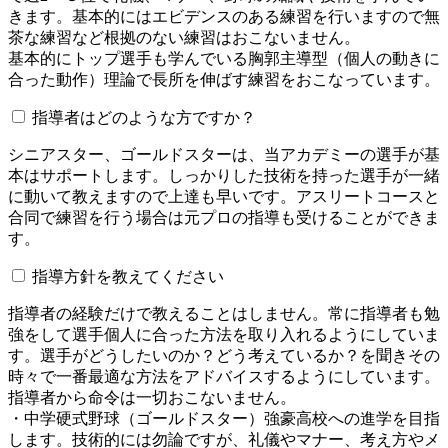
きます。基本的にはエビデンスのある練習を行いますので無
茶な練習など根拠のない練習はおこないません。
基本的にトップ選手も学んでいる胸郭主導型（個人の動きに
合った動作）理論で長所を伸ばす練習をおこなっています。
指導者はどのような方ですか？
シニアスター、ゴールドスターは、当アカデミーの選手が基
本はサポートします。しっかりした技術を持った選手が一緒
に動いて教えますので上達も早いです。アスリートコースと
合同で練習を行う場合は元プロの指導も受けることができま
す。
指導方針を教えてください
指導者の経験だけで教えることはしません。常に指導者も勉
強をして選手個人に合った方法を取り入れるようにしていま
す。選手がどうしたいのか？どう考えているか？を聞きその
時々で一番最適な方法をアドバイスするようにしています。
指導者から命令は一切おこないません。
・中学硬式野球（ゴールドスター）強豪高校への進学を目指
します。技術的には勿論ですが、礼儀やマナー、考え方やメ