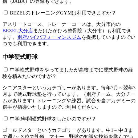
構（JABA）の登録もできます。
BEZELのトレーニングGYMは利用できますか？​​​​​
アスリートコース、トレーナーコースは、大分市内の
BEZEL大分店
またはたかひろ整骨院（大分市）も利用でき
ます。
別府ハイパフォーマンスジム
を提携していますのでい
つでも利用できます。
中学硬式野球
中学軟式野球をやってましたが高校までに硬式野球の経
験を積みたいのですが？
シニアスターというカテゴリーがあります。毎年7月～翌年3
月まで硬式野球塾を行っています。（別府チーム、大分チー
ムがあります）トレーニングや練習、試合を当アカデミーの
選手が指導いたしますのでご利用ください。
中学3年間硬式野球をしたいのですが？
ゴールドスターというカテゴリーがあります。中1～中３ま
で週2～３位で礼儀、マナー、野球の知識や技術を学んでい