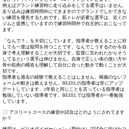
例えばグランド練習時に走り込みをしてる選手はいません。
走り込みは練習時間外にできますのでグランドでしかできな
い練習を優先するためです。筋トレが必要な選手は、近くの
ジムと提携していますので練習時間外で自主的におこなって
ます。
「なんで？」を大切にしています。指導者が教えることに対
しても一度は疑問を持つことです。なんでこうするのかを自
身で考え理解することが大切です。監督に言われたからそう
してるという選手は伸びません。自身で正しい体の使い方や
骨や筋肉の構造も理解して自分に合った動きで動くことが大
切です。
指導者も過去の経験で教えることはしません。根拠のないフ
ォームや動きは教えません。BEZELの指導者は常にアップ
デートしています。1年前と同じことを言っている指導者は
勉強していない指導者です。BEZELでは指導者が一番勉強
しています。
アスリートコースの練習や試合はどのようにされてます
か？
練習は、ピリオダイゼーション（期分け）で試合に向けたコ