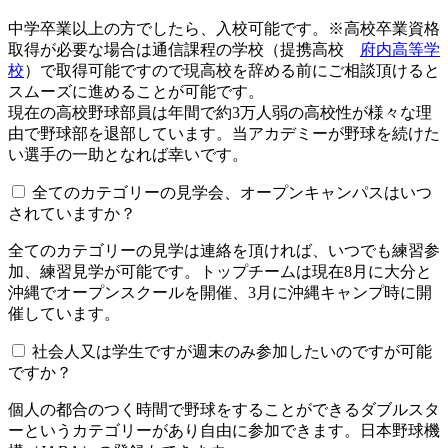
中学卒業以上の方でしたら、入校可能です。※高校卒業資格
取得が必要な場合は通信課程の学校（提携高校
府内高等学
校
）で取得可能ですので現高校を辞める前にご相談頂けると
スムーズに進めることが可能です。
現在の高校野球部員は年間で約3万人弱の高校性が様々な理
由で野球部を退部しています。当アカデミーが野球を続けた
い選手の一助となれば幸いです。
全てのカテゴリーの見学会、オープンキャンパスはいつ
されていますか？​​​​​
全てのカテゴリーの見学は連絡を頂ければ、いつでも練習参
加、練習見学が可能です。トップチームは現在8月に大分と
沖縄でオープンスクールを開催、3月に沖縄キャンプ時に開
催しています。
社会人又は学生ですが週末のみ参加したいのですが可能
ですか？
個人の都合のつく時間で野球をすることができるダブルスタ
ーというカテゴリーがあり自由に参加できます。日本野球機