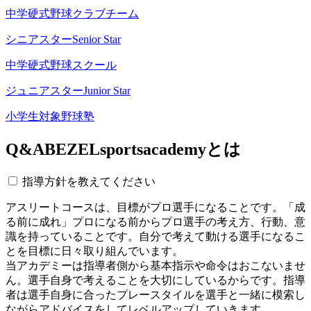
中学硬式野球クラブチーム
シニアスター
Senior Star
中学硬式野球スクール
ジュニアスター
Junior Star
小学生対象野球塾
Q&A
BEZELsportsacademyとは
指導方針を教えてください
アスリートコースは、目標がプロ選手になることです。「成
る前に成れ」プロになる前からプロ選手の考え方、行動、意
識を持っていることです。自分で考えて動ける選手になるこ
とを目標に日々取り組んでいます。
当アカデミーは指導者側から基本指示や命令はおこないませ
ん。選手自身で考えることを大切にしているからです。指導
者は選手自身に合ったプレースタイルを選手と一緒に模索し
ながらアドバイスをしてレベルアップしていきます。