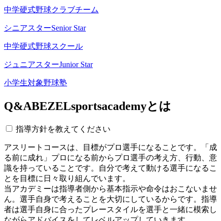
中学硬式野球クラブチーム
シニアスター
Senior Star
中学硬式野球スクール
ジュニアスター
Junior Star
小学生対象野球塾
Q&A
BEZELsportsacademyとは
指導方針を教えてください
アスリートコースは、目標がプロ選手になることです。「成
る前に成れ」プロになる前からプロ選手の考え方、行動、意
識を持っていることです。自分で考えて動ける選手になるこ
とを目標に日々取り組んでいます。
当アカデミーは指導者側から基本指示や命令はおこないませ
ん。選手自身で考えることを大切にしているからです。指導
者は選手自身に合ったプレースタイルを選手と一緒に模索し
ながらアドバイスをしてレベルアップしていきます。