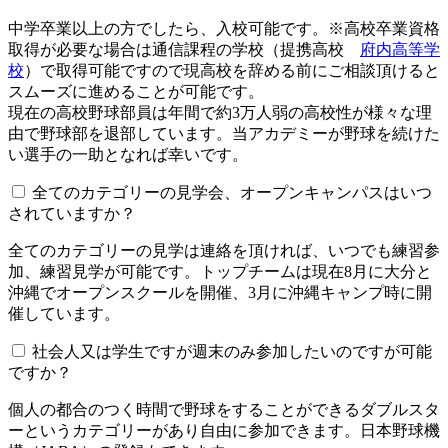
中学卒業以上の方でしたら、入校可能です。※高校卒業資格
取得が必要な場合は通信課程の学校（提携高校
府内高等学
校
）で取得可能ですので現高校を辞める前にご相談頂けると
スムーズに進めることが可能です。
現在の高校野球部員は年間で約3万人弱の高校性が様々な理
由で野球部を退部しています。当アカデミーが野球を続けた
い選手の一助となれば幸いです。
全てのカテゴリーの見学会、オープンキャンパスはいつ
されていますか？​​​​​
全てのカテゴリーの見学は連絡を頂ければ、いつでも練習参
加、練習見学が可能です。トップチームは現在8月に大分と
沖縄でオープンスクールを開催、3月に沖縄キャンプ時に開
催しています。
社会人又は学生ですが週末のみ参加したいのですが可能
ですか？
個人の都合のつく時間で野球をすることができるダブルスタ
ーというカテゴリーがあり自由に参加できます。日本野球機