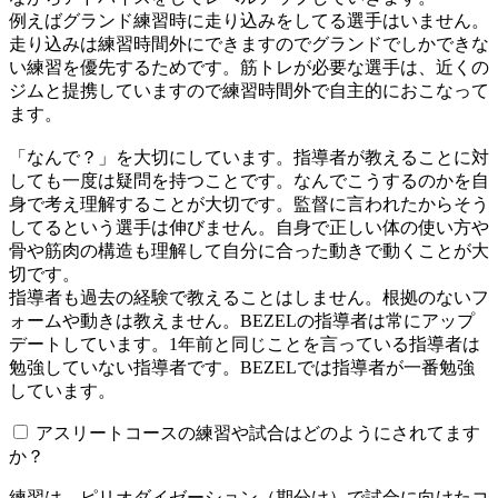
例えばグランド練習時に走り込みをしてる選手はいません。
走り込みは練習時間外にできますのでグランドでしかできな
い練習を優先するためです。筋トレが必要な選手は、近くの
ジムと提携していますので練習時間外で自主的におこなって
ます。
「なんで？」を大切にしています。指導者が教えることに対
しても一度は疑問を持つことです。なんでこうするのかを自
身で考え理解することが大切です。監督に言われたからそう
してるという選手は伸びません。自身で正しい体の使い方や
骨や筋肉の構造も理解して自分に合った動きで動くことが大
切です。
指導者も過去の経験で教えることはしません。根拠のないフ
ォームや動きは教えません。BEZELの指導者は常にアップ
デートしています。1年前と同じことを言っている指導者は
勉強していない指導者です。BEZELでは指導者が一番勉強
しています。
アスリートコースの練習や試合はどのようにされてます
か？
練習は、ピリオダイゼーション（期分け）で試合に向けたコ