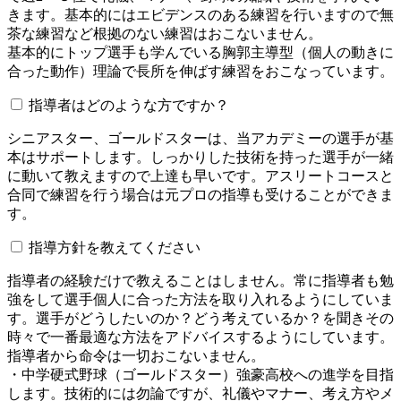
きます。基本的にはエビデンスのある練習を行いますので無
茶な練習など根拠のない練習はおこないません。
基本的にトップ選手も学んでいる胸郭主導型（個人の動きに
合った動作）理論で長所を伸ばす練習をおこなっています。
指導者はどのような方ですか？
シニアスター、ゴールドスターは、当アカデミーの選手が基
本はサポートします。しっかりした技術を持った選手が一緒
に動いて教えますので上達も早いです。アスリートコースと
合同で練習を行う場合は元プロの指導も受けることができま
す。
指導方針を教えてください
指導者の経験だけで教えることはしません。常に指導者も勉
強をして選手個人に合った方法を取り入れるようにしていま
す。選手がどうしたいのか？どう考えているか？を聞きその
時々で一番最適な方法をアドバイスするようにしています。
指導者から命令は一切おこないません。
・中学硬式野球（ゴールドスター）強豪高校への進学を目指
します。技術的には勿論ですが、礼儀やマナー、考え方やメ