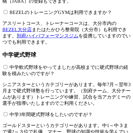
構（JABA）の登録もできます。
BEZELのトレーニングGYMは利用できますか？​​​​​
アスリートコース、トレーナーコースは、大分市内の
BEZEL大分店
またはたかひろ整骨院（大分市）も利用でき
ます。
別府ハイパフォーマンスジム
を提携していますのでい
つでも利用できます。
中学硬式野球
中学軟式野球をやってましたが高校までに硬式野球の経
験を積みたいのですが？
シニアスターというカテゴリーがあります。毎年7月～翌年3
月まで硬式野球塾を行っています。（別府チーム、大分チー
ムがあります）トレーニングや練習、試合を当アカデミーの
選手が指導いたしますのでご利用ください。
中学3年間硬式野球をしたいのですが？
ゴールドスターというカテゴリーがあります。中1～中３ま
で週2～３位で礼儀、マナー、野球の知識や技術を学んでい