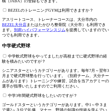
構（JABA）の登録もできます。
BEZELのトレーニングGYMは利用できますか？​​​​​
アスリートコース、トレーナーコースは、大分市内の
BEZEL大分店
またはたかひろ整骨院（大分市）も利用でき
ます。
別府ハイパフォーマンスジム
を提携していますのでい
つでも利用できます。
中学硬式野球
中学軟式野球をやってましたが高校までに硬式野球の経
験を積みたいのですが？
シニアスターというカテゴリーがあります。毎年7月～翌年3
月まで硬式野球塾を行っています。（別府チーム、大分チー
ムがあります）トレーニングや練習、試合を当アカデミーの
選手が指導いたしますのでご利用ください。
中学3年間硬式野球をしたいのですが？
ゴールドスターというカテゴリーがあります。中1～中３ま
で週2～３位で礼儀、マナー、野球の知識や技術を学んでい