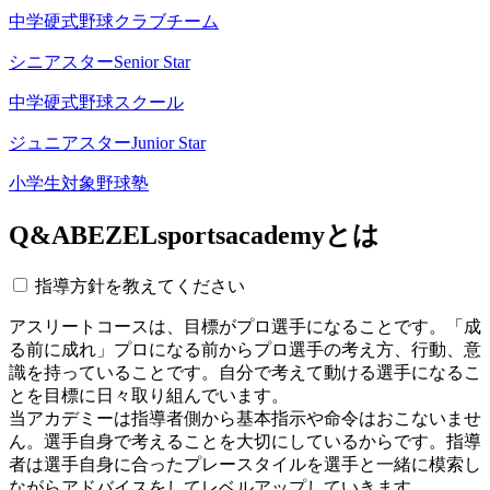
中学硬式野球クラブチーム
シニアスター
Senior Star
中学硬式野球スクール
ジュニアスター
Junior Star
小学生対象野球塾
Q&A
BEZELsportsacademyとは
指導方針を教えてください
アスリートコースは、目標がプロ選手になることです。「成
る前に成れ」プロになる前からプロ選手の考え方、行動、意
識を持っていることです。自分で考えて動ける選手になるこ
とを目標に日々取り組んでいます。
当アカデミーは指導者側から基本指示や命令はおこないませ
ん。選手自身で考えることを大切にしているからです。指導
者は選手自身に合ったプレースタイルを選手と一緒に模索し
ながらアドバイスをしてレベルアップしていきます。