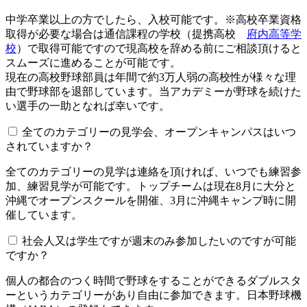
中学卒業以上の方でしたら、入校可能です。※高校卒業資格
取得が必要な場合は通信課程の学校（提携高校
府内高等学
校
）で取得可能ですので現高校を辞める前にご相談頂けると
スムーズに進めることが可能です。
現在の高校野球部員は年間で約3万人弱の高校性が様々な理
由で野球部を退部しています。当アカデミーが野球を続けた
い選手の一助となれば幸いです。
全てのカテゴリーの見学会、オープンキャンパスはいつ
されていますか？​​​​​
全てのカテゴリーの見学は連絡を頂ければ、いつでも練習参
加、練習見学が可能です。トップチームは現在8月に大分と
沖縄でオープンスクールを開催、3月に沖縄キャンプ時に開
催しています。
社会人又は学生ですが週末のみ参加したいのですが可能
ですか？
個人の都合のつく時間で野球をすることができるダブルスタ
ーというカテゴリーがあり自由に参加できます。日本野球機