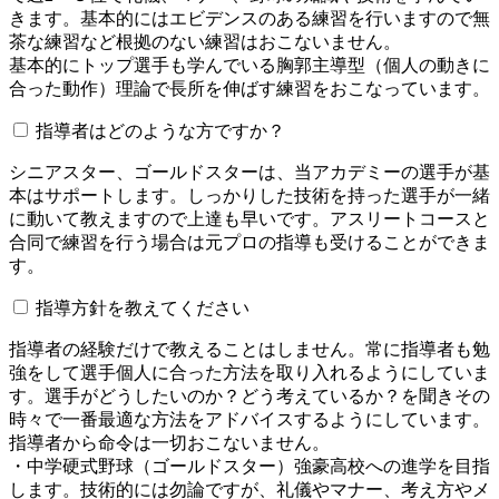
きます。基本的にはエビデンスのある練習を行いますので無
茶な練習など根拠のない練習はおこないません。
基本的にトップ選手も学んでいる胸郭主導型（個人の動きに
合った動作）理論で長所を伸ばす練習をおこなっています。
指導者はどのような方ですか？
シニアスター、ゴールドスターは、当アカデミーの選手が基
本はサポートします。しっかりした技術を持った選手が一緒
に動いて教えますので上達も早いです。アスリートコースと
合同で練習を行う場合は元プロの指導も受けることができま
す。
指導方針を教えてください
指導者の経験だけで教えることはしません。常に指導者も勉
強をして選手個人に合った方法を取り入れるようにしていま
す。選手がどうしたいのか？どう考えているか？を聞きその
時々で一番最適な方法をアドバイスするようにしています。
指導者から命令は一切おこないません。
・中学硬式野球（ゴールドスター）強豪高校への進学を目指
します。技術的には勿論ですが、礼儀やマナー、考え方やメ