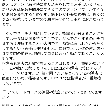
例えばグランド練習時に走り込みをしてる選手はいません。
走り込みは練習時間外にできますのでグランドでしかできな
い練習を優先するためです。筋トレが必要な選手は、近くの
ジムと提携していますので練習時間外で自主的におこなって
ます。
「なんで？」を大切にしています。指導者が教えることに対
しても一度は疑問を持つことです。なんでこうするのかを自
身で考え理解することが大切です。監督に言われたからそう
してるという選手は伸びません。自身で正しい体の使い方や
骨や筋肉の構造も理解して自分に合った動きで動くことが大
切です。
指導者も過去の経験で教えることはしません。根拠のないフ
ォームや動きは教えません。BEZELの指導者は常にアップ
デートしています。1年前と同じことを言っている指導者は
勉強していない指導者です。BEZELでは指導者が一番勉強
しています。
アスリートコースの練習や試合はどのようにされてます
か？
練習は、ピリオダイゼーション（期分け）で試合に向けたコ