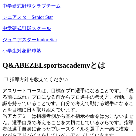
中学硬式野球クラブチーム
シニアスター
Senior Star
中学硬式野球スクール
ジュニアスター
Junior Star
小学生対象野球塾
Q&A
BEZELsportsacademyとは
指導方針を教えてください
アスリートコースは、目標がプロ選手になることです。「成
る前に成れ」プロになる前からプロ選手の考え方、行動、意
識を持っていることです。自分で考えて動ける選手になるこ
とを目標に日々取り組んでいます。
当アカデミーは指導者側から基本指示や命令はおこないませ
ん。選手自身で考えることを大切にしているからです。指導
者は選手自身に合ったプレースタイルを選手と一緒に模索し
ながらアドバイスをしてレベルアップしていきます。