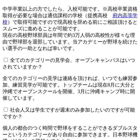
中学卒業以上の方でしたら、入校可能です。※高校卒業資格
取得が必要な場合は通信課程の学校（提携高校
府内高等学
校
）で取得可能ですので現高校を辞める前にご相談頂けると
スムーズに進めることが可能です。
現在の高校野球部員は年間で約3万人弱の高校性が様々な理
由で野球部を退部しています。当アカデミーが野球を続けた
い選手の一助となれば幸いです。
全てのカテゴリーの見学会、オープンキャンパスはいつ
されていますか？​​​​​
全てのカテゴリーの見学は連絡を頂ければ、いつでも練習参
加、練習見学が可能です。トップチームは現在8月に大分と
沖縄でオープンスクールを開催、3月に沖縄キャンプ時に開
催しています。
社会人又は学生ですが週末のみ参加したいのですが可能
ですか？
個人の都合のつく時間で野球をすることができるダブルスタ
ーというカテゴリーがあり自由に参加できます。日本野球機