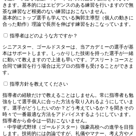
きます。基本的にはエビデンスのある練習を行いますので無
茶な練習など根拠のない練習はおこないません。
基本的にトップ選手も学んでいる胸郭主導型（個人の動きに
合った動作）理論で長所を伸ばす練習をおこなっています。
指導者はどのような方ですか？
シニアスター、ゴールドスターは、当アカデミーの選手が基
本はサポートします。しっかりした技術を持った選手が一緒
に動いて教えますので上達も早いです。アスリートコースと
合同で練習を行う場合は元プロの指導も受けることができま
す。
指導方針を教えてください
指導者の経験だけで教えることはしません。常に指導者も勉
強をして選手個人に合った方法を取り入れるようにしていま
す。選手がどうしたいのか？どう考えているか？を聞きその
時々で一番最適な方法をアドバイスするようにしています。
指導者から命令は一切おこないません。
・中学硬式野球（ゴールドスター）強豪高校への進学を目指
します。技術的には勿論ですが、礼儀やマナー、考え方やメ