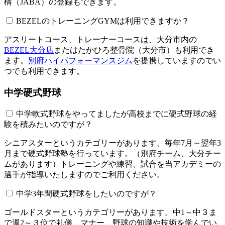
構（JABA）の登録もできます。
BEZELのトレーニングGYMは利用できますか？​​​​​
アスリートコース、トレーナーコースは、大分市内の
BEZEL大分店
またはたかひろ整骨院（大分市）も利用でき
ます。
別府ハイパフォーマンスジム
を提携していますのでい
つでも利用できます。
中学硬式野球
中学軟式野球をやってましたが高校までに硬式野球の経
験を積みたいのですが？
シニアスターというカテゴリーがあります。毎年7月～翌年3
月まで硬式野球塾を行っています。（別府チーム、大分チー
ムがあります）トレーニングや練習、試合を当アカデミーの
選手が指導いたしますのでご利用ください。
中学3年間硬式野球をしたいのですが？
ゴールドスターというカテゴリーがあります。中1～中３ま
で週2～３位で礼儀、マナー、野球の知識や技術を学んでい