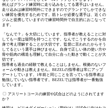
例えばグランド練習時に走り込みをしてる選手はいません。
走り込みは練習時間外にできますのでグランドでしかできな
い練習を優先するためです。筋トレが必要な選手は、近くの
ジムと提携していますので練習時間外で自主的におこなって
ます。
「なんで？」を大切にしています。指導者が教えることに対
しても一度は疑問を持つことです。なんでこうするのかを自
身で考え理解することが大切です。監督に言われたからそう
してるという選手は伸びません。自身で正しい体の使い方や
骨や筋肉の構造も理解して自分に合った動きで動くことが大
切です。
指導者も過去の経験で教えることはしません。根拠のないフ
ォームや動きは教えません。BEZELの指導者は常にアップ
デートしています。1年前と同じことを言っている指導者は
勉強していない指導者です。BEZELでは指導者が一番勉強
しています。
アスリートコースの練習や試合はどのようにされてます
か？
練習は、ピリオダイゼーション（期分け）で試合に向けたコ