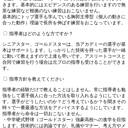
きます。基本的にはエビデンスのある練習を行いますので無
茶な練習など根拠のない練習はおこないません。
基本的にトップ選手も学んでいる胸郭主導型（個人の動きに
合った動作）理論で長所を伸ばす練習をおこなっています。
指導者はどのような方ですか？
シニアスター、ゴールドスターは、当アカデミーの選手が基
本はサポートします。しっかりした技術を持った選手が一緒
に動いて教えますので上達も早いです。アスリートコースと
合同で練習を行う場合は元プロの指導も受けることができま
す。
指導方針を教えてください
指導者の経験だけで教えることはしません。常に指導者も勉
強をして選手個人に合った方法を取り入れるようにしていま
す。選手がどうしたいのか？どう考えているか？を聞きその
時々で一番最適な方法をアドバイスするようにしています。
指導者から命令は一切おこないません。
・中学硬式野球（ゴールドスター）強豪高校への進学を目指
します。技術的には勿論ですが、礼儀やマナー、考え方やメ