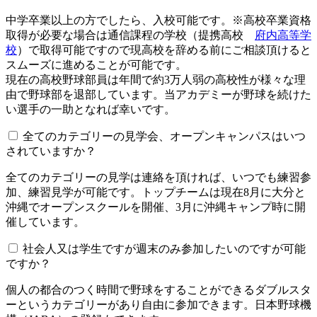
中学卒業以上の方でしたら、入校可能です。※高校卒業資格
取得が必要な場合は通信課程の学校（提携高校
府内高等学
校
）で取得可能ですので現高校を辞める前にご相談頂けると
スムーズに進めることが可能です。
現在の高校野球部員は年間で約3万人弱の高校性が様々な理
由で野球部を退部しています。当アカデミーが野球を続けた
い選手の一助となれば幸いです。
全てのカテゴリーの見学会、オープンキャンパスはいつ
されていますか？​​​​​
全てのカテゴリーの見学は連絡を頂ければ、いつでも練習参
加、練習見学が可能です。トップチームは現在8月に大分と
沖縄でオープンスクールを開催、3月に沖縄キャンプ時に開
催しています。
社会人又は学生ですが週末のみ参加したいのですが可能
ですか？
個人の都合のつく時間で野球をすることができるダブルスタ
ーというカテゴリーがあり自由に参加できます。日本野球機