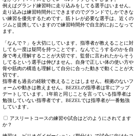
例えばグランド練習時に走り込みをしてる選手はいません。
走り込みは練習時間外にできますのでグランドでしかできな
い練習を優先するためです。筋トレが必要な選手は、近くの
ジムと提携していますので練習時間外で自主的におこなって
ます。
「なんで？」を大切にしています。指導者が教えることに対
しても一度は疑問を持つことです。なんでこうするのかを自
身で考え理解することが大切です。監督に言われたからそう
してるという選手は伸びません。自身で正しい体の使い方や
骨や筋肉の構造も理解して自分に合った動きで動くことが大
切です。
指導者も過去の経験で教えることはしません。根拠のないフ
ォームや動きは教えません。BEZELの指導者は常にアップ
デートしています。1年前と同じことを言っている指導者は
勉強していない指導者です。BEZELでは指導者が一番勉強
しています。
アスリートコースの練習や試合はどのようにされてます
か？
練習は、ピリオダイゼーション（期分け）で試合に向けたコ