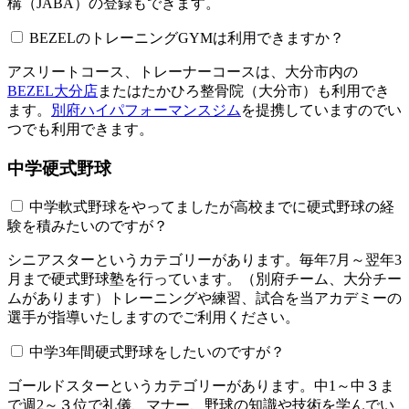
構（JABA）の登録もできます。
BEZELのトレーニングGYMは利用できますか？​​​​​
アスリートコース、トレーナーコースは、大分市内の
BEZEL大分店
またはたかひろ整骨院（大分市）も利用でき
ます。
別府ハイパフォーマンスジム
を提携していますのでい
つでも利用できます。
中学硬式野球
中学軟式野球をやってましたが高校までに硬式野球の経
験を積みたいのですが？
シニアスターというカテゴリーがあります。毎年7月～翌年3
月まで硬式野球塾を行っています。（別府チーム、大分チー
ムがあります）トレーニングや練習、試合を当アカデミーの
選手が指導いたしますのでご利用ください。
中学3年間硬式野球をしたいのですが？
ゴールドスターというカテゴリーがあります。中1～中３ま
で週2～３位で礼儀、マナー、野球の知識や技術を学んでい