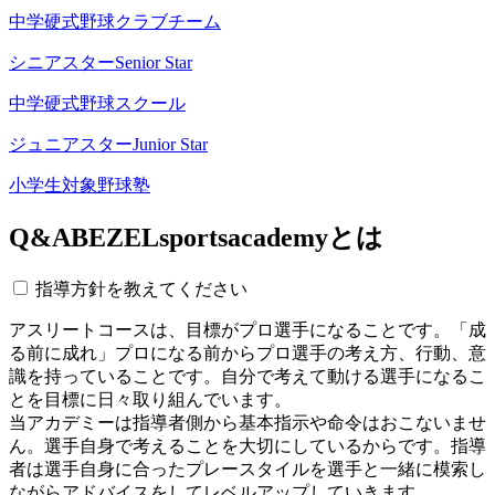
中学硬式野球クラブチーム
シニアスター
Senior Star
中学硬式野球スクール
ジュニアスター
Junior Star
小学生対象野球塾
Q&A
BEZELsportsacademyとは
指導方針を教えてください
アスリートコースは、目標がプロ選手になることです。「成
る前に成れ」プロになる前からプロ選手の考え方、行動、意
識を持っていることです。自分で考えて動ける選手になるこ
とを目標に日々取り組んでいます。
当アカデミーは指導者側から基本指示や命令はおこないませ
ん。選手自身で考えることを大切にしているからです。指導
者は選手自身に合ったプレースタイルを選手と一緒に模索し
ながらアドバイスをしてレベルアップしていきます。