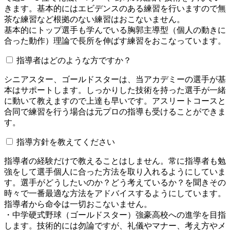
きます。基本的にはエビデンスのある練習を行いますので無
茶な練習など根拠のない練習はおこないません。
基本的にトップ選手も学んでいる胸郭主導型（個人の動きに
合った動作）理論で長所を伸ばす練習をおこなっています。
指導者はどのような方ですか？
シニアスター、ゴールドスターは、当アカデミーの選手が基
本はサポートします。しっかりした技術を持った選手が一緒
に動いて教えますので上達も早いです。アスリートコースと
合同で練習を行う場合は元プロの指導も受けることができま
す。
指導方針を教えてください
指導者の経験だけで教えることはしません。常に指導者も勉
強をして選手個人に合った方法を取り入れるようにしていま
す。選手がどうしたいのか？どう考えているか？を聞きその
時々で一番最適な方法をアドバイスするようにしています。
指導者から命令は一切おこないません。
・中学硬式野球（ゴールドスター）強豪高校への進学を目指
します。技術的には勿論ですが、礼儀やマナー、考え方やメ