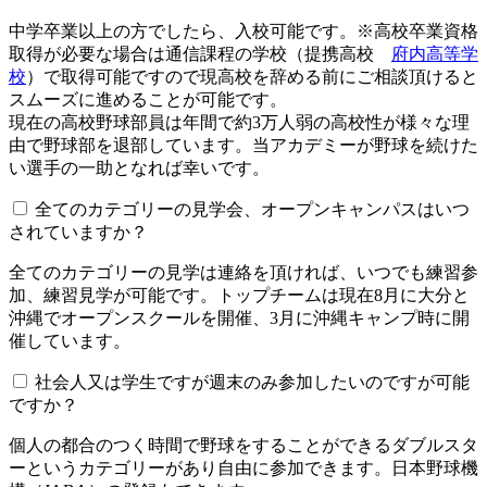
中学卒業以上の方でしたら、入校可能です。※高校卒業資格
取得が必要な場合は通信課程の学校（提携高校
府内高等学
校
）で取得可能ですので現高校を辞める前にご相談頂けると
スムーズに進めることが可能です。
現在の高校野球部員は年間で約3万人弱の高校性が様々な理
由で野球部を退部しています。当アカデミーが野球を続けた
い選手の一助となれば幸いです。
全てのカテゴリーの見学会、オープンキャンパスはいつ
されていますか？​​​​​
全てのカテゴリーの見学は連絡を頂ければ、いつでも練習参
加、練習見学が可能です。トップチームは現在8月に大分と
沖縄でオープンスクールを開催、3月に沖縄キャンプ時に開
催しています。
社会人又は学生ですが週末のみ参加したいのですが可能
ですか？
個人の都合のつく時間で野球をすることができるダブルスタ
ーというカテゴリーがあり自由に参加できます。日本野球機