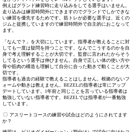
例えばグランド練習時に走り込みをしてる選手はいません。
走り込みは練習時間外にできますのでグランドでしかできな
い練習を優先するためです。筋トレが必要な選手は、近くの
ジムと提携していますので練習時間外で自主的におこなって
ます。
「なんで？」を大切にしています。指導者が教えることに対
しても一度は疑問を持つことです。なんでこうするのかを自
身で考え理解することが大切です。監督に言われたからそう
してるという選手は伸びません。自身で正しい体の使い方や
骨や筋肉の構造も理解して自分に合った動きで動くことが大
切です。
指導者も過去の経験で教えることはしません。根拠のないフ
ォームや動きは教えません。BEZELの指導者は常にアップ
デートしています。1年前と同じことを言っている指導者は
勉強していない指導者です。BEZELでは指導者が一番勉強
しています。
アスリートコースの練習や試合はどのようにされてます
か？
練習は、ピリオダイゼーション（期分け）で試合に向けたコ