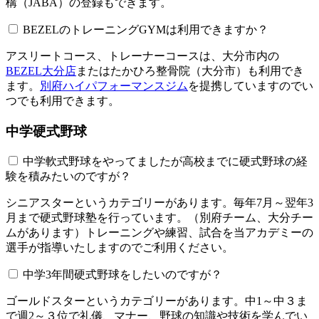
構（JABA）の登録もできます。
BEZELのトレーニングGYMは利用できますか？​​​​​
アスリートコース、トレーナーコースは、大分市内の
BEZEL大分店
またはたかひろ整骨院（大分市）も利用でき
ます。
別府ハイパフォーマンスジム
を提携していますのでい
つでも利用できます。
中学硬式野球
中学軟式野球をやってましたが高校までに硬式野球の経
験を積みたいのですが？
シニアスターというカテゴリーがあります。毎年7月～翌年3
月まで硬式野球塾を行っています。（別府チーム、大分チー
ムがあります）トレーニングや練習、試合を当アカデミーの
選手が指導いたしますのでご利用ください。
中学3年間硬式野球をしたいのですが？
ゴールドスターというカテゴリーがあります。中1～中３ま
で週2～３位で礼儀、マナー、野球の知識や技術を学んでい