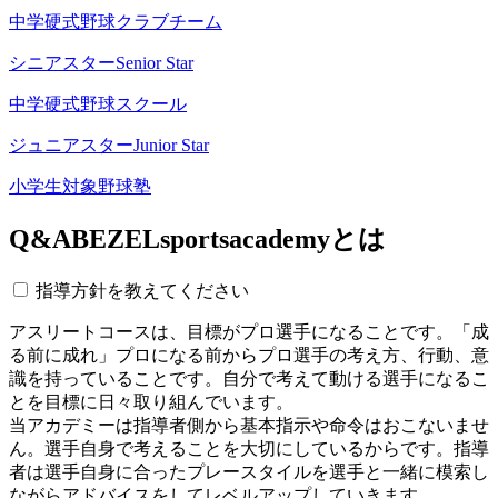
中学硬式野球クラブチーム
シニアスター
Senior Star
中学硬式野球スクール
ジュニアスター
Junior Star
小学生対象野球塾
Q&A
BEZELsportsacademyとは
指導方針を教えてください
アスリートコースは、目標がプロ選手になることです。「成
る前に成れ」プロになる前からプロ選手の考え方、行動、意
識を持っていることです。自分で考えて動ける選手になるこ
とを目標に日々取り組んでいます。
当アカデミーは指導者側から基本指示や命令はおこないませ
ん。選手自身で考えることを大切にしているからです。指導
者は選手自身に合ったプレースタイルを選手と一緒に模索し
ながらアドバイスをしてレベルアップしていきます。