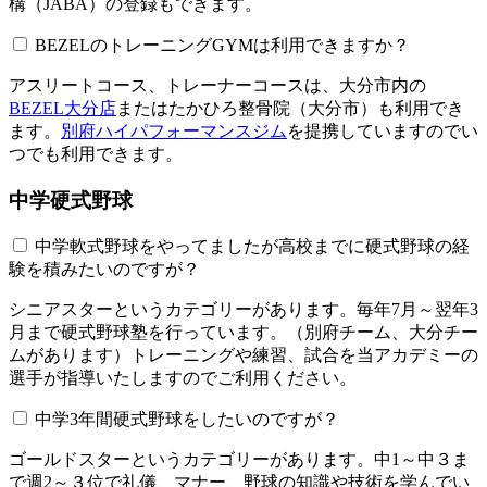
構（JABA）の登録もできます。
BEZELのトレーニングGYMは利用できますか？​​​​​
アスリートコース、トレーナーコースは、大分市内の
BEZEL大分店
またはたかひろ整骨院（大分市）も利用でき
ます。
別府ハイパフォーマンスジム
を提携していますのでい
つでも利用できます。
中学硬式野球
中学軟式野球をやってましたが高校までに硬式野球の経
験を積みたいのですが？
シニアスターというカテゴリーがあります。毎年7月～翌年3
月まで硬式野球塾を行っています。（別府チーム、大分チー
ムがあります）トレーニングや練習、試合を当アカデミーの
選手が指導いたしますのでご利用ください。
中学3年間硬式野球をしたいのですが？
ゴールドスターというカテゴリーがあります。中1～中３ま
で週2～３位で礼儀、マナー、野球の知識や技術を学んでい