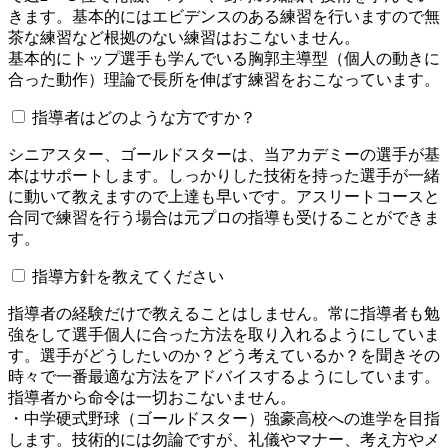
きます。基本的にはエビデンスのある練習を行いますので無
茶な練習など根拠のない練習はおこないません。
基本的にトップ選手も学んでいる胸郭主導型（個人の動きに
合った動作）理論で長所を伸ばす練習をおこなっています。
指導者はどのような方ですか？
シニアスター、ゴールドスターは、当アカデミーの選手が基
本はサポートします。しっかりした技術を持った選手が一緒
に動いて教えますので上達も早いです。アスリートコースと
合同で練習を行う場合は元プロの指導も受けることができま
す。
指導方針を教えてください
指導者の経験だけで教えることはしません。常に指導者も勉
強をして選手個人に合った方法を取り入れるようにしていま
す。選手がどうしたいのか？どう考えているか？を聞きその
時々で一番最適な方法をアドバイスするようにしています。
指導者から命令は一切おこないません。
・中学硬式野球（ゴールドスター）強豪高校への進学を目指
します。技術的には勿論ですが、礼儀やマナー、考え方やメ