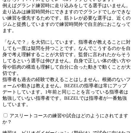
例えばグランド練習時に走り込みをしてる選手はいません。
走り込みは練習時間外にできますのでグランドでしかできな
い練習を優先するためです。筋トレが必要な選手は、近くの
ジムと提携していますので練習時間外で自主的におこなって
ます。
「なんで？」を大切にしています。指導者が教えることに対
しても一度は疑問を持つことです。なんでこうするのかを自
身で考え理解することが大切です。監督に言われたからそう
してるという選手は伸びません。自身で正しい体の使い方や
骨や筋肉の構造も理解して自分に合った動きで動くことが大
切です。
指導者も過去の経験で教えることはしません。根拠のないフ
ォームや動きは教えません。BEZELの指導者は常にアップ
デートしています。1年前と同じことを言っている指導者は
勉強していない指導者です。BEZELでは指導者が一番勉強
しています。
アスリートコースの練習や試合はどのようにされてます
か？
練習は、ピリオダイゼーション（期分け）で試合に向けたコ