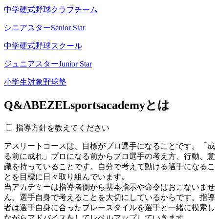
中学硬式野球クラブチーム
シニアスター
Senior Star
中学硬式野球スクール
ジュニアスター
Junior Star
小学生対象野球塾
Q&A
BEZELsportsacademyとは
指導方針を教えてください
アスリートコースは、目標がプロ選手になることです。「成
る前に成れ」プロになる前からプロ選手の考え方、行動、意
識を持っていることです。自分で考えて動ける選手になるこ
とを目標に日々取り組んでいます。
当アカデミーは指導者側から基本指示や命令はおこないませ
ん。選手自身で考えることを大切にしているからです。指導
者は選手自身に合ったプレースタイルを選手と一緒に模索し
ながらアドバイスをしてレベルアップしていきます。