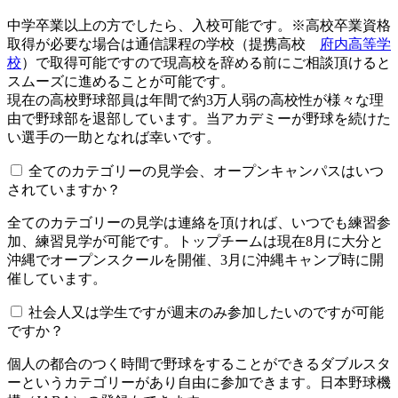
中学卒業以上の方でしたら、入校可能です。※高校卒業資格
取得が必要な場合は通信課程の学校（提携高校
府内高等学
校
）で取得可能ですので現高校を辞める前にご相談頂けると
スムーズに進めることが可能です。
現在の高校野球部員は年間で約3万人弱の高校性が様々な理
由で野球部を退部しています。当アカデミーが野球を続けた
い選手の一助となれば幸いです。
全てのカテゴリーの見学会、オープンキャンパスはいつ
されていますか？​​​​​
全てのカテゴリーの見学は連絡を頂ければ、いつでも練習参
加、練習見学が可能です。トップチームは現在8月に大分と
沖縄でオープンスクールを開催、3月に沖縄キャンプ時に開
催しています。
社会人又は学生ですが週末のみ参加したいのですが可能
ですか？
個人の都合のつく時間で野球をすることができるダブルスタ
ーというカテゴリーがあり自由に参加できます。日本野球機