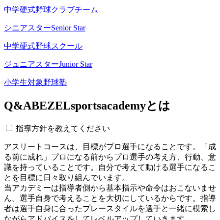
中学硬式野球クラブチーム
シニアスター
Senior Star
中学硬式野球スクール
ジュニアスター
Junior Star
小学生対象野球塾
Q&A
BEZELsportsacademyとは
指導方針を教えてください
アスリートコースは、目標がプロ選手になることです。「成
る前に成れ」プロになる前からプロ選手の考え方、行動、意
識を持っていることです。自分で考えて動ける選手になるこ
とを目標に日々取り組んでいます。
当アカデミーは指導者側から基本指示や命令はおこないませ
ん。選手自身で考えることを大切にしているからです。指導
者は選手自身に合ったプレースタイルを選手と一緒に模索し
ながらアドバイスをしてレベルアップしていきます。