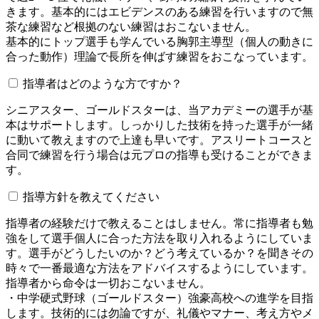
きます。基本的にはエビデンスのある練習を行いますので無
茶な練習など根拠のない練習はおこないません。
基本的にトップ選手も学んでいる胸郭主導型（個人の動きに
合った動作）理論で長所を伸ばす練習をおこなっています。
指導者はどのような方ですか？
シニアスター、ゴールドスターは、当アカデミーの選手が基
本はサポートします。しっかりした技術を持った選手が一緒
に動いて教えますので上達も早いです。アスリートコースと
合同で練習を行う場合は元プロの指導も受けることができま
す。
指導方針を教えてください
指導者の経験だけで教えることはしません。常に指導者も勉
強をして選手個人に合った方法を取り入れるようにしていま
す。選手がどうしたいのか？どう考えているか？を聞きその
時々で一番最適な方法をアドバイスするようにしています。
指導者から命令は一切おこないません。
・中学硬式野球（ゴールドスター）強豪高校への進学を目指
します。技術的には勿論ですが、礼儀やマナー、考え方やメ