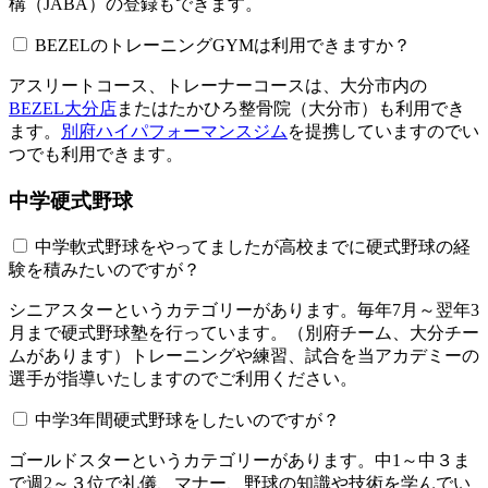
構（JABA）の登録もできます。
BEZELのトレーニングGYMは利用できますか？​​​​​
アスリートコース、トレーナーコースは、大分市内の
BEZEL大分店
またはたかひろ整骨院（大分市）も利用でき
ます。
別府ハイパフォーマンスジム
を提携していますのでい
つでも利用できます。
中学硬式野球
中学軟式野球をやってましたが高校までに硬式野球の経
験を積みたいのですが？
シニアスターというカテゴリーがあります。毎年7月～翌年3
月まで硬式野球塾を行っています。（別府チーム、大分チー
ムがあります）トレーニングや練習、試合を当アカデミーの
選手が指導いたしますのでご利用ください。
中学3年間硬式野球をしたいのですが？
ゴールドスターというカテゴリーがあります。中1～中３ま
で週2～３位で礼儀、マナー、野球の知識や技術を学んでい