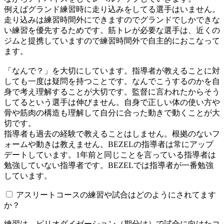
例えばグランド練習時に走り込みをしてる選手はいません。
走り込みは練習時間外にできますのでグランドでしかできな
い練習を優先するためです。筋トレが必要な選手は、近くの
ジムと提携していますので練習時間外で自主的におこなって
ます。
「なんで？」を大切にしています。指導者が教えることに対
しても一度は疑問を持つことです。なんでこうするのかを自
身で考え理解することが大切です。監督に言われたからそう
してるという選手は伸びません。自身で正しい体の使い方や
骨や筋肉の構造も理解して自分に合った動きで動くことが大
切です。
指導者も過去の経験で教えることはしません。根拠のないフ
ォームや動きは教えません。BEZELの指導者は常にアップ
デートしています。1年前と同じことを言っている指導者は
勉強していない指導者です。BEZELでは指導者が一番勉強
しています。
アスリートコースの練習や試合はどのようにされてます
か？
練習は、ピリオダイゼーション（期分け）で試合に向けたコ