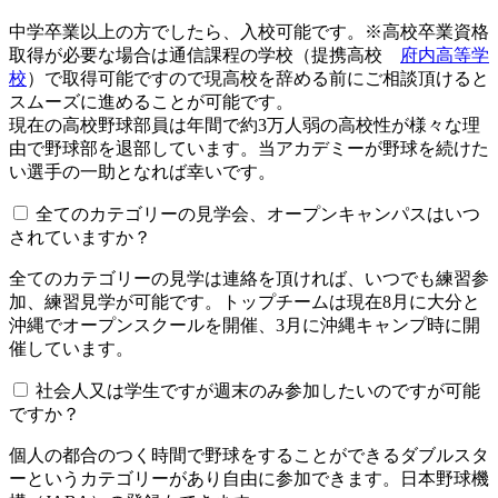
中学卒業以上の方でしたら、入校可能です。※高校卒業資格
取得が必要な場合は通信課程の学校（提携高校
府内高等学
校
）で取得可能ですので現高校を辞める前にご相談頂けると
スムーズに進めることが可能です。
現在の高校野球部員は年間で約3万人弱の高校性が様々な理
由で野球部を退部しています。当アカデミーが野球を続けた
い選手の一助となれば幸いです。
全てのカテゴリーの見学会、オープンキャンパスはいつ
されていますか？​​​​​
全てのカテゴリーの見学は連絡を頂ければ、いつでも練習参
加、練習見学が可能です。トップチームは現在8月に大分と
沖縄でオープンスクールを開催、3月に沖縄キャンプ時に開
催しています。
社会人又は学生ですが週末のみ参加したいのですが可能
ですか？
個人の都合のつく時間で野球をすることができるダブルスタ
ーというカテゴリーがあり自由に参加できます。日本野球機