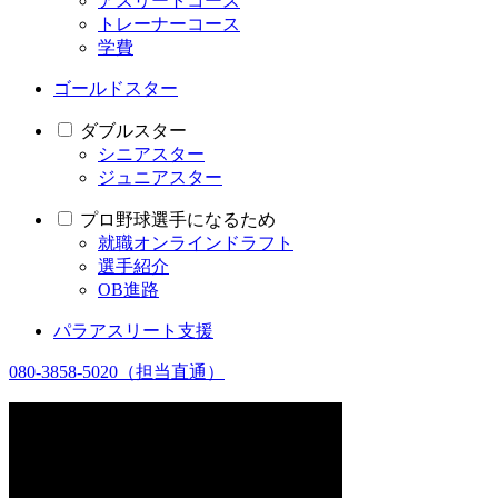
アスリートコース
トレーナーコース
学費
ゴールドスター
ダブルスター
シニアスター
ジュニアスター
プロ野球選手になるため
就職オンラインドラフト
選手紹介
OB進路
パラアスリート支援
080-3858-5020
（担当直通）