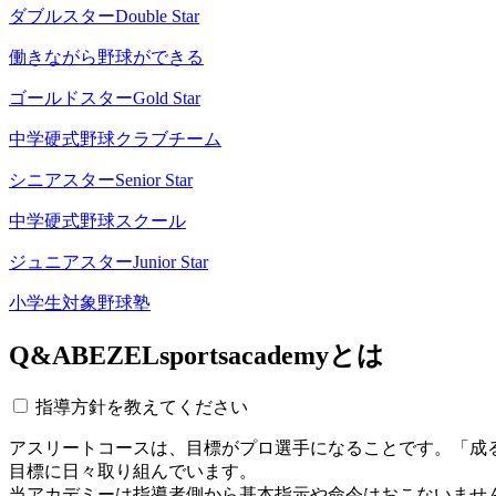
ダブルスター
Double Star
働きながら野球ができる
ゴールドスター
Gold Star
中学硬式野球クラブチーム
シニアスター
Senior Star
中学硬式野球スクール
ジュニアスター
Junior Star
小学生対象野球塾
Q&A
BEZELsportsacademyとは
指導方針を教えてください
アスリートコースは、目標がプロ選手になることです。「成
目標に日々取り組んでいます。
当アカデミーは指導者側から基本指示や命令はおこないませ