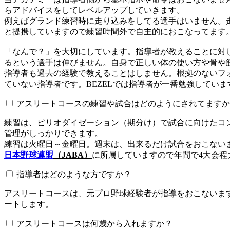
らアドバイスをしてレベルアップしていきます。
例えばグランド練習時に走り込みをしてる選手はいません。
と提携していますので練習時間外で自主的におこなってます
「なんで？」を大切にしています。指導者が教えることに対
るという選手は伸びません。自身で正しい体の使い方や骨や
指導者も過去の経験で教えることはしません。根拠のないフォ
ていない指導者です。BEZELでは指導者が一番勉強していま
アスリートコースの練習や試合はどのようにされてますか
練習は、ピリオダイゼーション（期分け）で試合に向けたコ
管理がしっかりできます。
練習は火曜日～金曜日。週末は、出来るだけ試合をおこない
日本野球連盟
（JABA）
に所属していますので年間で4大会程
指導者はどのような方ですか？
アスリートコースは、元プロ野球経験者が指導をおこないます
ートします。
アスリートコースは何歳から入れますか？