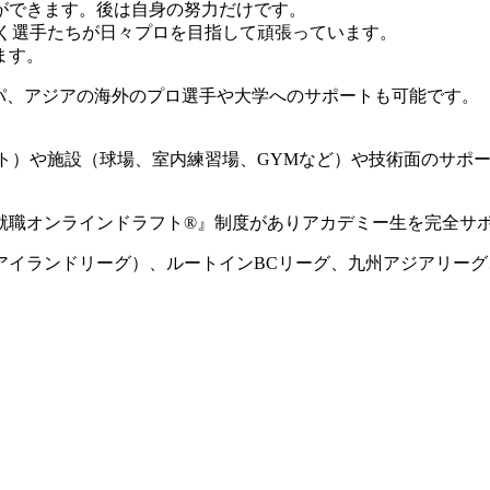
ができます。後は自身の努力だけです。
動く選手たちが日々プロを目指して頑張っています。
ます。
ロッパ、アジアの海外のプロ選手や大学へのサポートも可能です。
ート）や施設（球場、室内練習場、GYMなど）や技術面のサポ
就職オンラインドラフト®』制度がありアカデミー生を完全サ
国アイランドリーグ）、ルートインBCリーグ、九州アジアリー