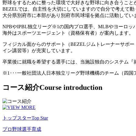
野球をするために整った環境で大好きな野球に向き合うこと
BEZELでは、自主性を大切にしていますので自分で考えて
大分県別府市に本部があり別府市民球場を拠点に活動してい
NPBやIPBL独立リーグ※1の国内プロ選手、MLBやヨー
海外はスポーツエージェント（資格保有者）が案内します。
フィジカル面からのサポート（BEZELジムトレーナーサポ
イン講習等）が充実しています。
卒業後に就職を希望する選手には、当施設独自のシステム『
※1･･･一般社団法人日本独立リーグ野球機構のチーム（四
コース紹介
Course introduction
トップスター
Top Star
プロ野球選手育成