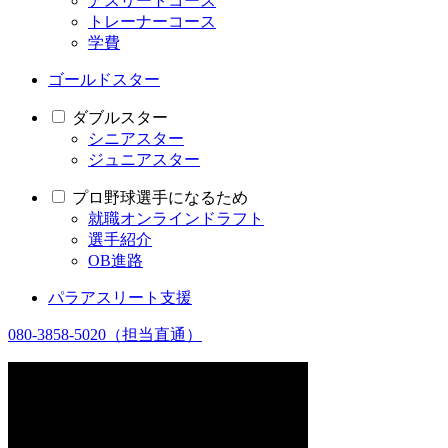
アスリートコース
トレーナーコース
学費
ゴールドスター
ダブルスター
シニアスター
ジュニアスター
プロ野球選手になるため
就職オンラインドラフト
選手紹介
OB進路
パラアスリート支援
080-3858-5020
（担当直通）