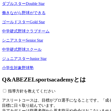
ダブルスター
Double Star
働きながら野球ができる
ゴールドスター
Gold Star
中学硬式野球クラブチーム
シニアスター
Senior Star
中学硬式野球スクール
ジュニアスター
Junior Star
小学生対象野球塾
Q&A
BEZELsportsacademyとは
指導方針を教えてください
アスリートコースは、目標がプロ選手になることです。「成
目標に日々取り組んでいます。
当アカデミーは指導者側から基本指示や命令はおこないませ