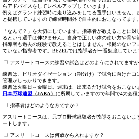
らアドバイスをしてレベルアップしていきます。
例えばグランド練習時に走り込みをしてる選手はいません。
と提携していますので練習時間外で自主的におこなってます
「なんで？」を大切にしています。指導者が教えることに対
るという選手は伸びません。自身で正しい体の使い方や骨や
指導者も過去の経験で教えることはしません。根拠のないフォ
ていない指導者です。BEZELでは指導者が一番勉強していま
アスリートコースの練習や試合はどのようにされてますか
練習は、ピリオダイゼーション（期分け）で試合に向けたコ
管理がしっかりできます。
練習は火曜日～金曜日。週末は、出来るだけ試合をおこない
日本野球連盟
（JABA）
に所属していますので年間で4大会程
指導者はどのような方ですか？
アスリートコースは、元プロ野球経験者が指導をおこないます
ートします。
アスリートコースは何歳から入れますか？