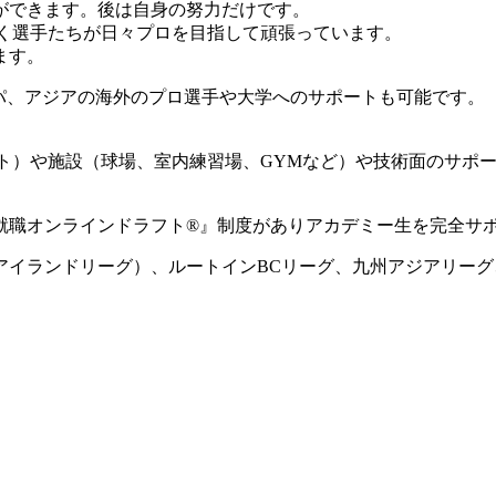
ができます。後は自身の努力だけです。
動く選手たちが日々プロを目指して頑張っています。
ます。
ロッパ、アジアの海外のプロ選手や大学へのサポートも可能です。
ート）や施設（球場、室内練習場、GYMなど）や技術面のサポ
就職オンラインドラフト®』制度がありアカデミー生を完全サ
国アイランドリーグ）、ルートインBCリーグ、九州アジアリー