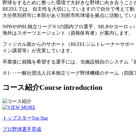
野球をするために整った環境で大好きな野球に向き合うこと
BEZELでは、自主性を大切にしていますので自分で考えて
大分県別府市に本部があり別府市民球場を拠点に活動してい
NPBやIPBL独立リーグ※1の国内プロ選手、MLBやヨー
海外はスポーツエージェント（資格保有者）が案内します。
フィジカル面からのサポート（BEZELジムトレーナーサポ
イン講習等）が充実しています。
卒業後に就職を希望する選手には、当施設独自のシステム『
※1･･･一般社団法人日本独立リーグ野球機構のチーム（四
コース紹介
Course introduction
トップスター
Top Star
プロ野球選手育成