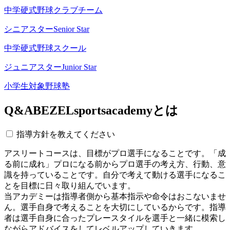
中学硬式野球クラブチーム
シニアスター
Senior Star
中学硬式野球スクール
ジュニアスター
Junior Star
小学生対象野球塾
Q&A
BEZELsportsacademyとは
指導方針を教えてください
アスリートコースは、目標がプロ選手になることです。「成
る前に成れ」プロになる前からプロ選手の考え方、行動、意
識を持っていることです。自分で考えて動ける選手になるこ
とを目標に日々取り組んでいます。
当アカデミーは指導者側から基本指示や命令はおこないませ
ん。選手自身で考えることを大切にしているからです。指導
者は選手自身に合ったプレースタイルを選手と一緒に模索し
ながらアドバイスをしてレベルアップしていきます。