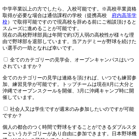
中学卒業以上の方でしたら、入校可能です。※高校卒業資格
取得が必要な場合は通信課程の学校（提携高校
府内高等学
校
）で取得可能ですので現高校を辞める前にご相談頂けると
スムーズに進めることが可能です。
現在の高校野球部員は年間で約3万人弱の高校性が様々な理
由で野球部を退部しています。当アカデミーが野球を続けた
い選手の一助となれば幸いです。
全てのカテゴリーの見学会、オープンキャンパスはいつ
されていますか？​​​​​
全てのカテゴリーの見学は連絡を頂ければ、いつでも練習参
加、練習見学が可能です。トップチームは現在8月に大分と
沖縄でオープンスクールを開催、3月に沖縄キャンプ時に開
催しています。
社会人又は学生ですが週末のみ参加したいのですが可能
ですか？
個人の都合のつく時間で野球をすることができるダブルスタ
ーというカテゴリーがあり自由に参加できます。日本野球機