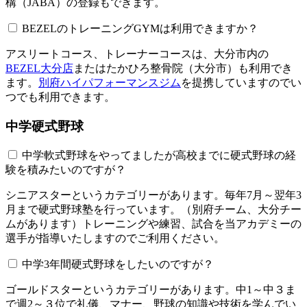
構（JABA）の登録もできます。
BEZELのトレーニングGYMは利用できますか？​​​​​
アスリートコース、トレーナーコースは、大分市内の
BEZEL大分店
またはたかひろ整骨院（大分市）も利用でき
ます。
別府ハイパフォーマンスジム
を提携していますのでい
つでも利用できます。
中学硬式野球
中学軟式野球をやってましたが高校までに硬式野球の経
験を積みたいのですが？
シニアスターというカテゴリーがあります。毎年7月～翌年3
月まで硬式野球塾を行っています。（別府チーム、大分チー
ムがあります）トレーニングや練習、試合を当アカデミーの
選手が指導いたしますのでご利用ください。
中学3年間硬式野球をしたいのですが？
ゴールドスターというカテゴリーがあります。中1～中３ま
で週2～３位で礼儀、マナー、野球の知識や技術を学んでい