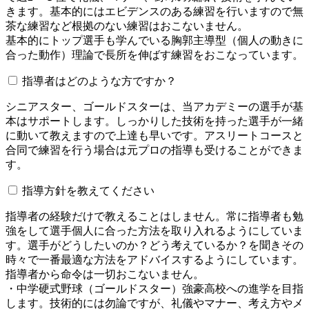
きます。基本的にはエビデンスのある練習を行いますので無
茶な練習など根拠のない練習はおこないません。
基本的にトップ選手も学んでいる胸郭主導型（個人の動きに
合った動作）理論で長所を伸ばす練習をおこなっています。
指導者はどのような方ですか？
シニアスター、ゴールドスターは、当アカデミーの選手が基
本はサポートします。しっかりした技術を持った選手が一緒
に動いて教えますので上達も早いです。アスリートコースと
合同で練習を行う場合は元プロの指導も受けることができま
す。
指導方針を教えてください
指導者の経験だけで教えることはしません。常に指導者も勉
強をして選手個人に合った方法を取り入れるようにしていま
す。選手がどうしたいのか？どう考えているか？を聞きその
時々で一番最適な方法をアドバイスするようにしています。
指導者から命令は一切おこないません。
・中学硬式野球（ゴールドスター）強豪高校への進学を目指
します。技術的には勿論ですが、礼儀やマナー、考え方やメ