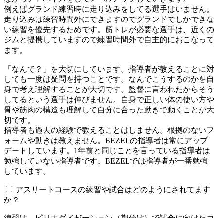
例えばグランド練習時に走り込みをしてる選手はいません。
走り込みは練習時間外にできますのでグランドでしかできな
い練習を優先するためです。筋トレが必要な選手は、近くの
ジムと提携していますので練習時間外で自主的におこなって
ます。
「なんで？」を大切にしています。指導者が教えることに対
しても一度は疑問を持つことです。なんでこうするのかを自
身で考え理解することが大切です。監督に言われたからそう
してるという選手は伸びません。自身で正しい体の使い方や
骨や筋肉の構造も理解して自分に合った動きで動くことが大
切です。
指導者も過去の経験で教えることはしません。根拠のないフ
ォームや動きは教えません。BEZELの指導者は常にアップ
デートしています。1年前と同じことを言っている指導者は
勉強していない指導者です。BEZELでは指導者が一番勉強
しています。
アスリートコースの練習や試合はどのようにされてます
か？
練習は、ピリオダイゼーション（期分け）で試合に向けたコ