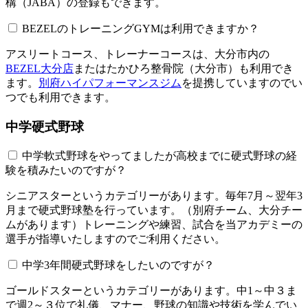
構（JABA）の登録もできます。
BEZELのトレーニングGYMは利用できますか？​​​​​
アスリートコース、トレーナーコースは、大分市内の
BEZEL大分店
またはたかひろ整骨院（大分市）も利用でき
ます。
別府ハイパフォーマンスジム
を提携していますのでい
つでも利用できます。
中学硬式野球
中学軟式野球をやってましたが高校までに硬式野球の経
験を積みたいのですが？
シニアスターというカテゴリーがあります。毎年7月～翌年3
月まで硬式野球塾を行っています。（別府チーム、大分チー
ムがあります）トレーニングや練習、試合を当アカデミーの
選手が指導いたしますのでご利用ください。
中学3年間硬式野球をしたいのですが？
ゴールドスターというカテゴリーがあります。中1～中３ま
で週2～３位で礼儀、マナー、野球の知識や技術を学んでい