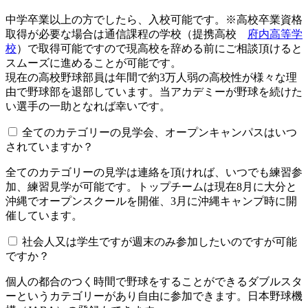
中学卒業以上の方でしたら、入校可能です。※高校卒業資格
取得が必要な場合は通信課程の学校（提携高校
府内高等学
校
）で取得可能ですので現高校を辞める前にご相談頂けると
スムーズに進めることが可能です。
現在の高校野球部員は年間で約3万人弱の高校性が様々な理
由で野球部を退部しています。当アカデミーが野球を続けた
い選手の一助となれば幸いです。
全てのカテゴリーの見学会、オープンキャンパスはいつ
されていますか？​​​​​
全てのカテゴリーの見学は連絡を頂ければ、いつでも練習参
加、練習見学が可能です。トップチームは現在8月に大分と
沖縄でオープンスクールを開催、3月に沖縄キャンプ時に開
催しています。
社会人又は学生ですが週末のみ参加したいのですが可能
ですか？
個人の都合のつく時間で野球をすることができるダブルスタ
ーというカテゴリーがあり自由に参加できます。日本野球機