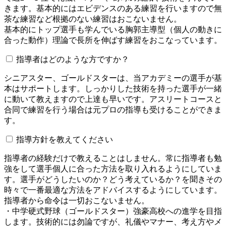
きます。基本的にはエビデンスのある練習を行いますので無
茶な練習など根拠のない練習はおこないません。
基本的にトップ選手も学んでいる胸郭主導型（個人の動きに
合った動作）理論で長所を伸ばす練習をおこなっています。
指導者はどのような方ですか？
シニアスター、ゴールドスターは、当アカデミーの選手が基
本はサポートします。しっかりした技術を持った選手が一緒
に動いて教えますので上達も早いです。アスリートコースと
合同で練習を行う場合は元プロの指導も受けることができま
す。
指導方針を教えてください
指導者の経験だけで教えることはしません。常に指導者も勉
強をして選手個人に合った方法を取り入れるようにしていま
す。選手がどうしたいのか？どう考えているか？を聞きその
時々で一番最適な方法をアドバイスするようにしています。
指導者から命令は一切おこないません。
・中学硬式野球（ゴールドスター）強豪高校への進学を目指
します。技術的には勿論ですが、礼儀やマナー、考え方やメ