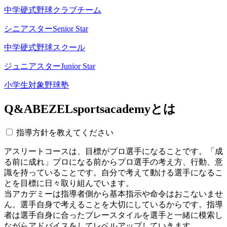
中学硬式野球クラブチーム
シニアスター
Senior Star
中学硬式野球スクール
ジュニアスター
Junior Star
小学生対象野球塾
Q&A
BEZELsportsacademyとは
指導方針を教えてください
アスリートコースは、目標がプロ選手になることです。「成
る前に成れ」プロになる前からプロ選手の考え方、行動、意
識を持っていることです。自分で考えて動ける選手になるこ
とを目標に日々取り組んでいます。
当アカデミーは指導者側から基本指示や命令はおこないませ
ん。選手自身で考えることを大切にしているからです。指導
者は選手自身に合ったプレースタイルを選手と一緒に模索し
ながらアドバイスをしてレベルアップしていきます。