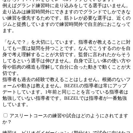
例えばグランド練習時に走り込みをしてる選手はいません。
走り込みは練習時間外にできますのでグランドでしかできな
い練習を優先するためです。筋トレが必要な選手は、近くの
ジムと提携していますので練習時間外で自主的におこなって
ます。
「なんで？」を大切にしています。指導者が教えることに対
しても一度は疑問を持つことです。なんでこうするのかを自
身で考え理解することが大切です。監督に言われたからそう
してるという選手は伸びません。自身で正しい体の使い方や
骨や筋肉の構造も理解して自分に合った動きで動くことが大
切です。
指導者も過去の経験で教えることはしません。根拠のないフ
ォームや動きは教えません。BEZELの指導者は常にアップ
デートしています。1年前と同じことを言っている指導者は
勉強していない指導者です。BEZELでは指導者が一番勉強
しています。
アスリートコースの練習や試合はどのようにされてます
か？
練習は、ピリオダイゼーション（期分け）で試合に向けたコ