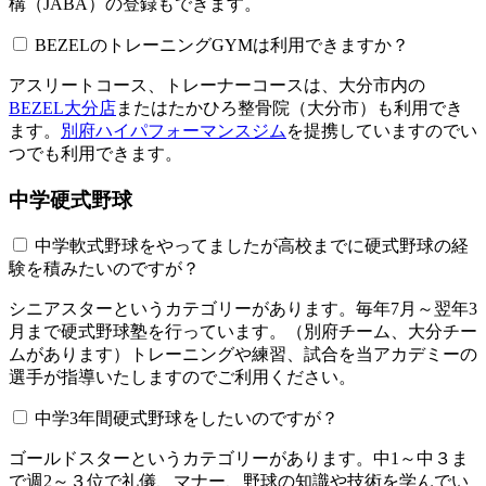
構（JABA）の登録もできます。
BEZELのトレーニングGYMは利用できますか？​​​​​
アスリートコース、トレーナーコースは、大分市内の
BEZEL大分店
またはたかひろ整骨院（大分市）も利用でき
ます。
別府ハイパフォーマンスジム
を提携していますのでい
つでも利用できます。
中学硬式野球
中学軟式野球をやってましたが高校までに硬式野球の経
験を積みたいのですが？
シニアスターというカテゴリーがあります。毎年7月～翌年3
月まで硬式野球塾を行っています。（別府チーム、大分チー
ムがあります）トレーニングや練習、試合を当アカデミーの
選手が指導いたしますのでご利用ください。
中学3年間硬式野球をしたいのですが？
ゴールドスターというカテゴリーがあります。中1～中３ま
で週2～３位で礼儀、マナー、野球の知識や技術を学んでい