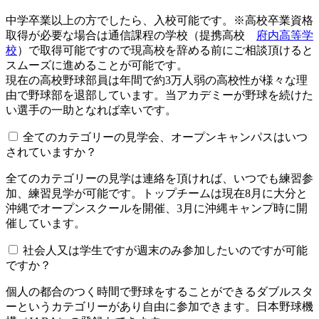
中学卒業以上の方でしたら、入校可能です。※高校卒業資格
取得が必要な場合は通信課程の学校（提携高校
府内高等学
校
）で取得可能ですので現高校を辞める前にご相談頂けると
スムーズに進めることが可能です。
現在の高校野球部員は年間で約3万人弱の高校性が様々な理
由で野球部を退部しています。当アカデミーが野球を続けた
い選手の一助となれば幸いです。
全てのカテゴリーの見学会、オープンキャンパスはいつ
されていますか？​​​​​
全てのカテゴリーの見学は連絡を頂ければ、いつでも練習参
加、練習見学が可能です。トップチームは現在8月に大分と
沖縄でオープンスクールを開催、3月に沖縄キャンプ時に開
催しています。
社会人又は学生ですが週末のみ参加したいのですが可能
ですか？
個人の都合のつく時間で野球をすることができるダブルスタ
ーというカテゴリーがあり自由に参加できます。日本野球機