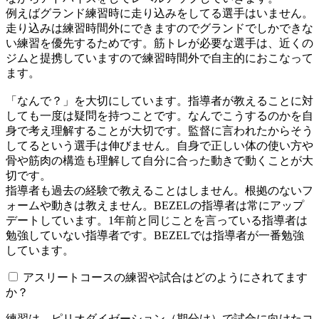
例えばグランド練習時に走り込みをしてる選手はいません。
走り込みは練習時間外にできますのでグランドでしかできな
い練習を優先するためです。筋トレが必要な選手は、近くの
ジムと提携していますので練習時間外で自主的におこなって
ます。
「なんで？」を大切にしています。指導者が教えることに対
しても一度は疑問を持つことです。なんでこうするのかを自
身で考え理解することが大切です。監督に言われたからそう
してるという選手は伸びません。自身で正しい体の使い方や
骨や筋肉の構造も理解して自分に合った動きで動くことが大
切です。
指導者も過去の経験で教えることはしません。根拠のないフ
ォームや動きは教えません。BEZELの指導者は常にアップ
デートしています。1年前と同じことを言っている指導者は
勉強していない指導者です。BEZELでは指導者が一番勉強
しています。
アスリートコースの練習や試合はどのようにされてます
か？
練習は、ピリオダイゼーション（期分け）で試合に向けたコ