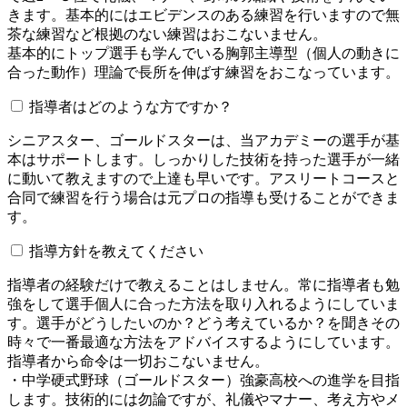
きます。基本的にはエビデンスのある練習を行いますので無
茶な練習など根拠のない練習はおこないません。
基本的にトップ選手も学んでいる胸郭主導型（個人の動きに
合った動作）理論で長所を伸ばす練習をおこなっています。
指導者はどのような方ですか？
シニアスター、ゴールドスターは、当アカデミーの選手が基
本はサポートします。しっかりした技術を持った選手が一緒
に動いて教えますので上達も早いです。アスリートコースと
合同で練習を行う場合は元プロの指導も受けることができま
す。
指導方針を教えてください
指導者の経験だけで教えることはしません。常に指導者も勉
強をして選手個人に合った方法を取り入れるようにしていま
す。選手がどうしたいのか？どう考えているか？を聞きその
時々で一番最適な方法をアドバイスするようにしています。
指導者から命令は一切おこないません。
・中学硬式野球（ゴールドスター）強豪高校への進学を目指
します。技術的には勿論ですが、礼儀やマナー、考え方やメ