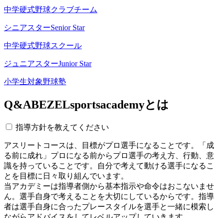
中学硬式野球クラブチーム
シニアスター
Senior Star
中学硬式野球スクール
ジュニアスター
Junior Star
小学生対象野球塾
Q&A
BEZELsportsacademyとは
指導方針を教えてください
アスリートコースは、目標がプロ選手になることです。「成
る前に成れ」プロになる前からプロ選手の考え方、行動、意
識を持っていることです。自分で考えて動ける選手になるこ
とを目標に日々取り組んでいます。
当アカデミーは指導者側から基本指示や命令はおこないませ
ん。選手自身で考えることを大切にしているからです。指導
者は選手自身に合ったプレースタイルを選手と一緒に模索し
ながらアドバイスをしてレベルアップしていきます。