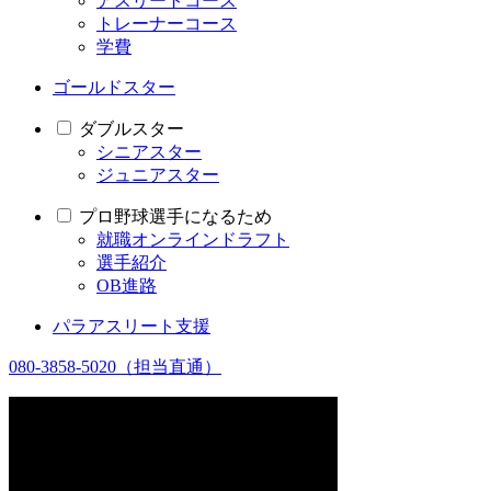
アスリートコース
トレーナーコース
学費
ゴールドスター
ダブルスター
シニアスター
ジュニアスター
プロ野球選手になるため
就職オンラインドラフト
選手紹介
OB進路
パラアスリート支援
080-3858-5020
（担当直通）