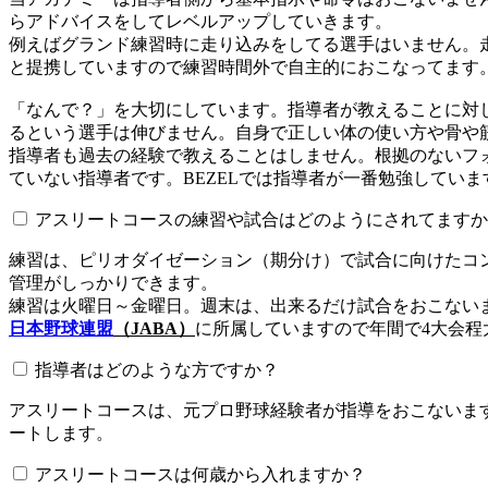
らアドバイスをしてレベルアップしていきます。
例えばグランド練習時に走り込みをしてる選手はいません。
と提携していますので練習時間外で自主的におこなってます
「なんで？」を大切にしています。指導者が教えることに対
るという選手は伸びません。自身で正しい体の使い方や骨や
指導者も過去の経験で教えることはしません。根拠のないフォ
ていない指導者です。BEZELでは指導者が一番勉強していま
アスリートコースの練習や試合はどのようにされてますか
練習は、ピリオダイゼーション（期分け）で試合に向けたコ
管理がしっかりできます。
練習は火曜日～金曜日。週末は、出来るだけ試合をおこない
日本野球連盟
（JABA）
に所属していますので年間で4大会程
指導者はどのような方ですか？
アスリートコースは、元プロ野球経験者が指導をおこないます
ートします。
アスリートコースは何歳から入れますか？