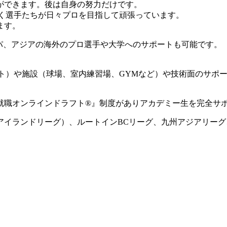
ができます。後は自身の努力だけです。
動く選手たちが日々プロを目指して頑張っています。
ます。
ロッパ、アジアの海外のプロ選手や大学へのサポートも可能です。
ート）や施設（球場、室内練習場、GYMなど）や技術面のサポ
就職オンラインドラフト®』制度がありアカデミー生を完全サ
国アイランドリーグ）、ルートインBCリーグ、九州アジアリー