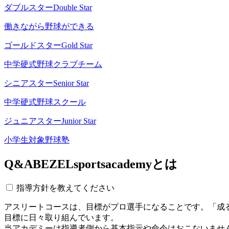
ダブルスター
Double Star
働きながら野球ができる
ゴールドスター
Gold Star
中学硬式野球クラブチーム
シニアスター
Senior Star
中学硬式野球スクール
ジュニアスター
Junior Star
小学生対象野球塾
Q&A
BEZELsportsacademyとは
指導方針を教えてください
アスリートコースは、目標がプロ選手になることです。「成
目標に日々取り組んでいます。
当アカデミーは指導者側から基本指示や命令はおこないませ