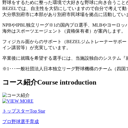
野球をするために整った環境で大好きな野球に向き合うこと
BEZELでは、自主性を大切にしていますので自分で考えて
大分県別府市に本部があり別府市民球場を拠点に活動してい
NPBやIPBL独立リーグ※1の国内プロ選手、MLBやヨー
海外はスポーツエージェント（資格保有者）が案内します。
フィジカル面からのサポート（BEZELジムトレーナーサポ
イン講習等）が充実しています。
卒業後に就職を希望する選手には、当施設独自のシステム『
※1･･･一般社団法人日本独立リーグ野球機構のチーム（四
コース紹介
Course introduction
トップスター
Top Star
プロ野球選手育成